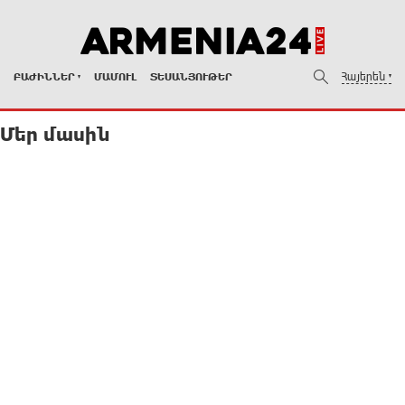
Հայերեն
ԲԱԺԻՆՆԵՐ
ՄԱՄՈՒԼ
ՏԵՍԱՆՅՈՒԹԵՐ
Մեր մասին