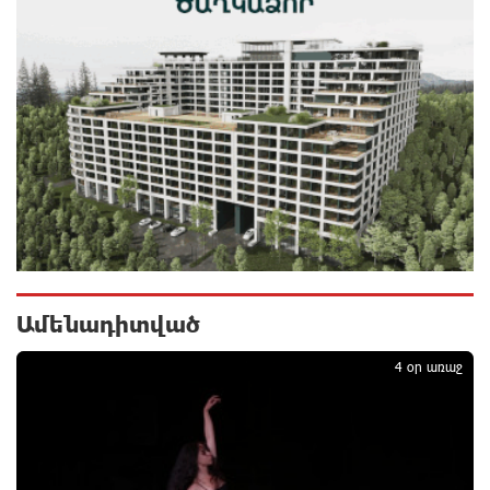
Չհանե´ս խաչդ, Հայաստան աշխարհ․ Ուժեղ
Հայաստան
22 րոպե առաջ
Սիցիլիայի օդանավակայանը փակվել է Էթնա
հրաբխի ժայթքման պատճառով
23 րոպե առաջ
Հետվճարի փոխարեն՝ արժանապատիվ և ֆիքսված
թոշակ․ ինչու է գործող համակարգը սոցիալական
անարդարության խնդիր ստեղծում. Հրայր
Կամենդատյան
Ամենադիտված
26 րոպե առաջ
1
4 օր առաջ
Երևանի Կենտրոնում փոշու պարունակությունը
գրեթե ամբողջ շաբաթ գերազանցել է թույլատրելի
սահմանը
42 րոպե առաջ