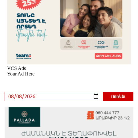
Հրդեհի ահազանգ Սայաթ-Նովա պողոտայում.
շենքից տարհանվել է 5 բնակիչ
մեկ ժամ առաջ
Ճապոնական Յակիշիմե կերամիկայի
ցուցահանդեսը երկարաձգվել է մինչև օգոստոսի
30-ը
33 րոպե առաջ
Որոնվում է նախաձեռնված քրեական վարույթի
շրջանակներում
14 րոպե առաջ
Փաշինյանն ու Թրամփը հեռախոսազրույց են
ունեցել
4 րոպե առաջ