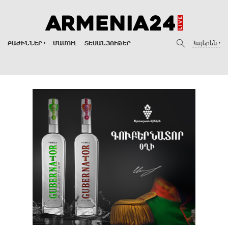
Հայերեն
ԲԱԺԻՆՆԵՐ
ՄԱՄՈՒԼ
ՏԵՍԱՆՅՈՒԹԵՐ