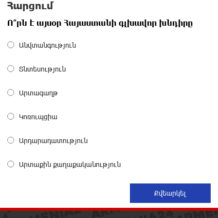
«ՀայաՔվեի» տարածքային գրասենյակները
Հարցում
շարունակում են կահավորվել Ավետիք Չալաբյանի
ազատ արձակումը պահանջող պաստառներով
Ո՞րն է այսօր Հայաստանի գլխավոր խնդիրը
5 ժամ առաջ
Անվտանգություն
Երկուսը մեկում. Բրիտանացի ֆերմերները
համատեղում են արևային վահանակները
Տնտեսություն
ոչխարների հետ մեկ դաշտում, և դա աշխատում է
6 ժամ առաջ
Արտագաղթ
Սաուդյան Արաբիան, Թուրքիան և Պակիստանը
Կոռուպցիա
համատեղ պաշտպանության մասին
համաձայնագիր են կնքել. Արտակ Զաքարյան
Արդարադատություն
7 ժամ առաջ
Արտաքին քաղաքականություն
Սլովակիայի նախկին ղեկավարները պահանջում
են, որ Նիկոլ Փաշինյանը դադարեցնի Հայ
Առաքելական Եկեղեցու նկատմամբ քաղաքական
հետապնդումները և ճնշումները
8 ժամ առաջ