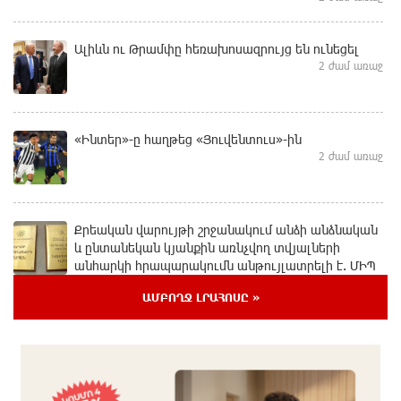
Ալիևն ու Թրամփը հեռախոսազրույց են ունեցել
2 ժամ առաջ
«Ինտեր»-ը հաղթեց «Յուվենտուս»-ին
2 ժամ առաջ
Քրեական վարույթի շրջանակում անձի անձնական
և ընտանեկան կյանքին առնչվող տվյալների
անհարկի հրապարակումն անթույլատրելի է. ՄԻՊ
մեկ ժամ առաջ
ԱՄԲՈՂՋ ԼՐԱՀՈՍԸ »
Զելենսկին ու Վուչիչը քննարկել են
համագործակցությունն ընդլայնելու
հնարավորությունները
մեկ ժամ առաջ