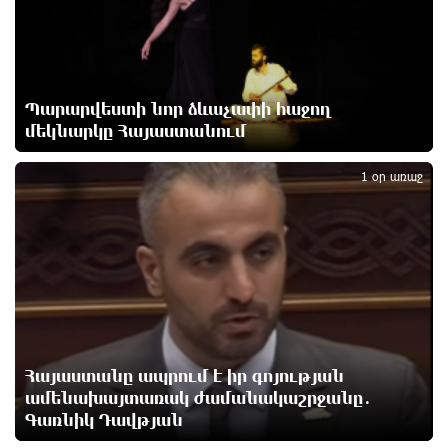
Իրանը պատրաստ է բացել Հորմուզի նեղուցը, եթե
ԱՄՆ-ն ընդունի հանրապետության պայմանները
մեկ ժամ առաջ
Պարարվեստի նոր ձևաչափի հաջող
Երևանում անցկացվել է հաշմանդամություն
մեկնարկը Հայաստանում
2
ունեցող անձանց միջազգային մարզական
փառատոն
1 օր առաջ
մեկ ժամ առաջ
Դմիտրի Մեդվեդև. Արևմուտքի
քաղաքականությունը Հայաստանի նկատմամբ
կրկնում է վրացական սցենարը
2 ժամ առաջ
Ադրբեջանցիների բնակեցումը Հայաստանում լուրջ
Հայաստանը ապրում է իր գոյության
վտանգներ է պարունակում. Ավետիք Չալաբյան
ամենախայտառակ ժամանակաշրջանը․
2 ժամ առաջ
Գառնիկ Դավթյան