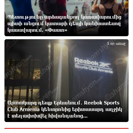
Մարիաննա Ղահրամանյան
4 ժամ առաջ
Պետությունը արձագանքող կառավարումից
պիտի անցում կատարի դեպի կանխատեսող
կառավարում. «Փաստ»
Ընդդիմությունը պետք է օր առաջ համախմբվի այս
5
ծանր իրավիճակից դուրս գալու համար. Արմեն
Մանվելյան
5 օր առաջ
4 ժամ առաջ
Դուք ու ձեր անտաղանդ շոուները ոչ ավելին են,
քան անհաջող ու չստացված դերասանի թատրոն.
Աննա Կոստանյան
5 ժամ առաջ
Միայն հանրային մեծ աջակցության պարագայում
Արտակարգ դեպք Երևանում․ Reebok Sports
ընդդիմությունը կկարողանա օրակարգ թելադրել.
Club Armenia կենտրոնից երիտասարդ աղջիկ
Արեգ Սավգուլյան
է տեղափոխվել հիվանդանոց...
5 ժամ առաջ