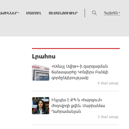
Հայերեն
ԱԺԻՆՆԵՐ
ՄԱՄՈՒԼ
ՏԵՍԱՆՅՈՒԹԵՐ
Լրահոս
«Սմայլ Սվիթ»-ի զարգացման
ճանապարհը Կոնվերս Բանկի
գործընկերությամբ
4 ժամ առաջ
Ինչպես է ՔՊ-ն «հարգում»
ժողովրդի քվեն. Մարիաննա
Ղահրամանյան
3 ժամ առաջ