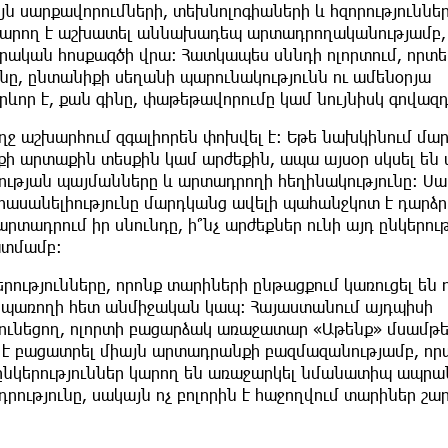
ն սարքավորումների, տեխնոլոգիաների և հզորություննե
ը կարող է աշխատել աննախադեպ արտադրողականությամբ,
դրական հոսքագծի վրա։ Հատկապես սննդի ոլորտում, որտե
ւնը, ընտանիքի սեղանի պարունակությունն ու ամենօրյա
րևոր է, քան գինը, փաթեթավորումը կամ նույնիսկ գովազդ
ջ աշխարհում զգալիորեն փոխվել է։ Եթե նախկինում մա
քի արտաքին տեսքին կամ արժեքին, ապա այսօր սկսել են
րության պայմանները և արտադրողի հեղինակությունը։ Սա
ասանելիությունը մարդկանց ավելի պահանջկոտ է դարձր
րտադրում իր սնունդը, ի՞նչ արժեքներ ունի այդ ընկերութ
ատմամբ։
րությունները, որոնք տարիների ընթացքում կառուցել են 
սպառողի հետ անմիջական կապ։ Հայաստանում այդպիսի
ն ունեցող, ոլորտի բացարձակ առաջատար «Աթենք» մսամթ
ար է բացատրել միայն արտադրանքի բազմազանությամբ, որ
ընկերություններ կարող են առաջարկել նմանատիպ ապրա
րությունը, սակայն ոչ բոլորին է հաջողվում տարիներ շա