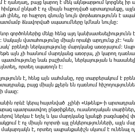
 է դանդաղ, բայց կարող է մեկ ակնթարթում կորցնել իր 
հիմքում ընկած է ոչ միայն հաջողված արտադրանքը, այլ
 լինել, որ հաջորդ գնումը նույն փորձառությունն է ապահ
նկատմամբ ձևավորված սպասումները կմնան նույնը։
որ գործոններից մեկը հենց այդ կանխատեսելիությունն է
։ Սակայն վստահությունը միայն որակի արդյունք չէ։ Կան
րինակ՝ բրենդի ներկայությունը մարդկանց առօրյայում։ Ապ
եթե այն չի հասնում մարդկանց առօրյա, չի կարող դառնա
 պատմությունը նաև բաշխման, ներկայության և հասանել
 այնտեղ, որտեղ սպառողն է։
ությունն է, հենց այն սահմանը, որը տարբերակում է բրե
ադրանք, բայց միայն քչերն են դառնում հիշողություննե
ի մասը։
ղանին որևէ կերպ հայտնված չլինի «Աթենք»-ի արտադրան
 արագ պատրաստվող ընթրիքներ, ուսանողական տարիներ
րով ներկա է եղել և կա մարդկանց կյանքի բազմաթիվ փո
ակցում է ոչ միայն ոլորտի այլ ընկերությունների, այլև մ
ն մակարդակն է, որտեղ ապրանքանիշն սկսում է ունենալ ո