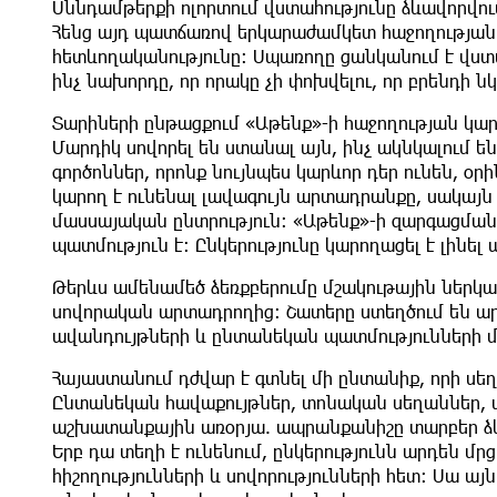
Սննդամթերքի ոլորտում վստահությունը ձևավորվում
Հենց այդ պատճառով երկարաժամկետ հաջողության 
հետևողականությունը։ Սպառողը ցանկանում է վստահ
ինչ նախորդը, որ որակը չի փոխվելու, որ բրենդի 
Տարիների ընթացքում «Աթենք»-ի հաջողության կարև
Մարդիկ սովորել են ստանալ այն, ինչ ակնկալում են
գործոններ, որոնք նույնպես կարևոր դեր ունեն, օ
կարող է ունենալ լավագույն արտադրանքը, սակայն 
մասսայական ընտրություն։ «Աթենք»-ի զարգացման
պատմություն է։ Ընկերությունը կարողացել է լինել
Թերևս ամենամեծ ձեռքբերումը մշակութային ներկայ
սովորական արտադրողից։ Շատերը ստեղծում են արտ
ավանդույթների և ընտանեկան պատմությունների մ
Հայաստանում դժվար է գտնել մի ընտանիք, որի սե
Ընտանեկան հավաքույթներ, տոնական սեղաններ,
աշխատանքային առօրյա. ապրանքանիշը տարբեր ձևե
Երբ դա տեղի է ունենում, ընկերությունն արդեն մրց
հիշողությունների և սովորությունների հետ։ Սա այ