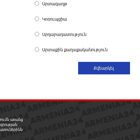
Արտագաղթ
ընդհատումներ կլինեն
15 ժամ առաջ
Կոռուպցիա
Ստեփանավանում ռուս կին է
Արդարադատություն
փորձել ինքնասպան լինել
15 ժամ առաջ
Արտաքին քաղաքականություն
ԵԱՏՄ֊ն չի ուզում, որ իր
միջոցներով զարգանա
Հայաստանի տնտեսությունը ու
հետո գնա ԵՄ. Արշակ Կարապետյան
15 ժամ առաջ
ԱՄՆ վերաքննիչ դատարանը
արգելափակել է Թրամփի 400
միլիոն դոլար արժողությամբ
րծումն առանց
Սպիտակ տան պարահանդեսային դահլիճի
գրության
նախագիծը
ատուներինն
15 ժամ առաջ