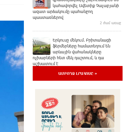
կահավորվել Ավետիք Չալաբյանի
ազատ արձակումը պահանջող
պաստառներով
2 ժամ առաջ
Երկուսը մեկում. Բրիտանացի
ֆերմերները համատեղում են
արևային վահանակները
ոչխարների հետ մեկ դաշտում, և դա
աշխատում է
44 րոպե առաջ
ԱՄԲՈՂՋ ԼՐԱՀՈՍԸ »
Սաուդյան Արաբիան, Թուրքիան և
Պակիստանը համատեղ
պաշտպանության մասին
համաձայնագիր են կնքել. Արտակ
Զաքարյան
4 րոպե առաջ