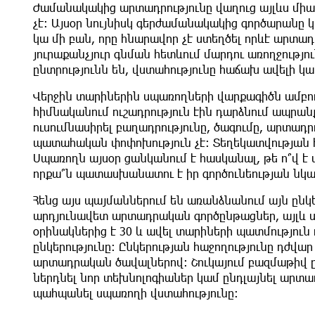
Ժամանակակից արտադրությունը վաղուց այլևս միայ
չէ։ Այսօր նույնիսկ գերժամանակակից գործարան
կա մի բան, որը հնարավոր չէ ստեղծել որևէ արտա
յուրաքանչյուր գնման հետևում մարդու առողջությո
ընտրությունն են, վստահությունը հաճախ ավելի կա
Վերջին տարիներին սպառողների վարքագիծն ամբող
հիմնականում ուշադրություն էին դարձնում ապրան
ուսումնասիրել բաղադրությունը, ծագումը, արտադ
պատահական փոփոխություն չէ։ Տեղեկատվության հ
Սպառողն այսօր ցանկանում է հասկանալ, թե ո՞վ է ա
որքա՞ն պատասխանատու է իր գործունեության նկ
Հենց այս պայմաններում են առանձնանում այն ընկե
արդյունավետ արտադրական գործընթացներ, այլև 
օրինակներից է 30 և ավել տարիների պատմությու
ընկերությունը։ Ընկերության հաջողությունը դժվ
արտադրական ծավալներով։ Շուկայում բազմաթիվ 
ներդնել նոր տեխնոլոգիաներ կամ ընդլայնել արտադ
պահպանել սպառողի վստահությունը։