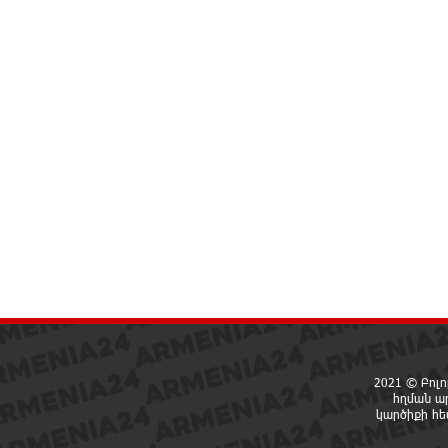
2021 © Բոլո
հղման ա
կարծիքի հ