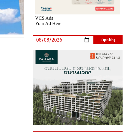
Սլովակիայի նախկին
ղեկավարները պահանջում են, որ
Նիկոլ Փաշինյանը դադարեցնի Հայ
Առաքելական Եկեղեցու նկատմամբ
քաղաքական հետապնդումները և
ճնշումները
25 րոպե առաջ
Բանկային գաղտնիքի ապօրինի
արտահոսք, մերժված վարույթներ
և լռող բանկեր. ահազանգում է
գործարարը
42 րոպե առաջ
Ավետիք Չալաբյանն օրինակելի
հայ է և չի վախենում
իշխանությունների
ապօրինություններից. Լարիսա Ալավերդյան
մեկ ժամ առաջ