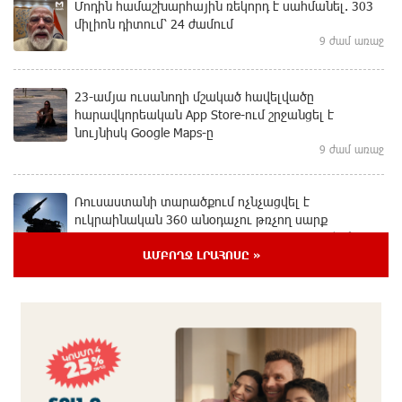
Մոդին համաշխարհային ռեկորդ է սահմանել. 303
միլիոն դիտում՝ 24 ժամում
9 ժամ առաջ
23-ամյա ուսանողի մշակած հավելվածը
հարավկորեական App Store-ում շրջանցել է
նույնիսկ Google Maps-ը
9 ժամ առաջ
Ռուսաստանի տարածքում ոչնչացվել է
ուկրաինական 360 անօդաչու թռչող սարք
10 ժամ առաջ
ԱՄԲՈՂՋ ԼՐԱՀՈՍԸ »
Օգոստոսի 10-ին, 11-ին, 12-ին, 13-ին, 14-ին, 17-ին,
18-ին և 20-ին հարյուրավոր հասցեներում լույս չի
լինելու
10 ժամ առաջ
Ողբերգական դեպք՝ Երևանում․ Կիևյան կամրջի