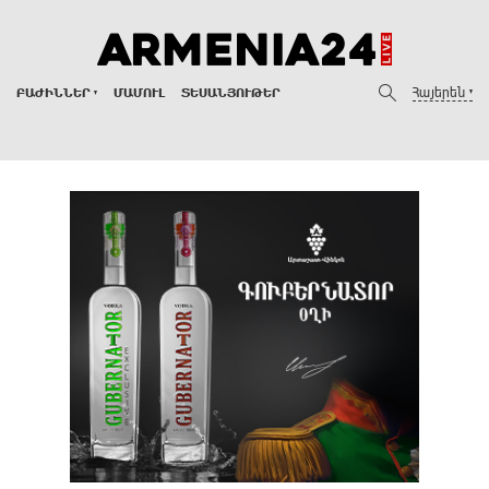
Հայերեն
ԲԱԺԻՆՆԵՐ
ՄԱՄՈՒԼ
ՏԵՍԱՆՅՈՒԹԵՐ