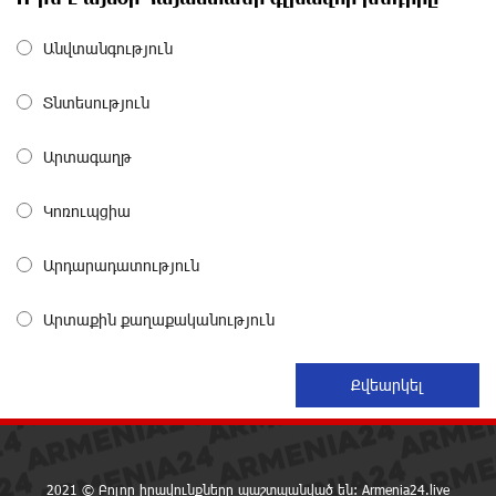
«Շտապ հաստատեք քարտի տվյալները»․ IDBank-ը
Անվտանգություն
զգուշացնում է հյուրանոցների ամրագրման հետ
կապված զեղծարարությունների մասին
Տնտեսություն
16 ժամ առաջ
Արտագաղթ
Մհեր Անանյանն ընդգրկվել է Յունիբանկի
Վարչության կազմում
Կոռուպցիա
17 ժամ առաջ
Արդարադատություն
«Սմայլ Սվիթ»-ի զարգացման ճանապարհը
Կոնվերս Բանկի գործընկերությամբ
Արտաքին քաղաքականություն
17 ժամ առաջ
Ինչպես է ՔՊ-ն «հարգում» ժողովրդի քվեն.
Մարիաննա Ղահրամանյան
18 ժամ առաջ
2021 © Բոլոր իրավունքները պաշտպանված են: Armenia24.live