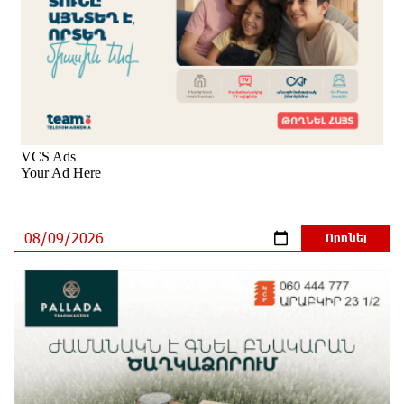
տակ հայտնաբերվել է տղամարդու մարմին
10 ժամ առաջ
Ադրբեջանի Սարով գյուղում տանը 18-ամյա աղջկա
դի է հայտնաբերվել
11 ժամ առաջ
Հայհիդրոմետի տնօրենը գրել է
11 ժամ առաջ
Արտակարգ դեպք՝ Երևանում․ կոտրել են «Հույս
բոլոր մարդկանց» հիմնադրամի շենքի
պատուհաններն ու դռները
11 ժամ առաջ
Ալիևն ու Թրամփը հեռախոսազրույց են ունեցել
11 ժամ առաջ