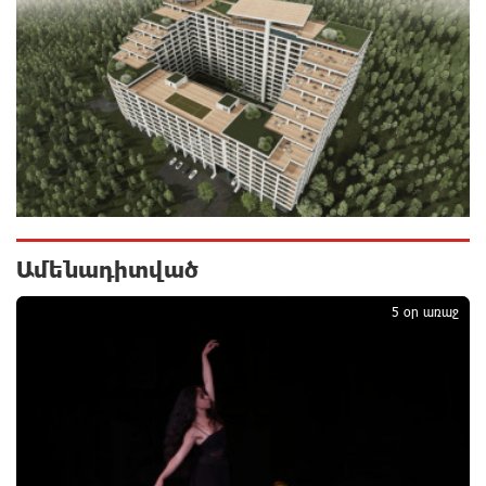
«Ինտեր»-ը հաղթեց «Յուվենտուս»-ին
12 ժամ առաջ
Քրեական վարույթի շրջանակում անձի անձնական
և ընտանեկան կյանքին առնչվող տվյալների
անհարկի հրապարակումն անթույլատրելի է. ՄԻՊ
12 ժամ առաջ
Ամենադիտված
1
Զելենսկին ու Վուչիչը քննարկել են
5 օր առաջ
համագործակցությունն ընդլայնելու
հնարավորությունները
12 ժամ առաջ
Հրդեհի ահազանգ Սայաթ-Նովա պողոտայում.
շենքից տարհանվել է 5 բնակիչ
13 ժամ առաջ