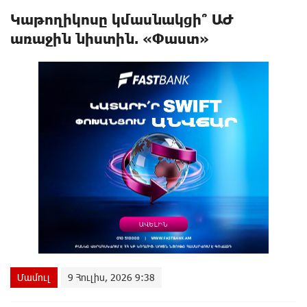
Կաթողիկոսը կմասնակցի՞ ԱԺ
առաջին նիստին. «Փաստ»
Մամուլ
9 Հուլիս, 2026 9:38