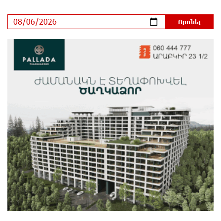
ընթանում է Արամ Վարդևանյանի՝ ԱԺ նախագահի
տեղակալի ընտրությունը
4 րոպե առաջ
Առանց հանքարդյունաբերության
տեխնոլոգիական առաջընթացն անհնար է․
Վարդան Ջհանյան
19 րոպե առաջ
Ավետիք Չալաբյանին կալանավորել են
անօրինական հիմքերով. Անահիտ Ադամյան
29 րոպե առաջ
Ժողովո՛ւրդ, Սամվել Կարապետյանի,
սրբազանների կալանքը ապօրինի է եղել. Արամ
Վարդևանյան
մեկ ժամ առաջ
Ամեն ընտրություններից հետո իշխանական