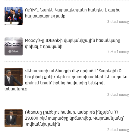
ՈւՂԻՂ. Նարեկ Կարապետյանը հանդես է գալիս
հայտարարությամբ
3 ժամ առաջ
Moody’s-ը IDBank-ի վարկանիշային հեռանկարը
փոխել է դրականի
3 ժամ առաջ
Վեհափառի անձնագրի մեջ գրված է՝ Գարեգին Բ․
նույնիսկ քննիչներն ու դատախազներն են այդպես
դիմում նրան՝ իրենց հավատից ելնելով․
տեսանյութ
2 ժամ առաջ
Ռեբուսը լուծելու համար, ասեք թե ինչպե՞ս ՀՀ
29.800 քկմ տարածքը կրճատվեց. Վարդևանյանը՝
Հովհաննիսյանին
2 ժամ առաջ