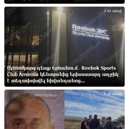
4
«Համահայկական ճակատ» շարժման առաջնորդ,
հետախույզ, գեներալ-մայոր Արշակ Կարապետյան
3 օր առաջ
3 ժամ առաջ
Ինչո՞ւ է Հայաստանի գյուղատնտեսությունը
կորցնում իր դիմադրողականությունը. «Փաստ»
4 ժամ առաջ
Քարը քարին չեն թողնի. «Փաստ»
4 ժամ առաջ
Արտակարգ դեպք Երևանում․ Reebok Sports
Club Armenia կենտրոնից երիտասարդ աղջիկ
է տեղափոխվել հիվանդանոց...
5
«Եթե չկա տնտեսական ինքնիշխանություն, ապա
6 օր առաջ
չի կարող լինել քաղաքական ինքնիշխանություն.
առաջիկա խոշորագույն վտանգներից է
գործազրկության և աղքատության աճը». «Փաստ»
4 ժամ առաջ