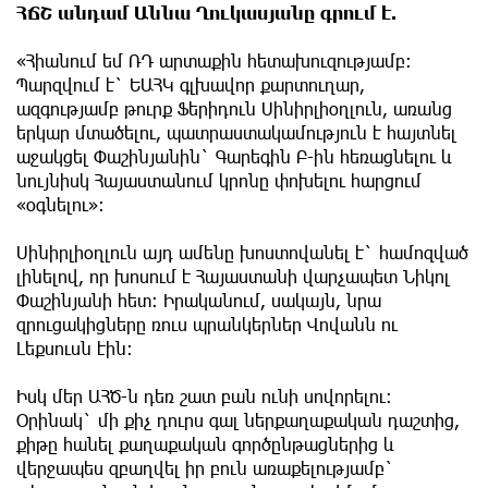
ՀՃՇ անդամ Աննա Ղուկասյանը գրում է.
«Հիանում եմ ՌԴ արտաքին հետախուզությամբ:
Պարզվում է` ԵԱՀԿ գլխավոր քարտուղար,
ազգությամբ թուրք Ֆերիդուն Սինիրլիօղլուն, առանց
երկար մտածելու, պատրաստակամություն է հայտնել
աջակցել Փաշինյանին` Գարեգին Բ-ին հեռացնելու և
նույնիսկ Հայաստանում կրոնը փոխելու հարցում
«օգնելու»:
Սինիրլիօղլուն այդ ամենը խոստովանել է` համոզված
լինելով, որ խոսում է Հայաստանի վարչապետ Նիկոլ
Փաշինյանի հետ։ Իրականում, սակայն, նրա
զրուցակիցները ռուս պրանկերներ Վովանն ու
Լեքսուսն էին։
Իսկ մեր ԱՀԾ-ն դեռ շատ բան ունի սովորելու։
Օրինակ` մի քիչ դուրս գալ ներքաղաքական դաշտից,
քիթը հանել քաղաքական գործընթացներից և
վերջապես զբաղվել իր բուն առաքելությամբ`