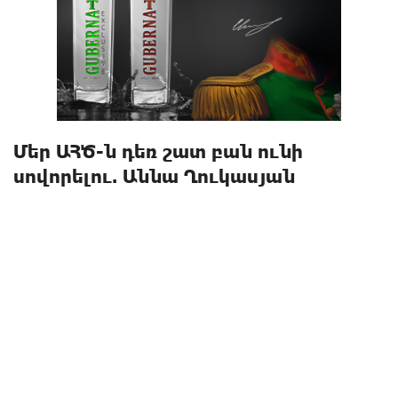
Մեր ԱՀԾ-ն դեռ շատ բան ունի
սովորելու. Աննա Ղուկասյան