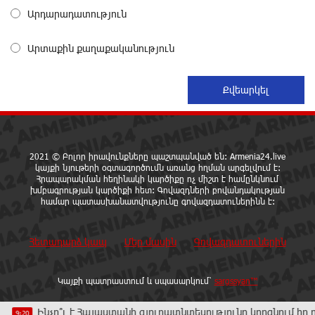
վտանգները. «Փաստ»
Արդարադատություն
4 ժամ առաջ
Արտաքին քաղաքականություն
Ես հավատում եմ, որ «Արարարտ-Արմենիան»
ունակ է անցնել որակավորման վերջին փուլ.
Բերեզովսկի
12 ժամ առաջ
Գերմանիայում ահաբեկչության գործով
2021 © Բոլոր իրավունքները պաշտպանված են: Armenia24.live
քննություն է սկսվել Լայպցիգի
կայքի նյութերի օգտագործումն առանց հղման արգելվում է:
օդանավակայանում պայթուցիկով անօդաչու սարք
Հրապարակման հեղինակի կարծիքը ոչ միշտ է համընկնում
հայտնաբերելուց հետո
խմբագրության կարծիքի հետ: Գովազդների բովանդակության
համար պատասխանատվությունը գովազդատուներինն է:
13 ժամ առաջ
Հետադարձ կապ
Մեր մասին
Գովազդատուներին
Իրազեկում․ գործարկվելու է էլեկտրական շչակ
13 ժամ առաջ
Կայքի պատրաստում և սպասարկում՝
sargssyan™
չո՞ւ է Հայաստանի գյուղատնտեսությունը կորցնում իր դիմադրող
37 թիվն է. վաղը զանգը հնչելու է նույնիսկ կատակ