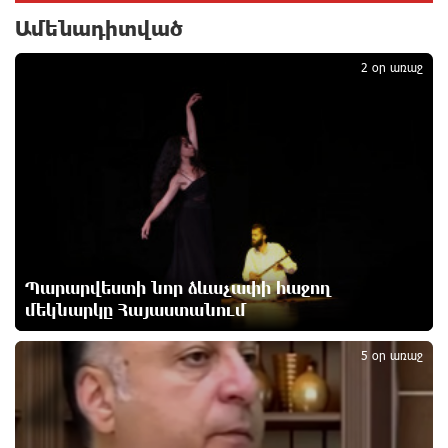
պատգամավորների թիվը փոքրանում է, գնալով
Ամենադիտված
ավելի է փոքրանալու. Նարեկ Կարապետյան
1
մեկ ժամ առաջ
2 օր առաջ
Սամվել Կարապետյանի տեսլականը համոզեց ինձ
վերադառնալ քաղաքականություն․ Արամ
Վարդևանյան
մեկ ժամ առաջ
Մի´ հանձնվիր թուրքական ողորմածությանը,
պայքարիր մինչև վերջ. Ավետիք Չալաբյանի
ուղերձը կալանավայրից
մեկ ժամ առաջ
Պարարվեստի նոր ձևաչափի հաջող
մեկնարկը Հայաստանում
2
«Չեմ վերադառնալու փաստաբանական
5 օր առաջ
գործունեությանը»․ Արամ Վարդևանյան
մեկ ժամ առաջ
Հայաստանը կարիք ունի Ավետիք Չալաբյանի