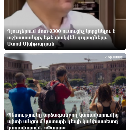
նման խելացի, աշխատասեր և զարգացած մարդու.
Արմեն Մանվելյան
մեկ ժամ առաջ
Գյուղերում մոտ 2300 ուսուցիչ կորցնելու է
Հիմա. Նարեկ Կարապետյանի ճեպազրույցը
աշխատանքը, եթե փակվեն դպրոցները.
2 ժամ առաջ
Ատոմ Մխիթարյան
3
2 օր առաջ
Հարցնում են իրար.«ամուսինդ ո՞նց է, քեռիդ ո՞նց
է». Մարուքյանը հիասթափված է նորընտիր
խորհրդարանից
3 ժամ առաջ
Ոչխարները արևային էլեկտրակայանի մոտ, և դա
փոխում է պատկերացումները էներգիայի
արտադրության մասին
3 ժամ առաջ
Պետությունը արձագանքող կառավարումից
պիտի անցում կատարի դեպի կանխատեսող
կառավարում. «Փաստ»
ՀՀ պաշտպանության նախկին նախարար,