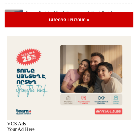
Ֆասթ Բանկը Սևան Ստարտափ Սամմիթին
ներկայացրել է իր պրոդուկտներն ու քարտային
ԱՄԲՈՂՋ ԼՐԱՀՈՍԸ »
առաջարկները
2 ժամ առաջ
Ընդդիմությունը պետք է իր շուրջը համախմբի
արտախորհրդարանական բոլոր ուժերին. Արեգ
Սավգուլյան
մեկ ժամ առաջ
Կաթողիկոսի և հոգևոր դասի ներկայացուցիչների
նկատմամբ հարուցված այս խայտառակ քրեական
գործընթացը իշխանության կողմից քաղաքական
ուղիղ միջամտություն է Եկեղեցու ներքին գործերին և
ինքնավարությանը. Ղահրամանյան
մեկ ժամ առաջ
9-րդ գումարման Ազգային ժողովում այս պահին