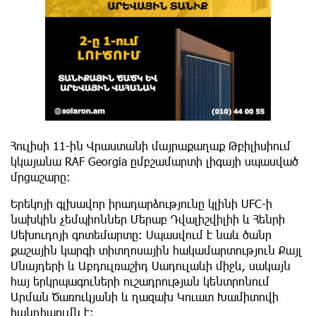
Հուլիսի 11-ին Վրաստանի մայրաքաղաք Թբիլիսիում
կկայանա RAF Georgia ըմբշամարտի լիգայի սպասված
մրցաշարը։
Երեկոյի գլխավոր իրադարձությունը կլինի UFC-ի
նախկին չեմպիոններ Մերաբ Դվալիշվիլիի և Հենրի
Սեխուդոյի գոտեմարտը։ Սպասվում է նաև ծանր
քաշային կարգի տիտղոսային հակամարտություն Քայլ
Սնայդերի և Աբդուլռաշիդ Սադուլաևի միջև, սակայն
հայ երկրպագուների ուշադրության կենտրոնում
Արման Ծառուկյանի և ղազախ Կուատ Խամիտովի
հանդիպումն է։