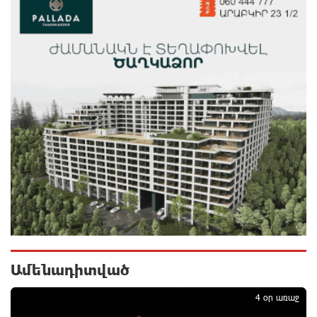
համագործակցությունն ընդլայնելու
հնարավորությունները
4 ժամ առաջ
Հրդեհի ահազանգ Սայաթ-Նովա պողոտայում.
շենքից տարհանվել է 5 բնակիչ
4 ժամ առաջ
Ճապոնական Յակիշիմե կերամիկայի
ցուցահանդեսը երկարաձգվել է մինչև օգոստոսի
30-ը
5 ժամ առաջ
Որոնվում է նախաձեռնված քրեական վարույթի
շրջանակներում
5 ժամ առաջ
Ամենադիտված
1
Փաշինյանն ու Թրամփը հեռախոսազրույց են
4 օր առաջ
ունեցել