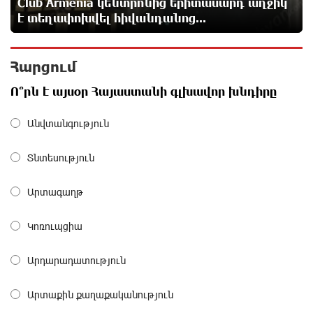
Club Armenia կենտրոնից երիտասարդ աղջիկ
է տեղափոխվել հիվանդանոց...
Ինչպես է ՔՊ-ն «հարգում» ժողովրդի քվեն.
Մարիաննա Ղահրամանյան
Հարցում
9 ժամ առաջ
Ո՞րն է այսօր Հայաստանի գլխավոր խնդիրը
Ընդդիմությունը պետք է օր առաջ համախմբվի այս
ծանր իրավիճակից դուրս գալու համար. Արմեն
Անվտանգություն
Մանվելյան
10 ժամ առաջ
Տնտեսություն
Դուք ու ձեր անտաղանդ շոուները ոչ ավելին են,
Արտագաղթ
քան անհաջող ու չստացված դերասանի թատրոն.
Աննա Կոստանյան
Կոռուպցիա
10 ժամ առաջ
Արդարադատություն
Միայն հանրային մեծ աջակցության պարագայում
ընդդիմությունը կկարողանա օրակարգ թելադրել.
Արտաքին քաղաքականություն
Արեգ Սավգուլյան