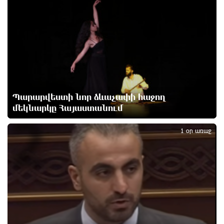
5 ժամ առաջ
Չհանե´ս խաչդ, Հայաստան աշխարհ․ Ուժեղ
Հայաստան
6 ժամ առաջ
Սիցիլիայի օդանավակայանը փակվել է Էթնա
Պարարվեստի նոր ձևաչափի հաջող
հրաբխի ժայթքման պատճառով
6 ժամ առաջ
մեկնարկը Հայաստանում
2
1 օր առաջ
Հետվճարի փոխարեն՝ արժանապատիվ և ֆիքսված
թոշակ․ ինչու է գործող համակարգը սոցիալական
անարդարության խնդիր ստեղծում. Հրայր
Կամենդատյան
6 ժամ առաջ
Երևանի Կենտրոնում փոշու պարունակությունը
գրեթե ամբողջ շաբաթ գերազանցել է թույլատրելի