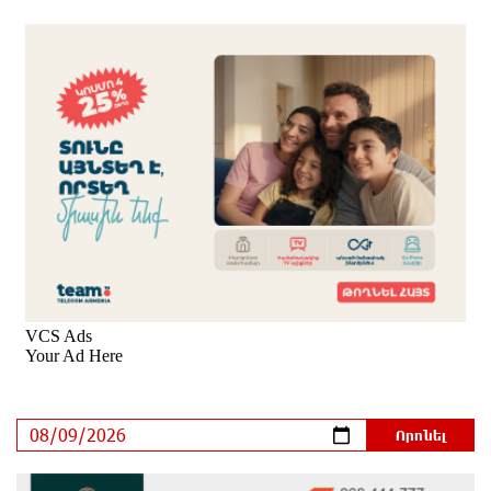
բոլոր մարդկանց» հիմնադրամի շենքի
պատուհաններն ու դռները
3 ժամ առաջ
Ալիևն ու Թրամփը հեռախոսազրույց են ունեցել
3 ժամ առաջ
«Ինտեր»-ը հաղթեց «Յուվենտուս»-ին
3 ժամ առաջ
Քրեական վարույթի շրջանակում անձի անձնական
և ընտանեկան կյանքին առնչվող տվյալների
անհարկի հրապարակումն անթույլատրելի է. ՄԻՊ
4 ժամ առաջ
Զելենսկին ու Վուչիչը քննարկել են