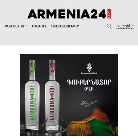
Հայերեն
ԲԱԺԻՆՆԵՐ
ՄԱՄՈՒԼ
ՏԵՍԱՆՅՈՒԹԵՐ