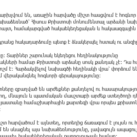
արխլվում են, առաջին հարվածը միշտ հասցվում է հոգևոր
նախաձեռնած՝ Հիսուս Քրիստոսի մոնումենտալ արձանի նա
ահայտ, համակարգված հակաեկեղեցական և հակաազգային 
րանց հակադարձումը պետք է ձևակերպել հստակ ու անզի
։ Տարիներ շարունակ եկեղեցու հեղինակությունը
ների համար Քրիստոսի արձանը սոսկ քանդակ չէ։ Դա հա
մ է։ Հարձակվելով նախագծի հեղինակի վրա՝ փորձում են
մ վերականգնել հոգևորի գերակայությունը։
երը զբաղված են արժեքներ քանդելով ու հասարակությո
ող, մնայուն և պատմական մասշտաբի արժեք ստեղծողի դե
 Հայաստանը համաշխարհային քարտեզի վրա որպես քրիստ
։
 հարվածում է այնտեղ, որտեղից ճառագում է լույսն ու
ւմ են սևացնել այս նախաձեռնությունը, լավագույն ապացույ
՝ տապալիչ հակաեկեղեցական քարոզչության համար։