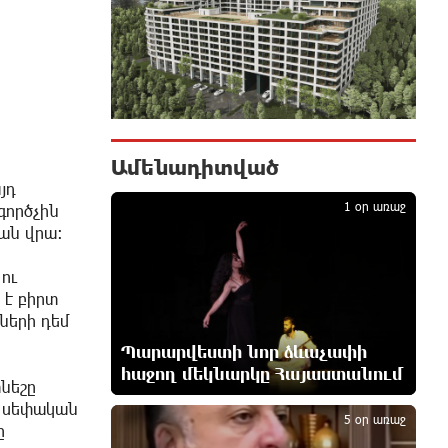
համար. Մենուա Սողոմոնյան
6 ժամ առաջ
Օգոստոսի 6-ին, 7-ին, 10-ին, 11-
ին, 12-ին և 13-ին հարյուրավոր
հասցեներում լույս չի լինելու
6 ժամ առաջ
Ամենադիտված
1
յդ
1 օր առաջ
գործչին
Ջուր հավաքեք․ բազմաթիվ
ման վրա։
հասցեներում ջուր չի լինելու
7 ժամ առաջ
ու
 է բիրտ
Եվրոպայի մայրաքաղաքները
ների դեմ
գրանցում են շոգի նոր ռեկորդներ
Պարարվեստի նոր ձևաչափի
7 ժամ առաջ
հաջող մեկնարկը Հայաստանում
2
նեշը
ա սեփական
Զովունի-Եղվարդ ճանապարհին
5 օր առաջ
ը
բախվել են «Alfa Romeo»-ն և