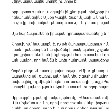
վերջնականապես կոտրելու փորձ է։
Երբ պետության ու ազգային ինքնության հիմքերը խ
հենարաններին։ Այսօր Գագիկ Ծառուկյանի և նրա 
արշավը սովորական քննադատություն չէ. սա բաց
Այս հարձակումների իրական դրդապատճառները և դ
Թիրախում հավատքն է, ոչ թե ճարտարապետությունը
հետևողականորեն հարվածների տակ պահող շրջանակ
վրա քրիստոնեական ինքնության հաստատակամ դրոշ
այն կամքը, որը հանձն է առել հանրային տարածքու
Գործն ընդդեմ դատարկախոսության։Մինչ քննադատն
պառակտելով, Ծառուկյանը հանդես է գալիս միավոր
նախագիծը ոչ միայն հոգևոր ուխտատեղի է, այլև
առաջնեկ պետություն վերահաստատելու հզոր հայտ
Սրբապղծության դիմակազերծումը։ «Սատանան» միշտ
Այն մոլեգնությունը, որով որոշ շրջանակներ փորձո
բանի, որ գործը սուրբ է, իսկ դրա ազդեցությունը