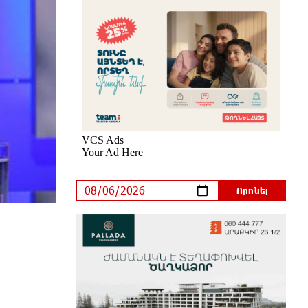
Ես հավատում եմ, որ «Արարարտ-
Արմենիան» ունակ է անցնել
որակավորման վերջին փուլ.
Բերեզովսկի
5 ժամ առաջ
Գերմանիայում ահաբեկչության
գործով քննություն է սկսվել
Լայպցիգի օդանավակայանում
պայթուցիկով անօդաչու սարք
հայտնաբերելուց հետո
5 ժամ առաջ
Իրազեկում․ գործարկվելու է
էլեկտրական շչակ
6 ժամ առաջ
37 թիվն է. վաղը զանգը հնչելու է
նույնիսկ կատակ անողների