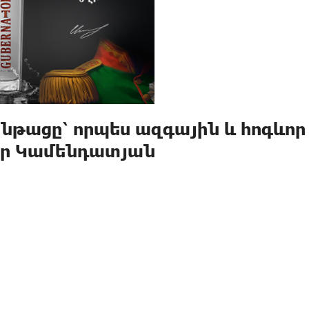
նթացը՝ որպես ազգային և հոգևոր
այր Կամենդատյան