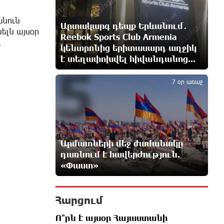
Իրանն ու Օմանը համաձայնեցրել
անուն
Արտակարգ դեպք Երևանում․
են Հորմուզի նեղուցով նոր
ելն այսօր
երթուղու կոորդինատները
Reebok Sports Club Armenia
ւ
7 ժամ առաջ
կենտրոնից երիտասարդ աղջիկ
է տեղափոխվել հիվանդանոց...
5
Tete A Tete նախագծի
7 օր առաջ
շրջանակներում Նարեկ
Կարապետյանը հարցազրույց է
տվել Մհեր Բաղդասարյանին
8 ժամ առաջ
Կեղծ էջով քաղաքացիներին
Արմատների մեջ ժամանակը
առաջարկվում է մասնակցել
դառնում է հավերժություն.
խաղարկության․ զգուշացում
«Փաստ»
8 ժամ առաջ
Հարցում
Հարավային Լիբանանում
պայթյունի հետևանքով զոհվել է
Ո՞րն է այսօր Հայաստանի
առնվազն երկու իսրայելցի