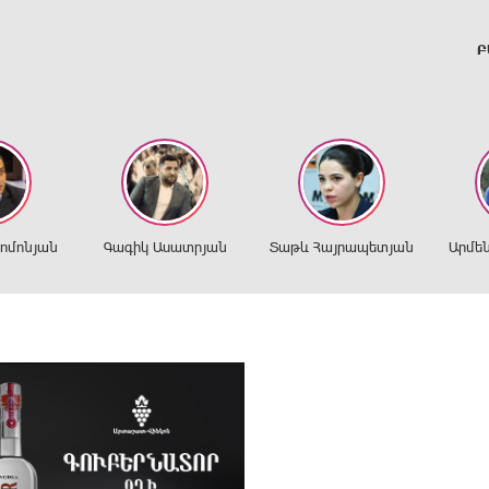
Բ
ղոմոնյան
Գագիկ Ասատրյան
Տաթև Հայրապետյան
Արմե