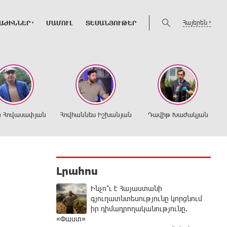
Հայերեն
ԱԺԻՆՆԵՐ
ՄԱՄՈՒԼ
ՏԵՍԱՆՅՈՒԹԵՐ
ն Հովասափյան
Հովհաննես Իշխանյան
Դավիթ Խաժակյան
Լրահոս
Ինչո՞ւ է Հայաստանի
գյուղատնտեսությունը կորցնում
իր դիմադրողականությունը.
«Փաստ»