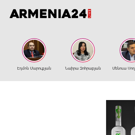
Էդմոն Մարուքյան
Նաիրա Զոհրաբյան
Մենուա Սո