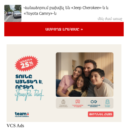
Վանաձորում բшխվել են «Jeep Cherokee»-ն և
«Toyota Camry»-ն
մեկ ժամ առաջ
ԱՄԲՈՂՋ ԼՐԱՀՈՍԸ »
Մասկը մերժել է Կիևի խնդրանքը՝ օգտագործել
Starlink-ը Ռուսաստանի դեմ հարվшծները
կառավարելու համար
29 րոպե առաջ
Երևանում և մարզերում էլեկտրաէներգիայի
ընդհատումներ կլինեն
11 րոպե առաջ
Ստեփանավանում ռուս կին է փորձել ինքնասպան
լինել
9 րոպե առաջ
ԵԱՏՄ֊ն չի ուզում, որ իր միջոցներով զարգանա