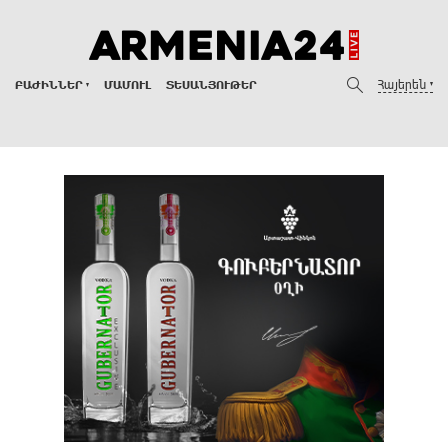
Հայերեն
ԲԱԺԻՆՆԵՐ
ՄԱՄՈՒԼ
ՏԵՍԱՆՅՈՒԹԵՐ