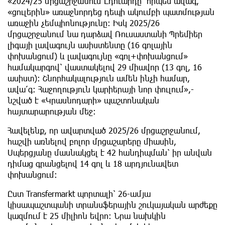
​«2024/25 մրցաշրջանում Էդուարդը՝ որպես ավագ,
«ցուլերին» առաջնորդեց դեպի ակումբի պատմության
առաջին չեմպիոնությունը։ Իսկ 2025/26
մրցաշրջանում նա դարձավ Ռուսաստանի Պրեմիեր
լիգայի լավագույն ասիստենտը (16 գոլային
փոխանցում) և լավագույնը «գոլ+փոխանցում»
համակարգով՝ վաստակելով 29 միավոր (13 գոլ, 16
ասիստ)։ Շնորհակալություն ամեն ինչի համար,
ավա՛գ։ Հաջողություն կարիերայի նոր փուլում»,-
նշված է «Կրասնոդարի» պաշտոնական
հայտարարության մեջ։
​Հավելենք, որ ավարտված 2025/26 մրցաշրջանում,
հաշվի առնելով բոլոր մրցաշարերը միասին,
Սպերցյանը մասնակցել է 42 հանդիպման՝ իր անվան
դիմաց գրանցելով 14 գոլ և 18 արդյունավետ
փոխանցում։
Ըստ Transfermarkt պորտալի՝ 26-ամյա
կիսապաշտպանի տրանսֆերային շուկայական արժեքը
կազմում է 25 միլիոն եվրո։ Նրա նախկին