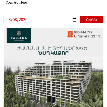
Հայաստանի տնտեսությունը ու հետո գնա ԵՄ.
Արշակ Կարապետյան
25 րոպե առաջ
ԱՄՆ վերաքննիչ դատարանը արգելափակել է
Թրամփի 400 միլիոն դոլար արժողությամբ
Սպիտակ տան պարահանդեսային դահլիճի
նախագիծը
28 րոպե առաջ
Կաթողիկոսի նկատմամբ իրականացվող
բռնադատավարությունը միահեծան իշխանության
հետևանք է. Հանրային Դաշինք
30 րոպե առաջ
Մեր երկրում իշխանության և ընդդիմության
անվերջանալի պայքարում տուժում է միայն ու
միայն ՀՀ քաղաքացին. Աննա Կոստանյան
35 րոպե առաջ