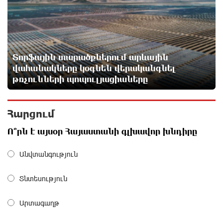
«հակասաֆարովյան» օրենսդրական
նախաձեռնության վերաբերյալ հիմանվորումներ․
Շիրազ Մանուկյան
3 ժամ առաջ
Տորֆային տարածքներում արևային
Վեհափառ Հայրապետի շուրջ խայտառակ
վահանակները կօգնեն վերականգնել
զարգացումների, Գյուղացիներին վերաբերող
թռչունների պոպուլյացիաները
առաջնային հարցերի մասին՝ գյուղտեխնիկայից
մինչև անվճար երթուղի. Անդրանիկ Գևորգյան
3 ժամ առաջ
Հարցում
Թուրքական ապրանքանիշը դադարեցնում է
Ո՞րն է այսօր Հայաստանի գլխավոր խնդիրը
գործունեությունը Ռուսաստանում
3 ժամ առաջ
Անվտանգություն
Տնտեսություն
Դանակահարություն՝ Մասիսի
գազալցակայաններից մեկի մոտ. կասկածյալը
ձերբակալվել է
Արտագաղթ
3 ժամ առաջ