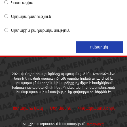
Կոռուպցիա
Դատական նիստից հետո Մայր Տաճարում
Վեհափառ Հայրապետը աղոթք է հնչեցնում
Արդարադատություն
ժողովրդի հետ
4 ժամ առաջ
Արտաքին քաղաքականություն
Վեհափառի հանդեպ տիտանական ապօրինություն
կա, անասելի ցավ եմ զգում. Վարդևանյան
4 ժամ առաջ
Արժանապատիվ դատավորը ինքնաբացարկ
2021 © Բոլոր իրավունքները պաշտպանված են: Armenia24.live
հայտնեց և հրաժարվեց քննել գործն ու դատել
կայքի նյութերի օգտագործումն առանց հղման արգելվում է:
կաթողիկոսին. Մարիաննա Ղահրամանյան
Հրապարակման հեղինակի կարծիքը ոչ միշտ է համընկնում
4 ժամ առաջ
խմբագրության կարծիքի հետ: Գովազդների բովանդակության
համար պատասխանատվությունը գովազդատուներինն է:
Նարեկ Կարապետյանը` Կաթողիկոսին հեռացնել
Հետադարձ կապ
Մեր մասին
Գովազդատուներին
փորձելու մասին
4 ժամ առաջ
Կայքի պատրաստում և սպասարկում՝
sargssyan™