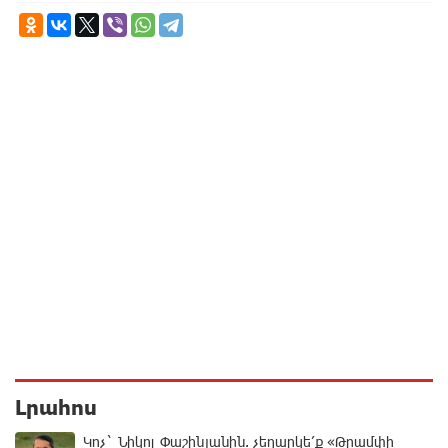
Լրահոս
Կոչ` Նիկոլ Փաշինյանին. չեղարկե՛ք «Թրամփի