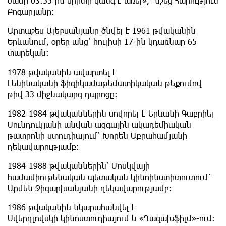
ժամը 03։55-ին սիրտը կանգ է առել»,- նշեց Հարություն
Բոգարյանը։
Արտաշես Ալեքսանյանը ծնվել է 1961 թվականին
Երևանում, օրեր անց՝ հուլիսի 17-ին կդառնար 65
տարեկան։
1978 թվականին ավարտել է
Լենինականի ֆիզիկամաթեմատիկական թեքումով
թիվ 33 միջնակարգ դպրոցը։
1982-1984 թվականներին սովորել է Երևանի Գաբրիել
Սունդուկյանի անվան ազգային ակադեմիական
թատրոնի ստուդիայում՝ Խորեն Աբրահամյանի
ղեկավարությամբ։
1984-1988 թվականներին՝ Մոսկվայի
համամիութենական պետական կինոինստիտուտում`
Արմեն Ջիգարխանյանի ղեկավարությամբ։
1986 թվականին նկարահանվել է
Սվերդլովսկի կինոստուդիայում և «Ղազախֆիլմ»-ում։