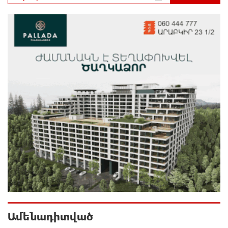
Ողբերգական դեպք՝ Երևանում․ Կիևյան կամրջի
տակ հայտնաբերվել է տղամարդու մարմին
1 օր առաջ
Ադրբեջանի Սարով գյուղում տանը 18-ամյա աղջկա
դի է հայտնաբերվել
1 օր առաջ
Հայհիդրոմետի տնօրենը գրել է
1 օր առաջ
Արտակարգ դեպք՝ Երևանում․ կոտրել են «Հույս
բոլոր մարդկանց» հիմնադրամի շենքի
պատուհաններն ու դռները
1 օր առաջ
Ամենադիտված