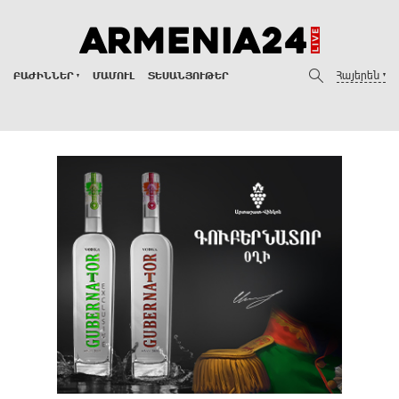
Հայերեն
ԲԱԺԻՆՆԵՐ
ՄԱՄՈՒԼ
ՏԵՍԱՆՅՈՒԹԵՐ