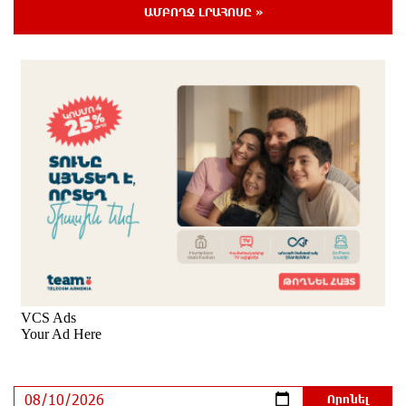
1 օր առաջ
ԱՄԲՈՂՋ ԼՐԱՀՈՍԸ »
Մոդին համաշխարհային ռեկորդ է սահմանել. 303
միլիոն դիտում՝ 24 ժամում
1 օր առաջ
23-ամյա ուսանողի մշակած հավելվածը
հարավկորեական App Store-ում շրջանցել է
նույնիսկ Google Maps-ը
1 օր առաջ
Ռուսաստանի տարածքում ոչնչացվել է
ուկրաինական 360 անօդաչու թռչող սարք
1 օր առաջ
Օգոստոսի 10-ին, 11-ին, 12-ին, 13-ին, 14-ին, 17-ին,
18-ին և 20-ին հարյուրավոր հասցեներում լույս չի
լինելու
1 օր առաջ