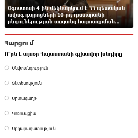
ԱՄՆ-ն ընդունի հանրապետության պայմանները
Օգոստոսի 4-ին մեկնարկում է ՀՀ պետական
1 օր առաջ
ավագ դպրոցների 10-րդ դասարանի
ընդունելության առցանց հայտագրման...
Երևանում անցկացվել է հաշմանդամություն
ունեցող անձանց միջազգային մարզական
Հարցում
փառատոն
1 օր առաջ
Ո՞րն է այսօր Հայաստանի գլխավոր խնդիրը
Դմիտրի Մեդվեդև. Արևմուտքի
Անվտանգություն
քաղաքականությունը Հայաստանի նկատմամբ
կրկնում է վրացական սցենարը
Տնտեսություն
1 օր առաջ
Արտագաղթ
Ադրբեջանցիների բնակեցումը Հայաստանում լուրջ
վտանգներ է պարունակում. Ավետիք Չալաբյան
Կոռուպցիա
1 օր առաջ
Արդարադատություն
«Հայաքվե»-ի հայտարարությունից հետո WCC-ն