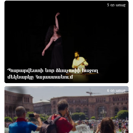
1
5 օր առաջ
Ալիևն ու Թրամփը հեռախոսազրույց են ունեցել
1 օր առաջ
«Ինտեր»-ը հաղթեց «Յուվենտուս»-ին
1 օր առաջ
Քրեական վարույթի շրջանակում անձի անձնական
Պարարվեստի նոր ձևաչափի հաջող
և ընտանեկան կյանքին առնչվող տվյալների
մեկնարկը Հայաստանում
2
անհարկի հրապարակումն անթույլատրելի է. ՄԻՊ
1 օր առաջ
6 օր առաջ
Զելենսկին ու Վուչիչը քննարկել են
համագործակցությունն ընդլայնելու
հնարավորությունները
1 օր առաջ