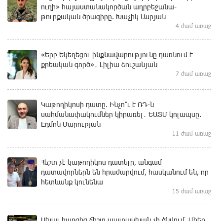
ուղի» հայաստանակործան ադրբեջանա-
թուրքական ծրագիրը. Խաչիկ Ասրյան
4 ժամ առաջ
«Երբ Եկեղեցու ինքնավարությունը դառնում է
քրեական գործ»․ Լիլիա Շուշանյան
7 ժամ առաջ
Կաթողիկոսի դատը. Ինչո՞ւ է ՌԴ-ն
սահմանափակումներ կիրառել․ ԵԱՏՄ կոլապսը.
Էդմոն Մարուքյան
11 ժամ առաջ
Հեշտ չէ կաթողիկոս դատելը, անգամ
դատավորներն են հրաժարվում, հասկանում են, որ
հետևանք կունենա
15 ժամ առաջ
Սխալ հարցից ճիշտ պատասխան չի ծնվում. Մհեր