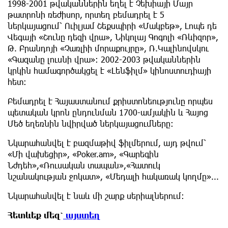
1998-2001 թվականներին եղել է Չեխիայի Մայր
թատրոնի ռեժիսոր, որտեղ բեմադրել է 5
ներկայացում՝ Ուիլյամ Շեքսպիրի «Մակբեթ», Լոպե դե
Վեգայի «Շունը դեզի վրա», Նիկոլայ Գոգոլի «Ռևիզոր»,
Թ. Բրանդոյի «Չառլիի մորաքույրը», Ռ.Կալինովսկու
«Գազանը լուսնի վրա»։ 2002-2003 թվականներին
կրկին համագործակցել է «Լենֆիլմ» կինոստուդիայի
հետ։
Բեմադրել է Հայաստանում քրիստոնեությունը որպես
պետական կրոն ընդունման 1700-ամյակին և Հայոց
Մեծ եղեռնին նվիրված ներկայացումները։
Նկարահանվել է բազմաթիվ ֆիլմերում, այդ թվում՝
«Մի վախեցիր», «Poker.am», «Գարեգին
Նժդեհ»,«Ռուսական տապան»,«Հատուկ
նշանակության ջոկատ», «Մեդալի հակառակ կողմը»...
Նկարահանվել է նաև մի շարք սերիալներում։
Հետևեք
մեզ՝
այստեղ