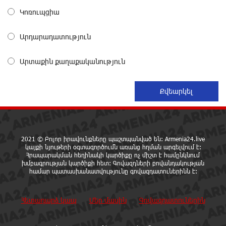
29.800 քկմ տարածքը կրճատվեց. Վարդևանյանը՝
Կոռուպցիա
Հովհաննիսյանին
15 ժամ առաջ
Արդարադատություն
Ֆասթ Բանկը Սևան Ստարտափ Սամմիթին
Արտաքին քաղաքականություն
ներկայացրել է իր պրոդուկտներն ու քարտային
առաջարկները
15 ժամ առաջ
Ընդդիմությունը պետք է իր շուրջը համախմբի
արտախորհրդարանական բոլոր ուժերին. Արեգ
Սավգուլյան
2021 © Բոլոր իրավունքները պաշտպանված են: Armenia24.live
16 ժամ առաջ
կայքի նյութերի օգտագործումն առանց հղման արգելվում է:
Հրապարակման հեղինակի կարծիքը ոչ միշտ է համընկնում
խմբագրության կարծիքի հետ: Գովազդների բովանդակության
համար պատասխանատվությունը գովազդատուներինն է:
Կաթողիկոսի և հոգևոր դասի ներկայացուցիչների
նկատմամբ հարուցված այս խայտառակ քրեական
գործընթացը իշխանության կողմից քաղաքական
Հետադարձ կապ
Մեր մասին
Գովազդատուներին
ուղիղ միջամտություն է Եկեղեցու ներքին գործերին և
ինքնավարությանը. Ղահրամանյան
16 ժամ առաջ