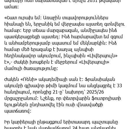
ակումբի հետ նախատեսված է մինչև 2031 թվականի
ամառ։
«Շատ ուրախ եմ։ Առաջին տպավորություններս
հիանալի են, երջանիկ եմ վերջապես այստեղ գտնվելու
համար։ Երբ տեսա մարզաբազան, անմիջապես ինձ
պատկերացրեցի այստեղ։ Ինձ հարմարավետ եմ զգում
և անհամբերությամբ սպասում եմ մեկնարկին։ Ինձ
համար մեծ երազանք է խաղալ այնպիսի
հեղինակավոր ակումբում, ինչպիսին «Լիվերպուլն»
է»,- Ժակեի խոսքերն է մեջբերում «Լիվերպուլի»
մամուլի ծառայությունը։
Ժակեն «Ռենի» ակադեմիայի սան է։ Ֆրանսիական
ակումբի գլխավոր թիմի կազմում նա անցկացրել է 33
հանդիպում, որոնցից 21-ը՝ նախորդ՝ 2025/26
մրցաշրջանում։ Նշենք, որ փետրվարին ֆուտբոլիստի
ելույթներն ընդհատվել էին ուսի վնասվածքի
պատճառով։
Իր կարիերայի ընթացքում երիտասարդ պաշտպանը
հասցրել է նաև վարձավճարով 24 խաղ անցկացնել