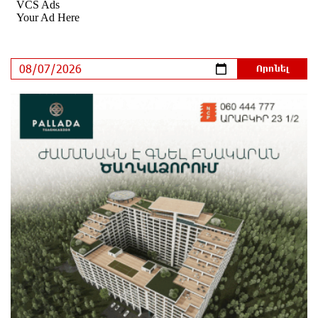
Երևանում երթուղիների փոփոխություն կլինի
9 ժամ առաջ
Օգոստոսի 7-ին՝ Գարեգին Բ Ամենայն Հայոց
Կաթողիկոսի դատական նիստը
9 ժամ առաջ
ՆԳՆ-ն՝ աղբակույտի տակ մնացած քաղաքացու
մահվան մասին
10 ժամ առաջ
«Համահայկական ճակատ» շարժումը
զորակցություն է հայտնում Ամենայն Հայոց
Կաթողիկոսին
10 ժամ առաջ