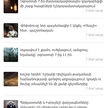
Օգոստոսի 7-ին ժամանակավորապես կդադարեցվի
մի շարք հասցեների էլեկտրամատակարարում
6 ժամ առաջ
Վինիսիուսը նոր պայմանագիր է կնքել «Ռեալի»
հետ․ պաշտոնական
7 ժամ առաջ
Սպասվում է քամու ուժգնացում, ամպրոպ․
եղանակը՝ օգոստոսի 7-ից 11-ին
7 ժամ առաջ
Խոշոր հրդեհ՝ Երևանի Սիլիկյան թաղամասի
հարևանությամբ գտնվող աղբավայրում. կրակն ու
ծուխը տեսանելի են մի քանի կիլոմետրից
7 ժամ առաջ
Հնդկաստանի և Իսրայելի վարչապետները
քննարկել են Մերձավոր Արևելքում տիրող