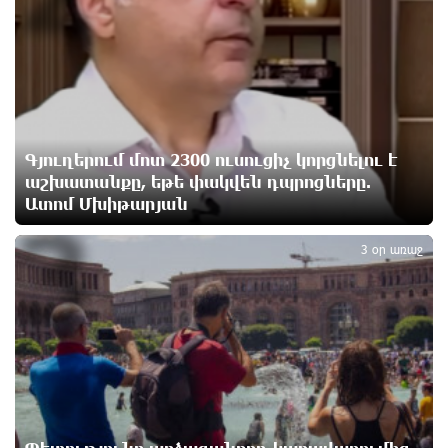
Հայաստանի բնակչության թիվը շուրջ 7 հազարով
ավելացել է
11 ժամ առաջ
Իսրայելի ՊԲ-ն հարձակվել է Լիբանանում
«Հըզբոլլահ»-ի հրամանատարական կետերի և
պահեստների վրա
Գյուղերում մոտ 2300 ուսուցիչ կորցնելու է
12 ժամ առաջ
աշխատանքը, եթե փակվեն դպրոցները.
Ատոմ Մխիթարյան
3
«Ռեալ Մադրիդ»-ն ու «ՌԲ Լայպցիգը»
համաձայնության են եկել Յան Դիոմանդեի
3 օր առաջ
տրանսֆերի վերաբերյալ
12 ժամ առաջ
Այսօրվա կառավարությունը ուսանողներին
առաջարկում է պահանջարկ չունեցող
մասնագիտություններ. Ատոմ Մխիթարյան
12 ժամ առաջ