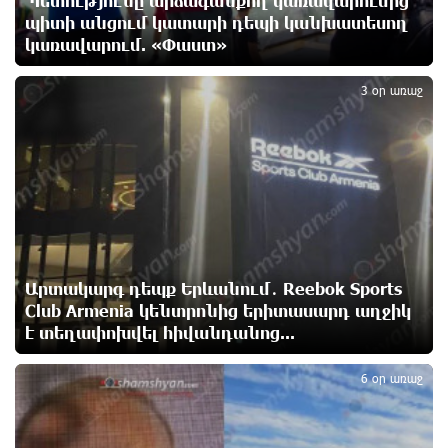
Պետությունը արձագանքող կառավարումից
Հայրենիքը փոքրանում է մեր աչքերի առաջ․
պիտի անցում կատարի դեպի կանխատեսող
ազգային ողբերգություն է․ Ավետիք Չալաբյան
կառավարում. «Փաստ»
4
12 ժամ առաջ
3 օր առաջ
Սամվել Կարապետյանը «ամբողջ հայության
խայտառակություն» է անվանել Ամենայն Հայոց
Կաթողիկոսի նկատմամբ դատավարությունը
13 ժամ առաջ
Մեր կրոնական զգացմունքների հետ խաղը
ունենալու է հետևանքներ․ Նարեկ Կարապետյան
13 ժամ առաջ
Արտակարգ դեպք Երևանում․ Reebok Sports
Club Armenia կենտրոնից երիտասարդ աղջիկ
է տեղափոխվել հիվանդանոց...
Ռուսաստանի հետ խնդիրները պետք է լուծել
5
դիվանագիտական ճանապարհով․ Նարեկ
Կարապետյան
6 օր առաջ
14 ժամ առաջ