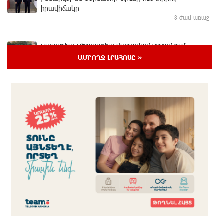
իրավիճակը
8 ժամ առաջ
Մալաթիա-Սեբաստիա վարչական շրջանում
արմատից փտած հերթական ծառն է տապալվել
ԱՄԲՈՂՋ ԼՐԱՀՈՍԸ »
8 ժամ առաջ
Իրանը և Օմանը պլանավորում են փոխել Հորմուզի
նեղուցի նավագնացության կառուցվածքը
8 ժամ առաջ
8-ամյա Մոնթե Մուրադյանն ու Սյունե Քոսակյանը
հաղթահարել են Արարատի գագաթը
8 ժամ առաջ
Վթար Լոռու մարզում․ փրկարարները վարորդին
դուրս են բերել արգելափակումից
9 ժամ առաջ