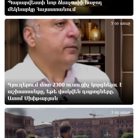
Պարարվեստի նոր ձևաչափի հաջող
ավելացել է
4 ժամ առաջ
մեկնարկը Հայաստանում
2
5 օր առաջ
Իսրայելի ՊԲ-ն հարձակվել է Լիբանանում
«Հըզբոլլահ»-ի հրամանատարական կետերի և
պահեստների վրա
4 ժամ առաջ
«Ռեալ Մադրիդ»-ն ու «ՌԲ Լայպցիգը»
համաձայնության են եկել Յան Դիոմանդեի
տրանսֆերի վերաբերյալ
4 ժամ առաջ
Գյուղերում մոտ 2300 ուսուցիչ կորցնելու է
աշխատանքը, եթե փակվեն դպրոցները.
Ատոմ Մխիթարյան
Այսօրվա կառավարությունը ուսանողներին
3
առաջարկում է պահանջարկ չունեցող
մասնագիտություններ. Ատոմ Մխիթարյան
3 օր առաջ
5 ժամ առաջ
Հայրենիքը փոքրանում է մեր աչքերի առաջ․