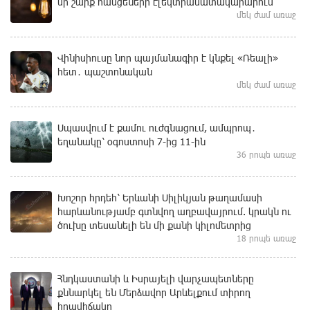
մի շարք հասցեների էլեկտրամատակարարում
մեկ ժամ առաջ
Վինիսիուսը նոր պայմանագիր է կնքել «Ռեալի»
հետ․ պաշտոնական
մեկ ժամ առաջ
Սպասվում է քամու ուժգնացում, ամպրոպ․
եղանակը՝ օգոստոսի 7-ից 11-ին
36 րոպե առաջ
Խոշոր հրդեհ՝ Երևանի Սիլիկյան թաղամասի
հարևանությամբ գտնվող աղբավայրում. կրակն ու
ծուխը տեսանելի են մի քանի կիլոմետրից
18 րոպե առաջ
Հնդկաստանի և Իսրայելի վարչապետները
քննարկել են Մերձավոր Արևելքում տիրող
իրավիճակը