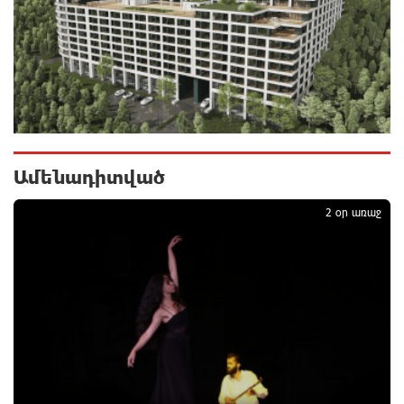
ճանապարհին բախվել են «Alfa Romeo»-ն և «Opel»-
ը. կա վիրավոր
2 ժամ առաջ
Արժևորվում է Շիրակի երգիծական
բանահյուսությունը
3 ժամ առաջ
Ամենադիտված
1
Վրաստանում պետական ​​պաշտոնյային կաշառելու
2 օր առաջ
փորձի համար քաղաքացի է ձերբակալվել
3 ժամ առաջ
ՌԴ-ն պատրաստ է շարունակել Հայաստանի
երկաթուղիների կոնցեսիոն կառավարումը.
Օվերչուկ
4 ժամ առաջ
Հայաստանի բնակչության թիվը շուրջ 7 հազարով