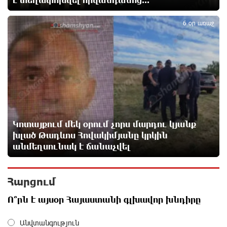
5
6 օր առաջ
ՈւՂԻՂ. Նարեկ Կարապետյանը հանդես է գալիս
հայտարարությամբ
7 ժամ առաջ
Moody’s-ը IDBank-ի վարկանիշային հեռանկարը
փոխել է դրականի
7 ժամ առաջ
Կոտայքում մեկ օրում չորս մարդու կյանք
խլած Թադևոս Հովակիմյանը կրկին
Վեհափառի անձնագրի մեջ գրված է՝ Գարեգին Բ․
անմեղսունակ է ճանաչվել
նույնիսկ քննիչներն ու դատախազներն են այդպես
դիմում նրան՝ իրենց հավատից ելնելով․
տեսանյութ
Հարցում
8 ժամ առաջ
Ո՞րն է այսօր Հայաստանի գլխավոր խնդիրը
Ռեբուսը լուծելու համար, ասեք թե ինչպե՞ս ՀՀ
29.800 քկմ տարածքը կրճատվեց. Վարդևանյանը՝
Անվտանգություն