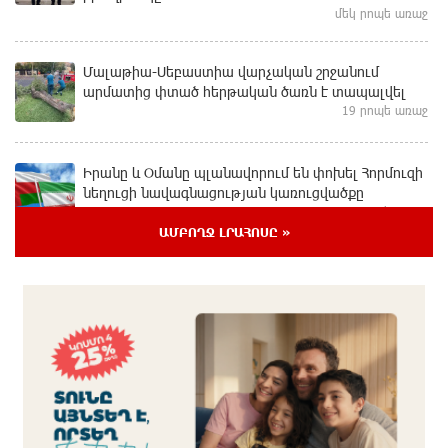
մեկ րոպե առաջ
Մալաթիա-Սեբաստիա վարչական շրջանում
արմատից փտած հերթական ծառն է տապալվել
19 րոպե առաջ
Իրանը և Օմանը պլանավորում են փոխել Հորմուզի
նեղուցի նավագնացության կառուցվածքը
37 րոպե առաջ
ԱՄԲՈՂՋ ԼՐԱՀՈՍԸ »
8-ամյա Մոնթե Մուրադյանն ու Սյունե Քոսակյանը
հաղթահարել են Արարատի գագաթը
մեկ ժամ առաջ
Վթար Լոռու մարզում․ փրկարարները վարորդին
դուրս են բերել արգելափակումից
մեկ ժամ առաջ