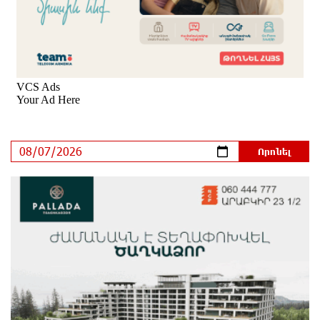
Երևանում երթուղիների փոփոխություն կլինի
2 ժամ առաջ
Օգոստոսի 7-ին՝ Գարեգին Բ Ամենայն Հայոց
Կաթողիկոսի դատական նիստը
2 ժամ առաջ
ՆԳՆ-ն՝ աղբակույտի տակ մնացած քաղաքացու
մահվան մասին
2 ժամ առաջ
«Համահայկական ճակատ» շարժումը
զորակցություն է հայտնում Ամենայն Հայոց
Կաթողիկոսին
2 ժամ առաջ
Ավտովթար՝ Կոտայքի մարզում. Զովունի-Եղվարդ