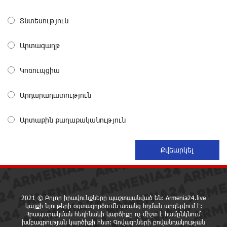
Հովհաննիսյանին
8 ժամ առաջ
Տնտեսություն
Ֆասթ Բանկը Սևան Ստարտափ Սամմիթին
Արտագաղթ
ներկայացրել է իր պրոդուկտներն ու քարտային
առաջարկները
Կոռուպցիա
8 ժամ առաջ
Արդարադատություն
Ընդդիմությունը պետք է իր շուրջը համախմբի
արտախորհրդարանական բոլոր ուժերին. Արեգ
Արտաքին քաղաքականություն
Սավգուլյան
8 ժամ առաջ
Կաթողիկոսի և հոգևոր դասի ներկայացուցիչների
նկատմամբ հարուցված այս խայտառակ քրեական
գործընթացը իշխանության կողմից քաղաքական
ուղիղ միջամտություն է Եկեղեցու ներքին գործերին և
2021 © Բոլոր իրավունքները պաշտպանված են: Armenia24.live
ինքնավարությանը. Ղահրամանյան
կայքի նյութերի օգտագործումն առանց հղման արգելվում է:
8 ժամ առաջ
Հրապարակման հեղինակի կարծիքը ոչ միշտ է համընկնում
խմբագրության կարծիքի հետ: Գովազդների բովանդակության