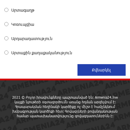
Ակոպյան
Արտագաղթ
10 ժամ առաջ
Կոռուպցիա
Մեր երկրում իշխանության և ընդդիմության
անվերջանալի պայքարի մեջ տուժում է միայն ՀՀ
Արդարադատություն
քաղաքացին. Աննա Կոստանյան
10 ժամ առաջ
Արտաքին քաղաքականություն
Իրանում այս տարի արդեն հինգ տասնյակից
ավելի մարդ է մահապատժի ենթարկվել. ՄԱԿ
10 ժամ առաջ
Եթե ուսումնասիրենք ասֆալտապատման
աշխատանքները, ապա կբացահայտենք
2021 © Բոլոր իրավունքները պաշտպանված են: Armenia24.live
մեծագույն խախտումներ. Հրայր Կամենդատյան
կայքի նյութերի օգտագործումն առանց հղման արգելվում է:
Հրապարակման հեղինակի կարծիքը ոչ միշտ է համընկնում
10 ժամ առաջ
խմբագրության կարծիքի հետ: Գովազդների բովանդակության
համար պատասխանատվությունը գովազդատուներինն է:
IDBank-ը ներկայացնում է նոր Mastercard World