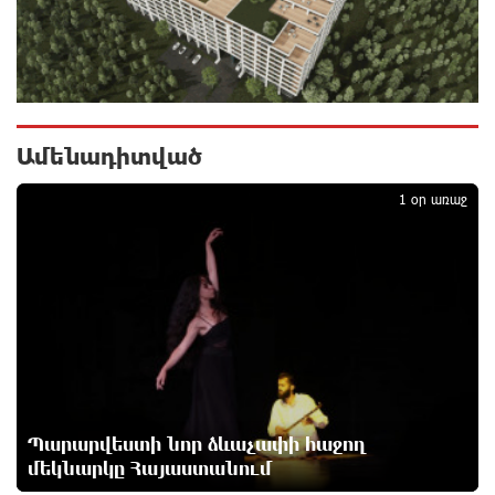
6 ժամ առաջ
Խոշոր հրդեհ՝ Գավառի Արծվաքար թաղամասի
փայտի արտադրամասում. վերջինն
ամբողջությամբ վերածվել է մոխրի
Ամենադիտված
1
6 ժամ առաջ
1 օր առաջ
ԱՄՆ-ը հանել է Իրանի ԻՀՊԿ-ին առնչվող երկու
ինքնաթիռի և երեք ավիաընկերության նկատմամբ
պատժամիջոցները
7 ժամ առաջ
Լոնդոնի կենտրոնում զինված անձը դանակով
հարձակում է գործել. 4 վիրավոր կա
7 ժամ առաջ
Պարարվեստի նոր ձևաչափի հաջող
Ռուսական ԱԹՍ-ներ արտադրող ընկերության
մեկնարկը Հայաստանում
ղեկավարի դեմ մահափորձ է կատարվել