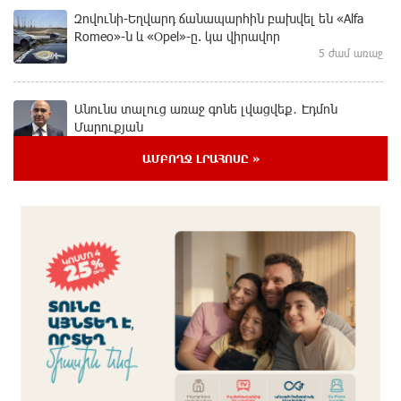
Զովունի-Եղվարդ ճանապարհին բախվել են «Alfa
Romeo»-ն և «Opel»-ը. կա վիրավոր
5 ժամ առաջ
Անունս տալուց առաջ գոնե լվացվեք․ Էդմոն
Մարուքյան
5 ժամ առաջ
ԱՄԲՈՂՋ ԼՐԱՀՈՍԸ »
Այսօր մենք ունենք մի իրավիճակ, երբ որ բանտերը
լիքն են քաղբանտարկյալներով, նորերին բերելու
համար, քանի որ տեղ չկա, հերթափոխով հներին
ուղարկում են տնային կալանքի․ Անահիտ Ադամյան
5 ժամ առաջ
Կարենիսի Առաքելոց վանք, 5-րդ դար.
պաշտպանենք մեր եկեղեցին․ Մենուա Սողոմոնյան
5 ժամ առաջ