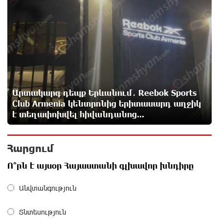
5
«Աբովյան Time» պոդկաստի հեղինակ Արման
Աբովյանի հետ զրուցել ենք 9-րդ գումարման
Ազգային ժողովի առաջին նիստերի և
սպասելիքների/չսպասելիքների մասին. Աննա Կոստանյան
9 ժամ առաջ
Արտակարգ դեպք Երևանում․ Reebok Sports
Սիրո, ազատության ու պարտքի մասին՝
գրականությամբ, փիլիսոփայությամբ ու
Club Armenia կենտրոնից երիտասարդ աղջիկ
քաղաքականությամբ. Մենուա Սողոմոնյան
է տեղափոխվել հիվանդանոց...
9 ժամ առաջ
Հարցում
Հանձնվել թուրքական ողորմածությա՞նը, թե՞
պայքարել մինչև վերջ. ընտրի´ր պայքարը.
Ո՞րն է այսօր Հայաստանի գլխավոր խնդիրը
Ավետիք Չալաբյանի ուղերձը կալանավայրից
10 ժամ առաջ
Անվտանգություն
Ազգային ժողովը լեգիտիմ չէ, քանի որ
Տնտեսություն
իշխանությունը կեղծել է ընտրությունները. Ցոլակ