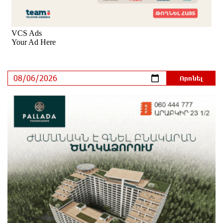
Իրանն ու Օմանը համաձայնեցրել են Հորմուզի
նեղուցով նոր երթուղու կոորդինատները
5 ժամ առաջ
Tete A Tete նախագծի շրջանակներում Նարեկ
Կարապետյանը հարցազրույց է տվել Մհեր
Բաղդասարյանին
5 ժամ առաջ
Կեղծ էջով քաղաքացիներին առաջարկվում է
մասնակցել խաղարկության․ զգուշացում
6 ժամ առաջ
Հարավային Լիբանանում պայթյունի հետևանքով
զոհվել է առնվազն երկու իսրայելցի զինծառայող
6 ժամ առաջ
Բախվել են «Jeep»-ն ու «Ford»-ը. կա 4 վիրավոր