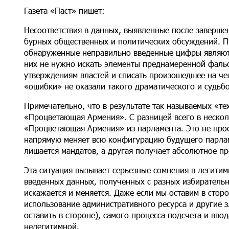
Газета «Паст» пишет:
Несоответствия в данных, выявленные после заверше
бурных общественных и политических обсуждений. Пр
обнаруженные неправильно введенные цифры являютс
них не нужно искать элементы преднамеренной фаль
утверждениям властей и списать произошедшее на че
«ошибки» не оказали такого драматического и судьб
Примечательно, что в результате так называемых «т
«Процветающая Армения». С разницей всего в нескол
«Процветающая Армения» из парламента. Это не прос
напрямую меняет всю конфигурацию будущего парламе
лишается мандатов, а другая получает абсолютное пр
Эта ситуация вызывает серьезные сомнения в легити
введенных данных, полученных с разных избирательн
искажается и меняется. Даже если мы оставим в сто
использование административного ресурса и другие 
оставить в стороне), самого процесса подсчета и вв
нелегитимной.