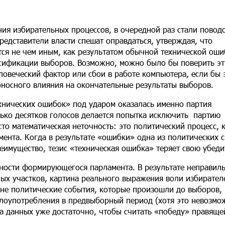
ния избирательных процессов, в очередной раз стали повод
едставители власти спешат оправдаться, утверждая, что
я не чем иным, как результатом обычной технической ошиб
сификации выборов. Возможно, можно было бы поверить э
ловеческий фактор или сбои в работе компьютера, если бы 
оносного влияния на окончательные результаты выборов.
ехнических ошибок» под ударом оказалась именно партия
ько десятков голосов делается попытка исключить партию
то математическая неточность: это политический процесс, 
нта. Когда в результате «ошибки» одна из политических 
еимущество, тезис «техническая ошибка» теряет свою убеди
мности формирующегося парламента. В результате неправил
ых участков, картина реального выражения воли избирател
роне политические события, которые произошли до выборов,
злоупотребления в предвыборный период (хотя это невозмо
ода данных уже достаточно, чтобы считать «победу» правяще