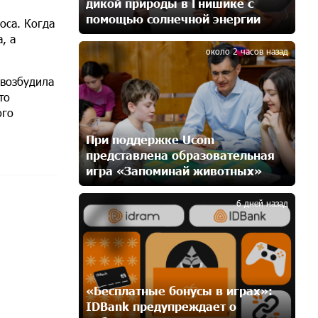
дикой природы в Гнишике с
10 дней назад
помощью солнечной энергии
оса. Когда
3
, а
Бывший премьер-министр
около 2 часов назад
Словакии обратился к президенту
страны с просьбой содействовать
 возбудила
освобождению армянских заключенных,
то
осужденных в Азербайджане
ого
13 дней назад
При поддержке Ucom
представлена образовательная
Против кого вооружается
игра «Запоминай животных»
Азербайджан? Аршак Карапетян
4
15 дней назад
6 дней назад
При поддержке Ucom в спортивной
школе Вайка установлена
солнечная электростанция
мощностью 15 кВт
15 дней назад
«Бесплатные бонусы в играх»:
IDBank предупреждает о