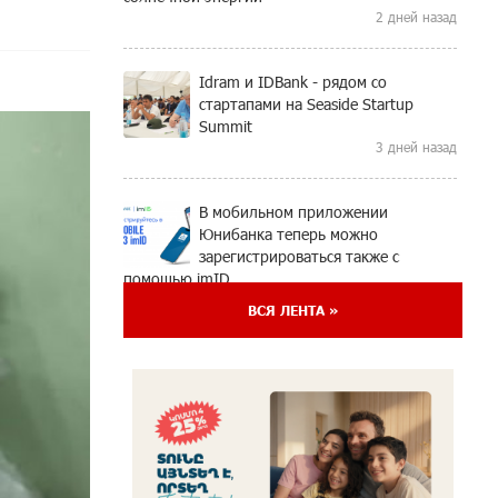
2 дней назад
Idram и IDBank - рядом со
стартапами на Seaside Startup
Summit
3 дней назад
В мобильном приложении
Юнибанка теперь можно
зарегистрироваться также с
помощью imID
4 дней назад
ВСЯ ЛЕНТА »
«Бесплатные бонусы в играх»:
IDBank предупреждает о
кибератаках на школьников
6 дней назад
ЕАЭС со временем будет