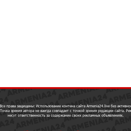
Все права защищены: Использование контена сайта Armenia24.live без активно
Точка зрения автора не ваегда совпадает с точкой зрения редакции сайта. Р
несут ответственность за содержание своих рекламных объявлениях.