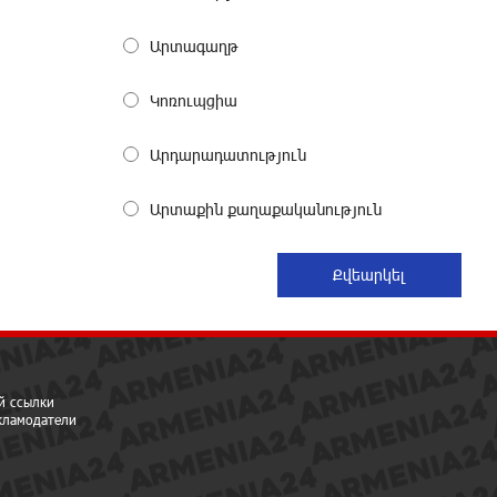
Ucom и Microsoft Innovation Center
помогают школьникам развивать
Արտագաղթ
навыки кибербезопасности
21 дней назад
Կոռուպցիա
При поддержке Ucom в Шенаване
Արդարադատություն
установлена солнечная станция
мощностью 10 кВт
Արտաքին քաղաքականություն
22 дней назад
Юнибанк разыграет поездку в
Италию среди новых держателей
карт Mastercard World «Travel»
24 дней назад
й ссылки
Москва–Баку: есть разногласия, но
екламодатели
связи сохраняются. А мы что
делаем?
24 дней назад