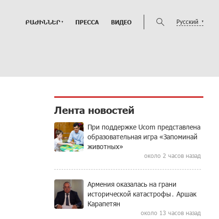
Русский
ԲԱԺԻՆՆԵՐ
ПРЕССА
ВИДЕО
Лента новостей
При поддержке Ucom представлена
образовательная игра «Запоминай
животных»
около 2 часов назад
Армения оказалась на грани
исторической катастрофы․ Аршак
Карапетян
около 13 часов назад