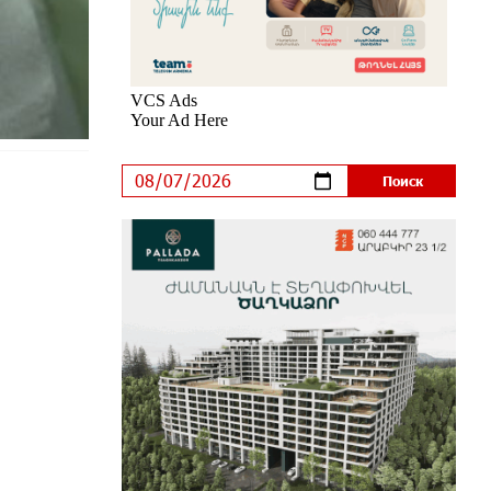
расширяться. Когда-нибудь это
поймёт и рядовой армянин, но
будет уже поздно
7 дней назад
Если Израиль использует тему
Геноцида армян против Эрдогана,
то что для него значит сам
Геноцид?
7 дней назад
ВТБ (Армения): вклад
«Стабильный» — до 10% годовых
и оформление в мобильном
приложении
8 дней назад
Платформа Rate.Trading на Seaside
Startup Summit: IDBank представил
инновационное решение