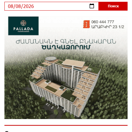
Платформа Rate.Trading на Seaside Startup Summit:
IDBank представил инновационное решение
8 дней назад
Состоялось открытие Khachaturian Rooftop при
поддержке IDBank
9 дней назад
Пашинян ты упустил свой шанс уйти спокойно.
Аршак Карапетян
10 дней назад
Обновленный Центр продаж и обслуживания Ucom
открылся по адресу ул. Шаумяна, 24/2 в Арарате
10 дней назад
Никогда Нагорный Карабах не был в составе