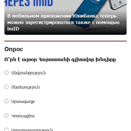
Пашинян замотивирован уничтожить Армению․
Аршак Карапетян
В мобильном приложении Юнибанка теперь
27 дней назад
можно зарегистрироваться также с помощью
imID
«Мой лес Армения» — бенефициар инициативы
«Сила одного драма» в июле
Опрос
27 дней назад
Ո՞րն է այսօր Հայաստանի գլխավոր խնդիրը
Станьте акционером Юнибанка и воспользуйтесь
Անվտանգություն
выгодным инвестиционным предложением
27 дней назад
Տնտեսություն
IDBank предупреждает о мошеннических звонках от
Արտագաղթ
имени пенсионных фондов
29 дней назад
Կոռուպցիա
Небольшой французский уголок в Раздане при
Արդարադատություն