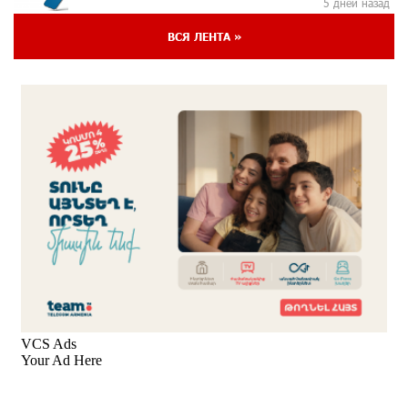
5 дней назад
ВСЯ ЛЕНТА »
«Бесплатные бонусы в играх»: IDBank
предупреждает о кибератаках на школьников
7 дней назад
ЕАЭС со временем будет расширяться. Когда-нибудь
это поймёт и рядовой армянин, но будет уже поздно
8 дней назад
Если Израиль использует тему Геноцида армян
против Эрдогана, то что для него значит сам
Геноцид?
8 дней назад
ВТБ (Армения): вклад «Стабильный» — до 10%
годовых и оформление в мобильном приложении
8 дней назад