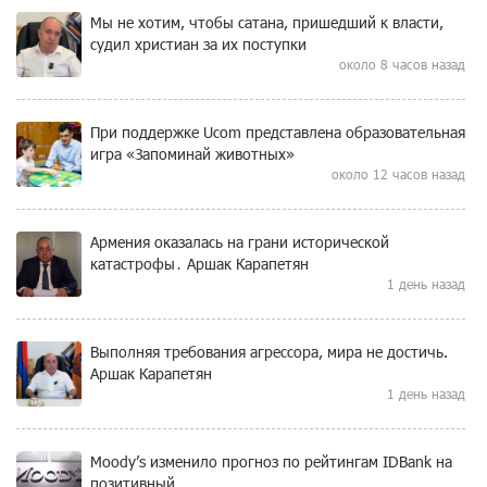
Мы не хотим, чтобы сатана, пришедший к власти,
судил христиан за их поступки
около 8 часов назад
При поддержке Ucom представлена образовательная
игра «Запоминай животных»
около 12 часов назад
Армения оказалась на грани исторической
катастрофы․ Аршак Карапетян
1 день назад
Выполняя требования агрессора, мира не достичь.
Аршак Карапетян
1 день назад
Moody’s изменило прогноз по рейтингам IDBank на
позитивный