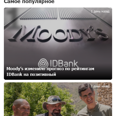
Самое популярное
1
независимого Азербайджана. Аршак Карапетян
11 дней назад
1 день назад
Бывший премьер-министр Словакии обратился к
президенту страны с просьбой содействовать
освобождению армянских заключенных,
осужденных в Азербайджане
13 дней назад
Против кого вооружается Азербайджан? Аршак
Карапетян
Moody’s изменило прогноз по рейтингам
15 дней назад
IDBank на позитивный
2
При поддержке Ucom в спортивной школе Вайка
2 дней назад
установлена солнечная электростанция мощностью
15 кВт
15 дней назад