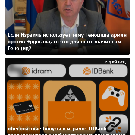
23 дней назад
День благодарности клиентам в Ванадзоре: IDBank
24 дней назад
Если Израиль использует тему Геноцида армян
против Эрдогана, то что для него значит сам
Геноцид?
5
Пашинян замотивирован уничтожить Армению․
Аршак Карапетян
6 дней назад
26 дней назад
«Мой лес Армения» — бенефициар инициативы
«Сила одного драма» в июле
26 дней назад
Станьте акционером Юнибанка и воспользуйтесь
выгодным инвестиционным предложением
26 дней назад
«Бесплатные бонусы в играх»: IDBank