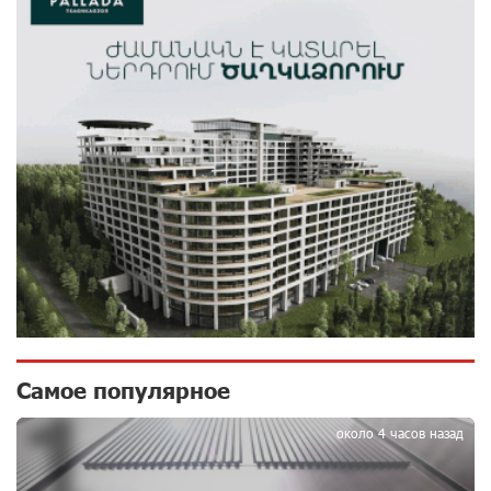
Обновленный Центр продаж и обслуживания Ucom
открылся по адресу ул. Шаумяна, 24/2 в Арарате
9 дней назад
Никогда Нагорный Карабах не был в составе
независимого Азербайджана. Аршак Карапетян
10 дней назад
Бывший премьер-министр Словакии обратился к
президенту страны с просьбой содействовать
освобождению армянских заключенных,
осужденных в Азербайджане
12 дней назад
Самое популярное
1
Против кого вооружается Азербайджан? Аршак
около 4 часов назад
Карапетян
14 дней назад