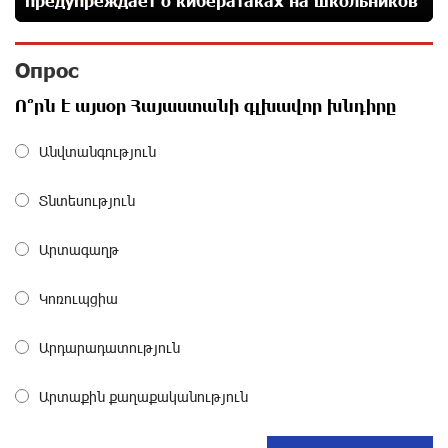
предупреждает о кибератаках на школьников
IDBank предупреждает о мошеннических звонках от
имени пенсионных фондов
Опрос
28 дней назад
Ո՞րն է այսօր Հայաստանի գլխավոր խնդիրը
Небольшой французский уголок в Раздане при
Անվտանգություն
сотрудничестве с Конверс МСБ
28 дней назад
Տնտեսություն
Предателя Пашиняна нужно скинуть с трона. Аршак
Արտագաղթ
Карапетян
28 дней назад
Կոռուպցիա
Зачем Пашинян полетел в Россию?․ Аршак
Արդարադատություն
Карапетян
29 дней назад
Արտաքին քաղաքականություն
Рост цен на продукты в Армении ускорился до 8,6%: