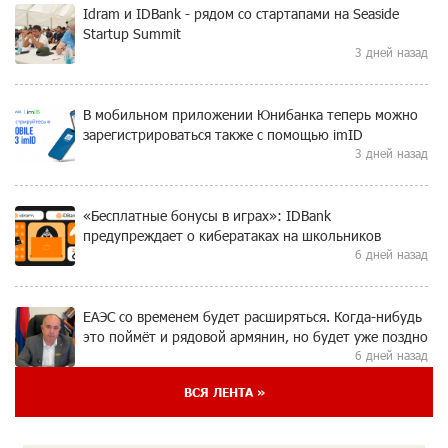
Idram и IDBank - рядом со стартапами на Seaside
Startup Summit
3 дней назад
В мобильном приложении Юнибанка теперь можно
зарегистрироваться также с помощью imID
3 дней назад
«Бесплатные бонусы в играх»: IDBank
предупреждает о кибератаках на школьников
6 дней назад
ЕАЭС со временем будет расширяться. Когда-нибудь
это поймёт и рядовой армянин, но будет уже поздно
6 дней назад
ВСЯ ЛЕНТА »
Если Израиль использует тему Геноцида армян
против Эрдогана, то что для него значит сам