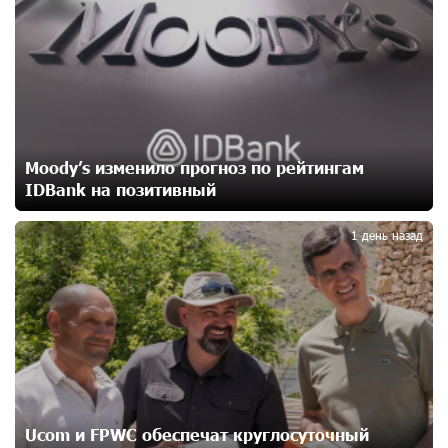
При поддержке Ucom в спортивной школе Вайка
установлена солнечная электростанция мощностью
15 кВт
14 дней назад
Новые финансовые навыки на «Давидбекских
Moody’s изменило прогноз по рейтингам
играх»: Idram&IDBank
IDBank на позитивный
15 дней назад
2
1 день назад
Кругом война. А вас вводят в заблуждение. Аршак
Карапетян
16 дней назад
Центр продаж и обслуживания Ucom в Егварде
возобновил работу по новому адресу — ул.
Ереванян, 3/47
17 дней назад
Ucom и FPWC обеспечат круглосуточный