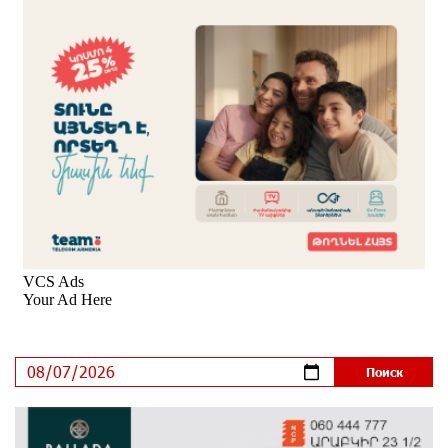
Геноцид?
6 дней назад
ВТБ (Армения): вклад «Стабильный» — до 10%
годовых и оформление в мобильном приложении
7 дней назад
Платформа Rate.Trading на Seaside Startup Summit:
IDBank представил инновационное решение
7 дней назад
Состоялось открытие Khachaturian Rooftop при
поддержке IDBank
8 дней назад
Пашинян ты упустил свой шанс уйти спокойно.
Аршак Карапетян
9 дней назад