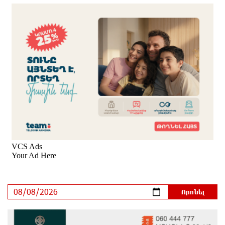
կառավարելու համար
6 ժամ առաջ
Երևանում և մարզերում էլեկտրաէներգիայի
ընդհատումներ կլինեն
7 ժամ առաջ
Ստեփանավանում ռուս կին է փորձել ինքնասպան
լինել
7 ժամ առաջ
ԵԱՏՄ֊ն չի ուզում, որ իր միջոցներով զարգանա
Հայաստանի տնտեսությունը ու հետո գնա ԵՄ.
Արշակ Կարապետյան
7 ժամ առաջ
ԱՄՆ վերաքննիչ դատարանը արգելափակել է
Թրամփի 400 միլիոն դոլար արժողությամբ