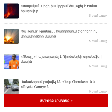
Իտալական Սիցիլիա կղզում ժայթքել է Էտնա
հրաբուխը
5 ժամ առաջ
Պայթյուն՝ Իրանում․ հաղորդվում է զոհերի ու
վիրավորների մասին
5 ժամ առաջ
«Ռեալը» հայտարարել է Դիոմանդեի տրանսֆերի
մասին
6 ժամ առաջ
Վանաձորում բшխվել են «Jeep Cherokee»-ն և
«Toyota Camry»-ն
6 ժամ առաջ
ԱՄԲՈՂՋ ԼՐԱՀՈՍԸ »
Մասկը մերժել է Կիևի խնդրանքը՝ օգտագործել
Starlink-ը Ռուսաստանի դեմ հարվшծները