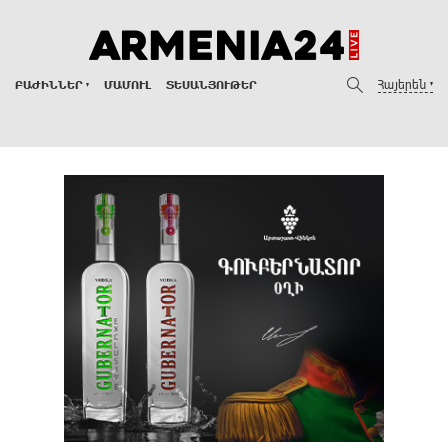
Հայերեն
ԲԱԺԻՆՆԵՐ
ՄԱՄՈՒԼ
ՏԵՍԱՆՅՈՒԹԵՐ