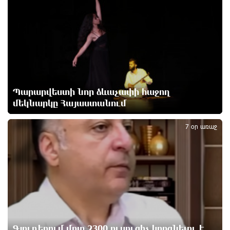
եպիսկոպոսների դեմ քրեական հետապնդումը
8 ժամ առաջ
Սարյան փողոցի բնակարաններից մեկում
պայթյունի հետևանքով 55-ամյա տղամարդը
այրվածքներով տեղափոխվել է
«Այրվածքաբանության ազգային կենտրոն»
8 ժամ առաջ
Պարարվեստի նոր ձևաչափի հաջող
մեկնարկը Հայաստանում
2
Սլովակիայի արևելքում արտակարգ դրություն է
7 օր առաջ
հայտարարվել շոգի ալիքների պատճառով
8 ժամ առաջ
Երթևեկության կազմակերպման փոփոխություն
տեղի կունենա
8 ժամ առաջ
Հայաստանի հավաքականի նախկին մարզիչը
Գյուղերում մոտ 2300 ուսուցիչ կորցնելու է