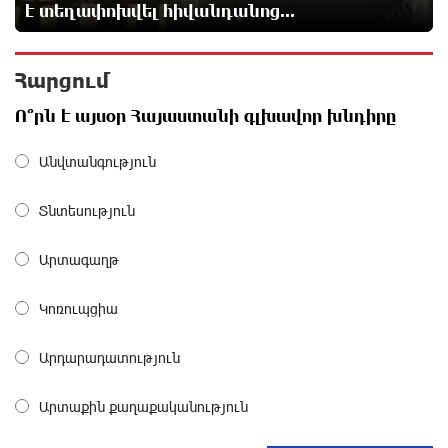
է տեղափոխվել հիվանդանոց...
առաջնային հարցերի մասին՝ գյուղտեխնիկայից
մինչև անվճար երթուղի. Անդրանիկ Գևորգյան
10 ժամ առաջ
Հարցում
Թուրքական ապրանքանիշը դադարեցնում է
Ո՞րն է այսօր Հայաստանի գլխավոր խնդիրը
գործունեությունը Ռուսաստանում
10 ժամ առաջ
Անվտանգություն
Տնտեսություն
Դանակահարություն՝ Մասիսի
գազալցակայաններից մեկի մոտ. կասկածյալը
ձերբակալվել է
Արտագաղթ
10 ժամ առաջ
Կոռուպցիա
Դատական նիստից հետո Մայր Տաճարում
Վեհափառ Հայրապետը աղոթք է հնչեցնում
Արդարադատություն
ժողովրդի հետ
10 ժամ առաջ
Արտաքին քաղաքականություն
Վեհափառի հանդեպ տիտանական ապօրինություն