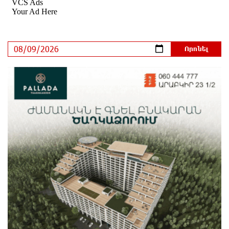
Ադրբեջանի Սարով գյուղում տանը 18-ամյա աղջկա
դի է հայտնաբերվել
13 ժամ առաջ
Հայհիդրոմետի տնօրենը գրել է
14 ժամ առաջ
Արտակարգ դեպք՝ Երևանում․ կոտրել են «Հույս
բոլոր մարդկանց» հիմնադրամի շենքի
պատուհաններն ու դռները
14 ժամ առաջ
Ալիևն ու Թրամփը հեռախոսազրույց են ունեցել
14 ժամ առաջ