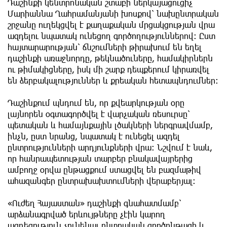
Դաշինքի կենտրոնական շտաբի ներկայացուցիչ
Մարիաննա Ղահրամանյանի խոսքով՝ նախընտրական
շրջանը ուղեկցվել է քաղաքական մրցակցության վրա
ազդելու նպատակ ունեցող գործողություններով։ Ըստ
հայտարարության՝ ճնշումների թիրախում են եղել
դաշինքի առաջնորդը, թեկնածուները, համակիրներն
ու թիմակիցները, իսկ մի շարք դեպքերում կիրառվել
են ձերբակալություններ և քրեական հետապնդումներ։
Դաշինքում պնդում են, որ քվեարկության օրը
լայնորեն օգտագործվել է վարչական ռեսուրսը՝
պետական և համայնքային լծակների ներգրավմամբ,
ինչն, ըստ նրանց, նպատակ է ունեցել ազդել
ընտրությունների արդյունքների վրա։ Նշվում է նաև,
որ հանրապետության տարբեր բնակավայրերից
ամբողջ օրվա ընթացքում ստացվել են բազմաթիվ
ահազանգեր ընտրախախտումների վերաբերյալ։
«Ուժեղ Հայաստան» դաշինքի գնահատմամբ՝
արձանագրված երևույթները չէին կարող
ազդեցություն չունենալ ընտրական գործընթացի և