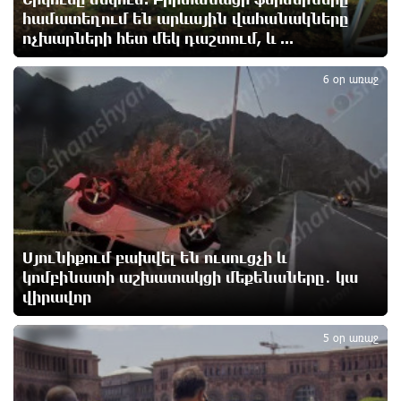
17 ժամ առաջ
համատեղում են արևային վահանակները
ոչխարների հետ մեկ դաշտում, և ...
4
Հետվճարի փոխարեն՝ արժանապատիվ և ֆիքսված
6 օր առաջ
թոշակ․ ինչու է գործող համակարգը սոցիալական
անարդարության խնդիր ստեղծում. Հրայր
Կամենդատյան
17 ժամ առաջ
Երևանի Կենտրոնում փոշու պարունակությունը
գրեթե ամբողջ շաբաթ գերազանցել է թույլատրելի
սահմանը
17 ժամ առաջ
Սյունիքում բախվել են ուսուցչի և
կոմբինատի աշխատակցի մեքենաները․ կա
վիրավոր
Իրանը պատրաստ է բացել Հորմուզի նեղուցը, եթե
5
ԱՄՆ-ն ընդունի հանրապետության պայմանները
18 ժամ առաջ
5 օր առաջ
Երևանում անցկացվել է հաշմանդամություն