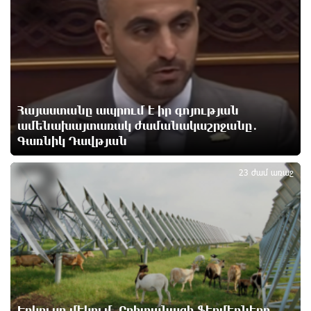
Ճապոնական Յակիշիմե կերամիկայի
ցուցահանդեսը երկարաձգվել է մինչև օգոստոսի
30-ը
16 ժամ առաջ
Որոնվում է նախաձեռնված քրեական վարույթի
շրջանակներում
Հայաստանը ապրում է իր գոյության
16 ժամ առաջ
ամենախայտառակ ժամանակաշրջանը․
Գառնիկ Դավթյան
3
Փաշինյանն ու Թրամփը հեռախոսազրույց են
ունեցել
23 ժամ առաջ
17 ժամ առաջ
Չհանե´ս խաչդ, Հայաստան աշխարհ․ Ուժեղ
Հայաստան
17 ժամ առաջ
Սիցիլիայի օդանավակայանը փակվել է Էթնա
հրաբխի ժայթքման պատճառով
Երկուսը մեկում. Բրիտանացի ֆերմերները