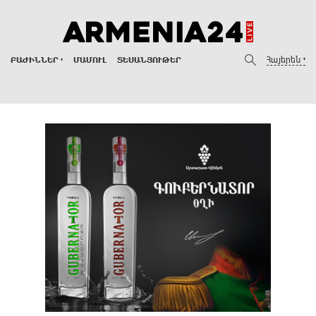
Հայերեն
ԲԱԺԻՆՆԵՐ
ՄԱՄՈՒԼ
ՏԵՍԱՆՅՈՒԹԵՐ