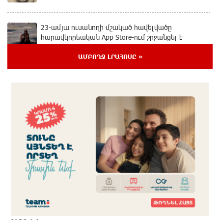
23-ամյա ուսանողի մշակած հավելվածը
հարավկորեական App Store-ում շրջանցել է
նույնիսկ Google Maps-ը
12 ժամ առաջ
ԱՄԲՈՂՋ ԼՐԱՀՈՍԸ »
Ռուսաստանի տարածքում ոչնչացվել է
ուկրաինական 360 անօդաչու թռչող սարք
13 ժամ առաջ
Օգոստոսի 10-ին, 11-ին, 12-ին, 13-ին, 14-ին, 17-ին,
18-ին և 20-ին հարյուրավոր հասցեներում լույս չի
լինելու
13 ժամ առաջ
Ողբերգական դեպք՝ Երևանում․ Կիևյան կամրջի
տակ հայտնաբերվել է տղամարդու մարմին
13 ժամ առաջ