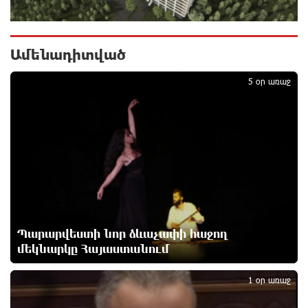
«Ինտեր»-ը հաղթեց «Յուվենտուս»-ին
15 ժամ առաջ
Ամենադիտված
1
Քրեական վարույթի շրջանակում անձի անձնական
5 օր առաջ
և ընտանեկան կյանքին առնչվող տվյալների
անհարկի հրապարակումն անթույլատրելի է. ՄԻՊ
15 ժամ առաջ
Զելենսկին ու Վուչիչը քննարկել են
համագործակցությունն ընդլայնելու
հնարավորությունները
15 ժամ առաջ
Պարարվեստի նոր ձևաչափի հաջող
Հրդեհի ահազանգ Սայաթ-Նովա պողոտայում.
մեկնարկը Հայաստանում
2
շենքից տարհանվել է 5 բնակիչ
16 ժամ առաջ
1 օր առաջ