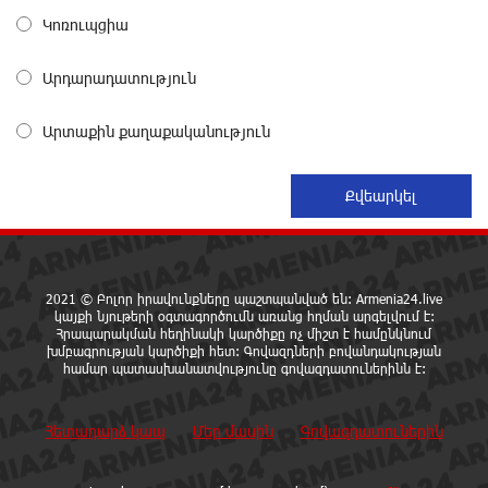
զգուշացնում է հյուրանոցների ամրագրման հետ
Կոռուպցիա
կապված զեղծարարությունների մասին
19 ժամ առաջ
Արդարադատություն
Մհեր Անանյանն ընդգրկվել է Յունիբանկի
Արտաքին քաղաքականություն
Վարչության կազմում
20 ժամ առաջ
«Սմայլ Սվիթ»-ի զարգացման ճանապարհը
Կոնվերս Բանկի գործընկերությամբ
20 ժամ առաջ
2021 © Բոլոր իրավունքները պաշտպանված են: Armenia24.live
կայքի նյութերի օգտագործումն առանց հղման արգելվում է:
Ինչպես է ՔՊ-ն «հարգում» ժողովրդի քվեն.
Հրապարակման հեղինակի կարծիքը ոչ միշտ է համընկնում
խմբագրության կարծիքի հետ: Գովազդների բովանդակության
Մարիաննա Ղահրամանյան
համար պատասխանատվությունը գովազդատուներինն է:
21 ժամ առաջ
Հետադարձ կապ
Մեր մասին
Գովազդատուներին
Ընդդիմությունը պետք է օր առաջ համախմբվի այս
ծանր իրավիճակից դուրս գալու համար. Արմեն
Մանվելյան