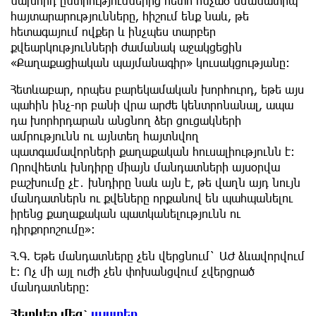
նախորդ ընտրություններից հետո հնչած նմանատիպ
հայտարարությունները, հիշում ենք նաև, թե
հետագայում ովքեր և ինչպես տարբեր
քվեարկությունների ժամանակ աջակցեցին
«Քաղաքացիական պայմանագիր» կուսակցությանը։
Հետևաբար, որպես բարեկամական խորհուրդ, եթե այս
պահին ինչ-որ բանի վրա արժե կենտրոնանալ, ապա
դա խորհրդարան անցնող ձեր ցուցակների
ամրությունն ու այնտեղ հայտնվող
պատգամավորների քաղաքական հուսալիությունն է։
Որովհետև խնդիրը միայն մանդատների այսօրվա
բաշխումը չէ․ խնդիրը նաև այն է, թե վաղն այդ նույն
մանդատներն ու քվեները որքանով են պահպանելու
իրենց քաղաքական պատկանելությունն ու
դիրքորոշումը»։
Հ.Գ. Եթե մանդատները չեն վերցնում` ԱԺ ձևավորվում
է: Ոչ մի այլ ուժի չեն փոխանցվում չվերցրած
մանդատները:
Հետևեք
մեզ՝
այստեղ