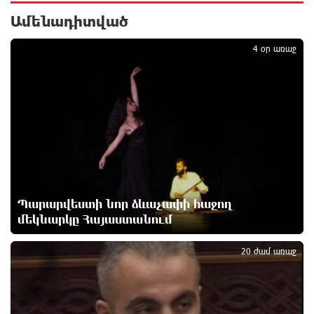
է գործարարը
3 ժամ առաջ
Ամենադիտված
1
4 օր առաջ
Ավետիք Չալաբյանն օրինակելի հայ է և չի
վախենում իշխանությունների
ապօրինություններից. Լարիսա Ալավերդյան
3 ժամ առաջ
Մեր ուժը մեր աշխատակիցներն են. ԶՊՄԿ
4 ժամ առաջ
Պարարվեստի նոր ձևաչափի հաջող
«Պատմական հիշողությունը չի կարելի
մեկնարկը Հայաստանում
2
քաղաքականություն դարձնել». Կարպիս Փաշոյան
5 ժամ առաջ
20 ժամ առաջ
Երևանի և մարզերի տասնյակ հասցեներում
օգոստոսի 10-ին, 11-ին, 12-ին և 13-ին գազ չի
լինելու