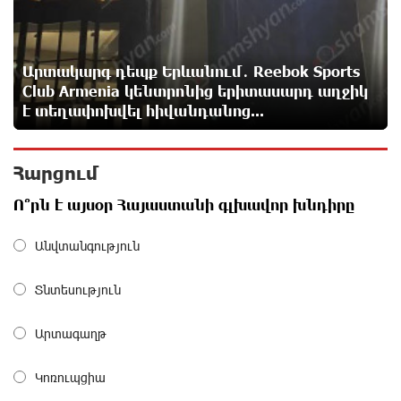
Starlink-ը Ռուսաստանի դեմ հարվшծները
կառավարելու համար
17 ժամ առաջ
Արտակարգ դեպք Երևանում․ Reebok Sports
Club Armenia կենտրոնից երիտասարդ աղջիկ
Երևանում և մարզերում էլեկտրաէներգիայի
է տեղափոխվել հիվանդանոց...
ընդհատումներ կլինեն
17 ժամ առաջ
Հարցում
Ստեփանավանում ռուս կին է փորձել ինքնասպան
Ո՞րն է այսօր Հայաստանի գլխավոր խնդիրը
լինել
17 ժամ առաջ
Անվտանգություն
ԵԱՏՄ֊ն չի ուզում, որ իր միջոցներով զարգանա
Տնտեսություն
Հայաստանի տնտեսությունը ու հետո գնա ԵՄ.
Արշակ Կարապետյան
Արտագաղթ
18 ժամ առաջ
Կոռուպցիա
ԱՄՆ վերաքննիչ դատարանը արգելափակել է