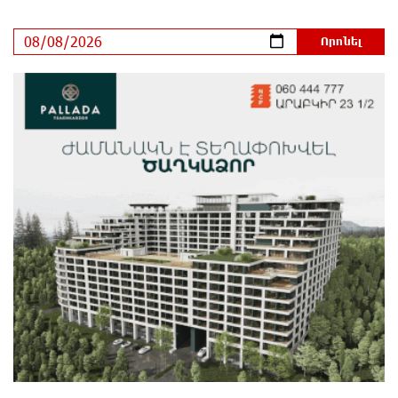
Երկուսը մեկում. Բրիտանացի ֆերմերները
համատեղում են արևային վահանակները
ոչխարների հետ մեկ դաշտում, և դա աշխատում է
մեկ ժամ առաջ
Սաուդյան Արաբիան, Թուրքիան և Պակիստանը
համատեղ պաշտպանության մասին
համաձայնագիր են կնքել. Արտակ Զաքարյան
2 ժամ առաջ
Սլովակիայի նախկին ղեկավարները պահանջում
են, որ Նիկոլ Փաշինյանը դադարեցնի Հայ
Առաքելական Եկեղեցու նկատմամբ քաղաքական
հետապնդումները և ճնշումները
3 ժամ առաջ
Բանկային գաղտնիքի ապօրինի արտահոսք,
մերժված վարույթներ և լռող բանկեր. ահազանգում