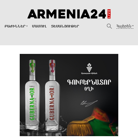
Հայերեն
ԲԱԺԻՆՆԵՐ
ՄԱՄՈՒԼ
ՏԵՍԱՆՅՈՒԹԵՐ