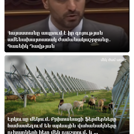
14 ժամ առաջ
Հայ ուշուիստները 37 մեդալ են նվաճել
միջազգային մրցաշարում
Հայաստանը ապրում է իր գոյության
14 ժամ առաջ
ամենախայտառակ ժամանակաշրջանը․
Գառնիկ Դավթյան
3
ԱՄՆ Սենատը մեծամասնությամբ ընդունել է
Ռուսաստանի և Իրանի դեմ պատժամիջոցների
մեկ ժամ առաջ
ընդլայնման օրինագիծը
14 ժամ առաջ
Երգչուհի Բեյոնսեն ​​4 դատական հայց է
ներկայացրել Թուրքիայում
15 ժամ առաջ
Երևանյան լճում իրականացվել են մաքրման
Երկուսը մեկում. Բրիտանացի ֆերմերները
աշխատանքներ
համատեղում են արևային վահանակները
15 ժամ առաջ
ոչխարների հետ մեկ դաշտում, և ...