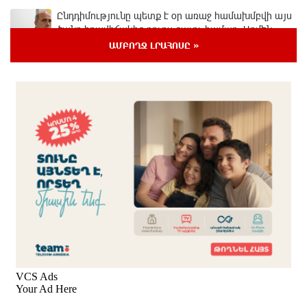
Ընդդիմությունը պետք է օր առաջ համախմբվի այս
ծանր իրավիճակից դուրս գալու համար. Արմեն
Մանվելյան
ԱՄԲՈՂՋ ԼՐԱՀՈՍԸ »
44 րոպե առաջ
Դուք ու ձեր անտաղանդ շոուները ոչ ավելին են,
քան անհաջող ու չստացված դերասանի թատրոն.
Աննա Կոստանյան
29 րոպե առաջ
Միայն հանրային մեծ աջակցության պարագայում
ընդդիմությունը կկարողանա օրակարգ թելադրել.
Արեգ Սավգուլյան
20 րոպե առաջ
«ՀայաՔվեի» տարածքային գրասենյակները
շարունակում են կահավորվել Ավետիք Չալաբյանի
ազատ արձակումը պահանջող պաստառներով
6 րոպե առաջ