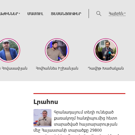
Հայերեն
ԱԺԻՆՆԵՐ
ՄԱՄՈՒԼ
ՏԵՍԱՆՅՈՒԹԵՐ
ն Հովասափյան
Հովհաննես Իշխանյան
Դավիթ Խաժակյան
Լրահոս
Գրանադայում տեղի ունեցած
քառակողմ հանդիպումից հետո
տարածված հայտարարության
մեջ Հայաստանի տարածքը 29800