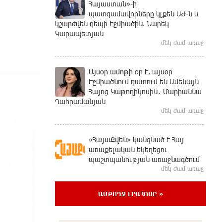
Հայաստան»-ի
պատգամավորները կլքեն ԱԺ-ն և
կշարժվեն դեպի Էջմիածին. Նարեկ
Կարապետյան
մեկ ժամ առաջ
Այսօր ամոթի օր է, այսօր
Էջմիածնում դատում են Ամենայն
Հայոց Կաթողիկոսին․ Մարիաննա
Ղահրամանյան
մեկ ժամ առաջ
«ՀայաՔվեն» կանգնած է Հայ
առաքելական եկեղեցու
պաշտպանության առաջնագծում
մեկ ժամ առաջ
ԱՄԲՈՂՋ ԼՐԱՀՈՍԸ »
«ՀայաՔվե»-ն խստորեն
դատապարտում է Գարեգին Բ-ի և
եպիսկոպոսների նկատմամբ