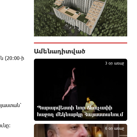
9 ժամ առաջ
Օգոստոսի 7-ին
ժամանակավորապես
կդադարեցվի մի շարք հասցեների
էլեկտրամատակարարում
10 ժամ առաջ
Ամենադիտված
1
 (20:00-ի
3 օր առաջ
Վինիսիուսը նոր պայմանագիր է
կնքել «Ռեալի» հետ․
պաշտոնական
10 ժամ առաջ
Սպասվում է քամու ուժգնացում,
այաստան՝
ամպրոպ․ եղանակը՝ օգոստոսի 7-
Պարարվեստի նոր ձևաչափի
ից 11-ին
հաջող մեկնարկը Հայաստանում
2
10 ժամ առաջ
ւնը։
6 օր առաջ
Խոշոր հրդեհ՝ Երևանի Սիլիկյան