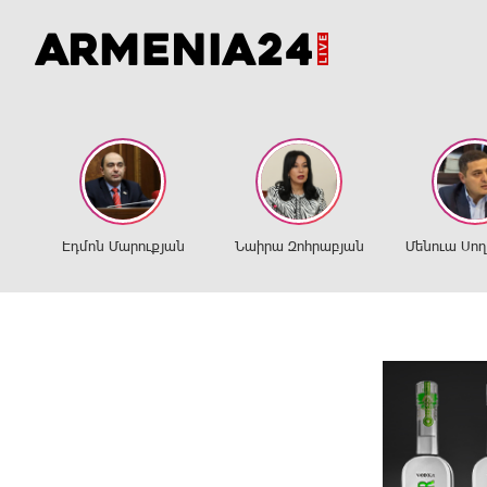
Էդմոն Մարուքյան
Նաիրա Զոհրաբյան
Մենուա Սո