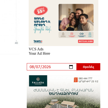
քրեական հետապնդումը
44 րոպե առաջ
Այսօր «Համահայկական ճակատ»
կուսակցության ղեկավար, ՀՀ
Զինված ուժերի պահեստազորի
փոխգնդապետ, հետախուզական զորքերի
սպա Արսեն Վարդանյանի ծննդյան
տարեդարձն է
26 րոպե առաջ
Օգոստոսի 7-ին, 10-ին, 11-ին, 12-
ին և 13-ին գազ չի լինելու․
հասցեներ
9 ժամ առաջ
Հնդկաստանի հյուսիս-արևելքում
տեղի ունեցած ջրհեղեղների
հետևանքով զոհերի թիվը հասել է
97-ի