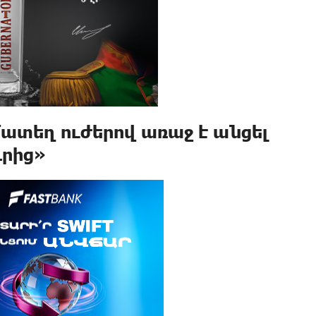
ամատեղ ուժերով առաջ է անցել
րից»