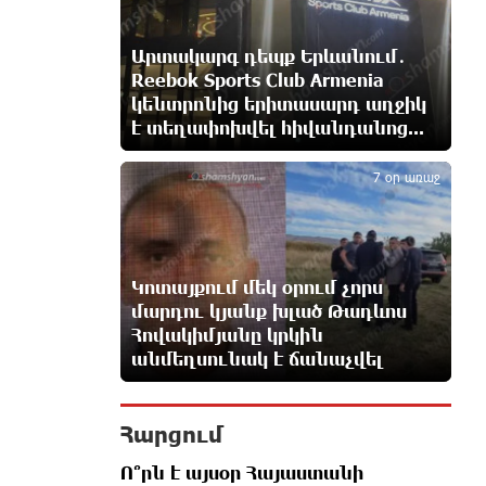
Արտակարգ դեպք Երևանում․
8-ամյա Մոնթե Մուրադյանն ու
Reebok Sports Club Armenia
Սյունե Քոսակյանը հաղթահարել
են Արարատի գագաթը
կենտրոնից երիտասարդ աղջիկ
12 ժամ առաջ
է տեղափոխվել հիվանդանոց...
5
7 օր առաջ
Վթար Լոռու մարզում․
փրկարարները վարորդին դուրս
են բերել արգելափակումից
12 ժամ առաջ
Կոտայքում մեկ օրում չորս
մարդու կյանք խլած Թադևոս
Երևանում երթուղիների
փոփոխություն կլինի
Հովակիմյանը կրկին
13 ժամ առաջ
անմեղսունակ է ճանաչվել
Օգոստոսի 7-ին՝ Գարեգին Բ
Հարցում
Ամենայն Հայոց Կաթողիկոսի
դատական նիստը
Ո՞րն է այսօր Հայաստանի
13 ժամ առաջ