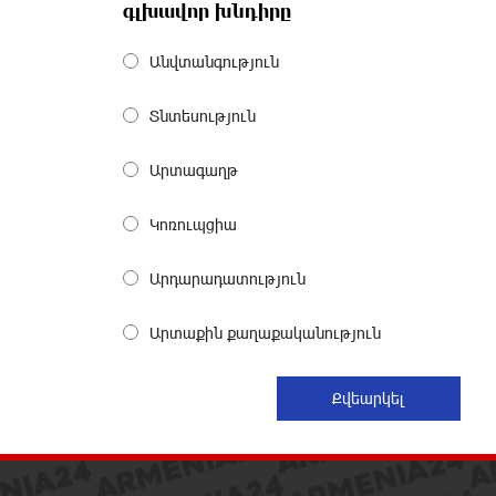
գլխավոր խնդիրը
Անվտանգություն
ՆԳՆ-ն՝ աղբակույտի տակ մնացած
քաղաքացու մահվան մասին
13 ժամ առաջ
Տնտեսություն
Արտագաղթ
«Համահայկական ճակատ»
շարժումը զորակցություն է
հայտնում Ամենայն Հայոց
Կոռուպցիա
Կաթողիկոսին
13 ժամ առաջ
Արդարադատություն
Ավտովթար՝ Կոտայքի մարզում.
Արտաքին քաղաքականություն
Զովունի-Եղվարդ ճանապարհին
բախվել են «Alfa Romeo»-ն
և «Opel»-ը. կա վիրավոր
14 ժամ առաջ
Արժևորվում է Շիրակի երգիծական