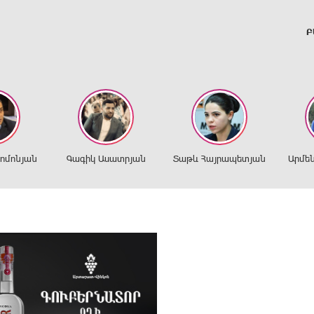
Բ
ղոմոնյան
Գագիկ Ասատրյան
Տաթև Հայրապետյան
Արմե