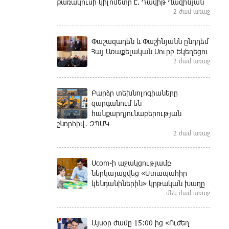
քառակուսի կիլոմետր է. Դավիթ Ղազինյան
2 ժամ առաջ
Փաշազադեն և Փաշինյանն ընդդեմ
Հայ Առաքելական Սուրբ Եկեղեցու
2 ժամ առաջ
Բարձր տեխնոլոգիաները
զարգանում են
հանքարդյունաբերության
շնորհիվ․ ԶՊՄԿ
2 ժամ առաջ
Ucom-ի աջակցությամբ
ներկայացվեց «Մտապահիր
կենդանիներին» կրթական խաղը
մեկ ժամ առաջ
Այսօր ժամը 15:00 ից «Ուժեղ