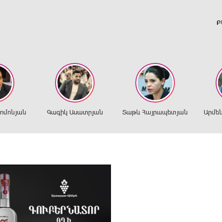
Բ
ղոմոնյան
Գագիկ Ասատրյան
Տաթև Հայրապետյան
Արմե