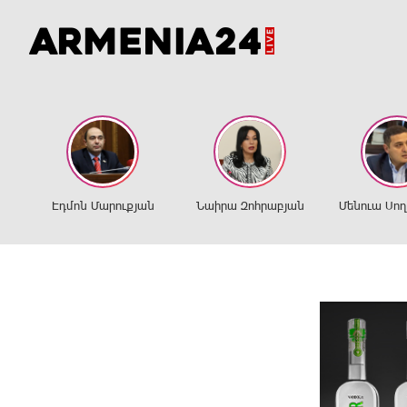
Էդմոն Մարուքյան
Նաիրա Զոհրաբյան
Մենուա Սո