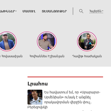
Հայերեն
ԱԺԻՆՆԵՐ
ՄԱՄՈՒԼ
ՏԵՍԱՆՅՈՒԹԵՐ
ն Հովասափյան
Հովհաննես Իշխանյան
Դավիթ Խաժակյան
Լրահոս
Ես հավատում եմ, որ «Արարարտ-
Արմենիան» ունակ է անցնել
որակավորման վերջին փուլ.
Բերեզովսկի