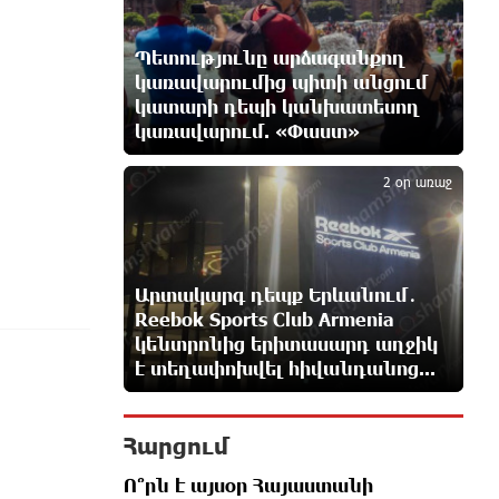
Ռուսական ԱԹՍ-ներ արտադրող
ընկերության ղեկավարի դեմ
Պետությունը արձագանքող
մահափորձ է կատարվել
կառավարումից պիտի անցում
4 ժամ առաջ
կատարի դեպի կանխատեսող
կառավարում. «Փաստ»
5
4 մեդալ՝ մաթեմատիկական
միջազգային ուսանողական
2 օր առաջ
օլիմպիադայում
5 ժամ առաջ
Հայրենիքի զգացողությունը հողի
Արտակարգ դեպք Երևանում․
նկատմամբ պետք է լինի ոչ թե
Reebok Sports Club Armenia
թշնամության, այլ
կենտրոնից երիտասարդ աղջիկ
բարեկամության հիմքը. Էդգար Ղազարյան
է տեղափոխվել հիվանդանոց...
5 ժամ առաջ
Հարցում
Պեղումներ և նոր բացահայտում
Հին Խնձորեսկում
Ո՞րն է այսօր Հայաստանի
5 ժամ առաջ