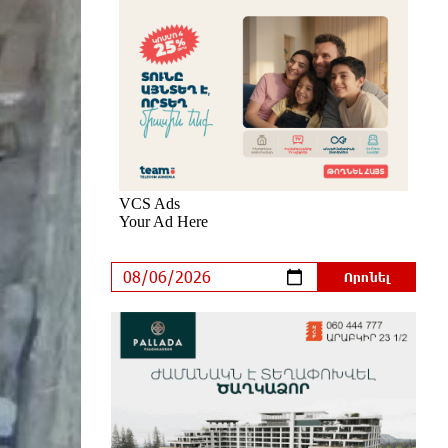
2 ժամ առաջ
Այսօր մենք ունենք մի իրավիճակ,
երբ որ բանտերը լիքն են
քաղբանտարկյալներով, նորերին
բերելու համար, քանի որ տեղ չկա,
հերթափոխով հներին ուղարկում են տնային
կալանքի․ Անահիտ Ադամյան
2 ժամ առաջ
Կարենիսի Առաքելոց վանք, 5-րդ
դար. պաշտպանենք մեր
եկեղեցին․ Մենուա Սողոմոնյան
2 ժամ առաջ
Իրանն ու Օմանը համաձայնեցրել
են Հորմուզի նեղուցով նոր
երթուղու կոորդինատները
2 ժամ առաջ