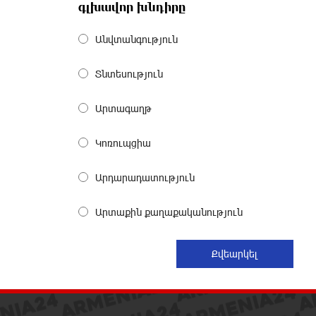
գլխավոր խնդիրը
Սալահը կարիերան կշարունակի
Անվտանգություն
Թուրքիայում
5 ժամ առաջ
Տնտեսություն
Մեքենաներից գողություններ և
Արտագաղթ
շորթում Երևանում. բացահայտվել
է «Տեսլայով» հանցավոր խումբը
Կոռուպցիա
6 ժամ առաջ
Արդարադատություն
Նոր հաղորդագրություն՝
Wildberries-ից․ ի՞նչ են ասում
Արտաքին քաղաքականություն
ընկերությունից
6 ժամ առաջ
Ծովագյուղում ապօրինի պահվող
գայլերը հանձնվել են
մասնագետների խնամքին.
Քաղաքացու նկատմամբ նշանակվել է