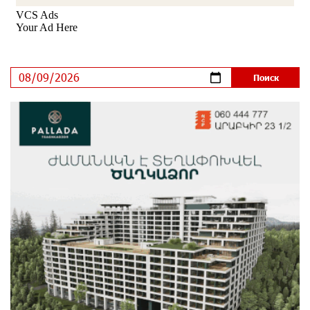
«Бесплатные бонусы в играх»: IDBank
предупреждает о кибератаках на школьников
8 дней назад
ЕАЭС со временем будет расширяться. Когда-нибудь
это поймёт и рядовой армянин, но будет уже поздно
9 дней назад
Если Израиль использует тему Геноцида армян
против Эрдогана, то что для него значит сам
Геноцид?
9 дней назад
ВТБ (Армения): вклад «Стабильный» — до 10%
годовых и оформление в мобильном приложении
9 дней назад