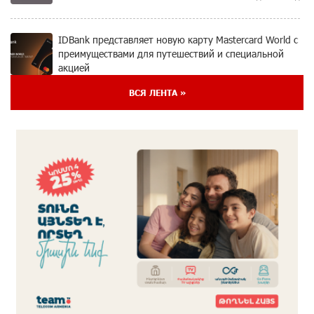
IDBank представляет новую карту Mastercard World с
преимуществами для путешествий и специальной
акцией
3 дней назад
ВСЯ ЛЕНТА »
Ucom и FPWC обеспечат круглосуточный
мониторинг дикой природы в Гнишике с помощью
солнечной энергии
3 дней назад
Idram и IDBank - рядом со стартапами на Seaside
Startup Summit
5 дней назад
В мобильном приложении Юнибанка теперь можно
зарегистрироваться также с помощью imID
6 дней назад