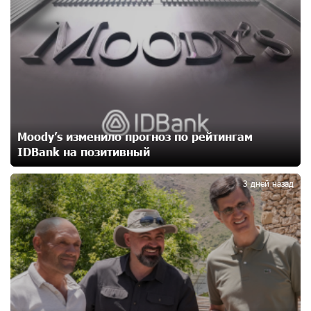
2
12 дней назад
Бывший премьер-министр Словакии обратился к
президенту страны с просьбой содействовать
освобождению армянских заключенных,
осужденных в Азербайджане
14 дней назад
Moody’s изменило прогноз по рейтингам
Против кого вооружается Азербайджан? Аршак
IDBank на позитивный
3
Карапетян
17 дней назад
3 дней назад
При поддержке Ucom в спортивной школе Вайка
установлена солнечная электростанция мощностью
15 кВт
17 дней назад
Новые финансовые навыки на «Давидбекских