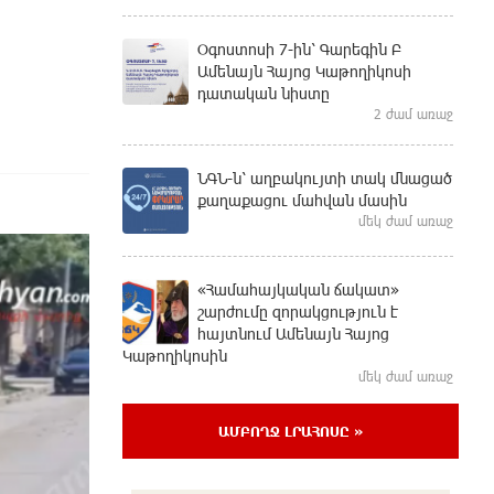
Օգոստոսի 7-ին՝ Գարեգին Բ
Ամենայն Հայոց Կաթողիկոսի
դատական նիստը
2 ժամ առաջ
ՆԳՆ-ն՝ աղբակույտի տակ մնացած
քաղաքացու մահվան մասին
մեկ ժամ առաջ
«Համահայկական ճակատ»
շարժումը զորակցություն է
հայտնում Ամենայն Հայոց
Կաթողիկոսին
մեկ ժամ առաջ
ԱՄԲՈՂՋ ԼՐԱՀՈՍԸ »
Ավտովթար՝ Կոտայքի մարզում.
Զովունի-Եղվարդ ճանապարհին
բախվել են «Alfa Romeo»-ն