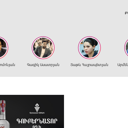
Բ
ղոմոնյան
Գագիկ Ասատրյան
Տաթև Հայրապետյան
Արմե