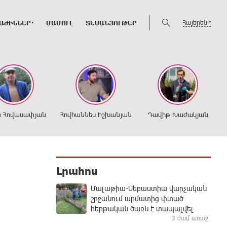
Հայերեն
ԱԺԻՆՆԵՐ
ՄԱՄՈՒԼ
ՏԵՍԱՆՅՈՒԹԵՐ
ն Հովասափյան
Հովհաննես Իշխանյան
Դավիթ Խաժակյան
Լրահոս
Մալաթիա-Սեբաստիա վարչական
շրջանում արմատից փտած
հերթական ծառն է տապալվել
3 ժամ առաջ