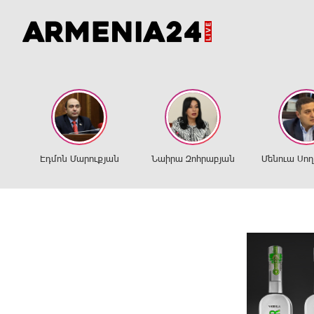
Էդմոն Մարուքյան
Նաիրա Զոհրաբյան
Մենուա Սո