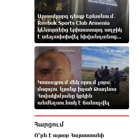
Ռուսաստանի հետ խնդիրները
Արտակարգ դեպք Երևանում․
պետք է լուծել դիվանագիտական
Reebok Sports Club Armenia
ճանապարհով․ Նարեկ
կենտրոնից երիտասարդ աղջիկ
Կարապետյան
է տեղափոխվել հիվանդանոց...
3 ժամ առաջ
5
6 օր առաջ
Վաղը մենք ԱԺ չենք գալու. Նարեկ
Կարապետյան
3 ժամ առաջ
Կոտայքում մեկ օրում չորս
ՈւՂԻՂ. Նարեկ Կարապետյանը
մարդու կյանք խլած Թադևոս
հանդես է գալիս
Հովակիմյանը կրկին
հայտարարությամբ
անմեղսունակ է ճանաչվել
3 ժամ առաջ
Հարցում
Moody’s-ը IDBank-ի վարկանիշային
հեռանկարը փոխել է դրականի
Ո՞րն է այսօր Հայաստանի
3 ժամ առաջ