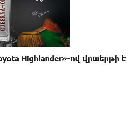
yota Highlander»-ով վրшերթի է