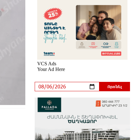
և «Opel»-ը. կա վիրավոր
մեկ ժամ առաջ
Արժևորվում է Շիրակի երգիծական
բանահյուսությունը
43 րոպե առաջ
Վրաստանում պետական ​​
պաշտոնյային կաշառելու փորձի
համար քաղաքացի է ձերբակալվել
18 րոպե առաջ
ՌԴ-ն պատրաստ է շարունակել
Հայաստանի երկաթուղիների
կոնցեսիոն կառավարումը.
Օվերչուկ
վայրկյաններ առաջ
Հայաստանի բնակչության թիվը