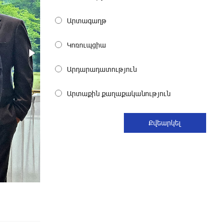
До 25% idcoin-ов при покупке
Արտագաղթ
авиабилетов Flyone: Idram&IDBank
21 дней назад
Կոռուպցիա
Ucom и Microsoft Innovation Center
Արդարադատություն
помогают школьникам развивать
навыки кибербезопасности
Արտաքին քաղաքականություն
21 дней назад
При поддержке Ucom в Шенаване
установлена солнечная станция
мощностью 10 кВт
22 дней назад
Юнибанк разыграет поездку в
Италию среди новых держателей
карт Mastercard World «Travel»
24 дней назад