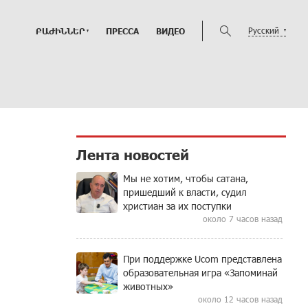
Русский
ԲԱԺԻՆՆԵՐ
ПРЕССА
ВИДЕО
Лента новостей
Мы не хотим, чтобы сатана,
пришедший к власти, судил
христиан за их поступки
около 7 часов назад
При поддержке Ucom представлена
образовательная игра «Запоминай
животных»
около 12 часов назад