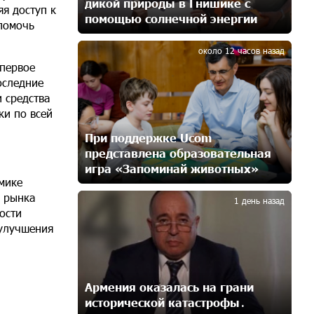
дикой природы в Гнишике с
10 дней назад
я доступ к
помощью солнечной энергии
3
помочь
Никогда Нагорный Карабах не был
около 12 часов назад
в составе независимого
 первое
Азербайджана. Аршак Карапетян
оследние
11 дней назад
 средства
ки по всей
Бывший премьер-министр
При поддержке Ucom
Словакии обратился к президенту
представлена образовательная
страны с просьбой содействовать
игра «Запоминай животных»
освобождению армянских заключенных,
4
мике
осужденных в Азербайджане
я рынка
13 дней назад
1 день назад
ости
 улучшения
Против кого вооружается
Азербайджан? Аршак Карапетян
15 дней назад
Армения оказалась на грани
исторической катастрофы․
При поддержке Ucom в спортивной