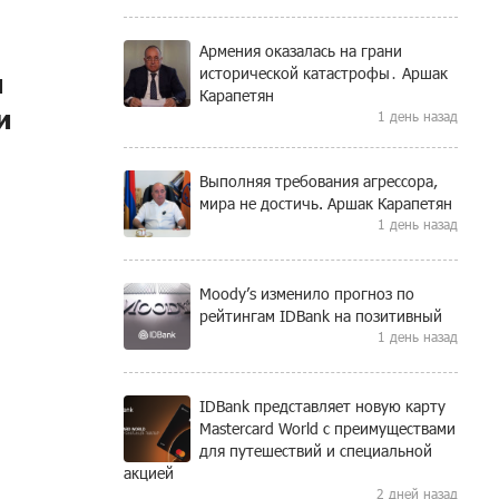
Армения оказалась на грани
исторической катастрофы․ Аршак
я
Карапетян
и
1 день назад
Выполняя требования агрессора,
мира не достичь. Аршак Карапетян
1 день назад
Moody’s изменило прогноз по
рейтингам IDBank на позитивный
1 день назад
IDBank представляет новую карту
Mastercard World с преимуществами
для путешествий и специальной
акцией
2 дней назад