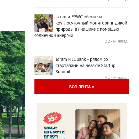
Ucom и FPWC обеспечат
круглосуточный мониторинг дикой
природы в Гнишике с помощью
солнечной энергии
2 дней назад
Idram и IDBank - рядом со
стартапами на Seaside Startup
Summit
4 дней назад
ВСЯ ЛЕНТА »
В мобильном приложении
Юнибанка теперь можно
зарегистрироваться также с
помощью imID
5 дней назад
«Бесплатные бонусы в играх»: