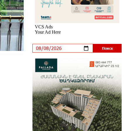
IDBank предупреждает о
кибератаках на школьников
7 дней назад
ЕАЭС со временем будет
расширяться. Когда-нибудь это
поймёт и рядовой армянин, но
будет уже поздно
7 дней назад
Если Израиль использует тему
Геноцида армян против Эрдогана,
то что для него значит сам
Геноцид?
8 дней назад
ВТБ (Армения): вклад
«Стабильный» — до 10% годовых
и оформление в мобильном
приложении