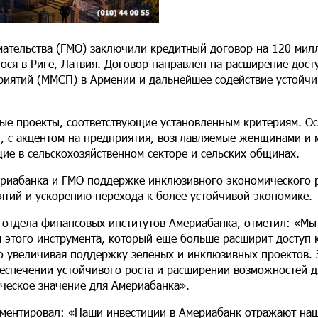
мательства (FMO) заключили кредитный договор на 120 мил
ося в Риге, Латвия. Договор направлен на расширение дост
риятий (ММСП) в Армении и дальнейшее содействие устойч
ные проекты, соответствующие установленным критериям. О
, с акцентом на предприятия, возглавляемые женщинами и
ие в сельскохозяйственном секторе и сельских общинах.
риабанка и FMO поддержке инклюзивного экономического р
тий и ускорению перехода к более устойчивой экономике.
 отдела финансовых институтов Америабанка, отметил: «Мы
м этого инструмента, который еще больше расширит доступ 
 увеличивая поддержку зеленых и инклюзивных проектов. 
еспечении устойчивого роста и расширении возможностей д
ическое значение для Америабанка».
ментировал: «Наши инвестиции в Америабанк отражают на