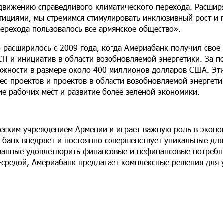
вижению справедливого климатического перехода. Расширя
ициями, мы стремимся стимулировать инклюзивный рост и 
ерехода пользовалось все армянское общество».
расширилось с 2009 года, когда Америабанк получил свое
П и инициатив в области возобновляемой энергетики. За п
ожности в размере около 400 миллионов долларов США. Эти
с-проектов и проектов в области возобновляемой энергети
е рабочих мест и развитие более зеленой экономики.
еским учреждением Армении и играет важную роль в эконо
 банк внедряет и постоянно совершенствует уникальные дл
ванные удовлетворить финансовые и нефинансовые потребн
-средой, Америабанк предлагает комплексные решения для