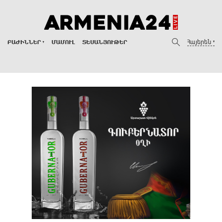
Հայերեն
ԲԱԺԻՆՆԵՐ
ՄԱՄՈՒԼ
ՏԵՍԱՆՅՈՒԹԵՐ