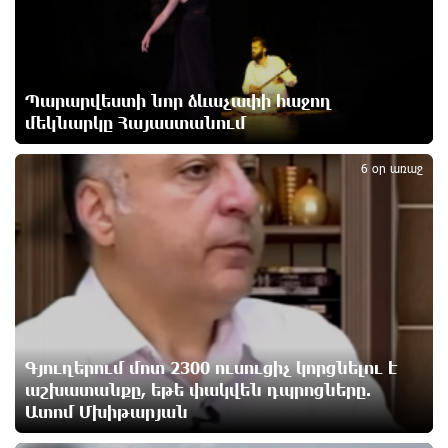
Հայաստանի հավաքականի նախկին մարզիչը
կգլխավորի Ղազախստանի հավաքականը
31 րոպե առաջ
Պարարվեստի նոր ձևաչափի հաջող
ԱԱԾ-ն զեկույց է ներկայացրել
մեկնարկը Հայաստանում
2
մեկ ժամ առաջ
6 օր առաջ
Թրամփը ասել է, որ հանրապետականները կարող
են պարտվել Կոնգրեսի միջանկյալ
ընտրություններում
մեկ ժամ առաջ
«ՀայաՔվեի» անդամները ևս Վաղարշապատի
դատարանի բակում են` հաջակցություն Հայ
Գյուղերում մոտ 2300 ուսուցիչ կորցնելու է
առաքելական եկեղեցու և նրա Հովվապետի
աշխատանքը, եթե փակվեն դպրոցները.
մեկ ժամ առաջ
Ատոմ Մխիթարյան