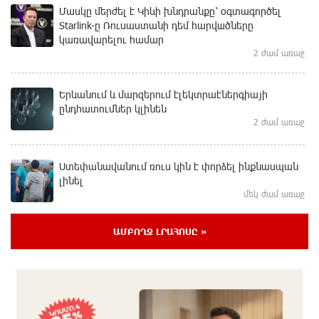
Մասկը մերժել է Կիևի խնդրանքը՝ օգտագործել
Starlink-ը Ռուսաստանի դեմ հարվшծները
կառավարելու համար
2 ժամ առաջ
Երևանում և մարզերում էլեկտրաէներգիայի
ընդհատումներ կլինեն
2 ժամ առաջ
Ստեփանավանում ռուս կին է փորձել ինքնասպան
լինել
մեկ ժամ առաջ
ԱՄԲՈՂՋ ԼՐԱՀՈՍԸ »
ԵԱՏՄ֊ն չի ուզում, որ իր միջոցներով զարգանա
Հայաստանի տնտեսությունը ու հետո գնա ԵՄ.
Արշակ Կարապետյան
մեկ ժամ առաջ