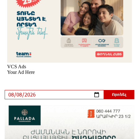
ԱՄՆ վերաքննիչ դատարանը արգելափակել է
Թրամփի 400 միլիոն դոլար արժողությամբ
Սպիտակ տան պարահանդեսային դահլիճի
նախագիծը
մեկ ժամ առաջ
Կաթողիկոսի նկատմամբ իրականացվող
բռնադատավարությունը միահեծան իշխանության
հետևանք է. Հանրային Դաշինք
մեկ ժամ առաջ
Մեր երկրում իշխանության և ընդդիմության
անվերջանալի պայքարում տուժում է միայն ու
միայն ՀՀ քաղաքացին. Աննա Կոստանյան
մեկ ժամ առաջ
Փրկարարները հայտանաբերել են մոլորված
զբոսաշրջիկներին
43 րոպե առաջ