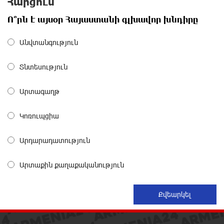
Հարցում
Վեհափառի հանդեպ տիտանական ապօրինություն
Ո՞րն է այսօր Հայաստանի գլխավոր խնդիրը
կա, անասելի ցավ եմ զգում. Վարդևանյան
3 ժամ առաջ
Անվտանգություն
Տնտեսություն
Արժանապատիվ դատավորը ինքնաբացարկ
հայտնեց և հրաժարվեց քննել գործն ու դատել
կաթողիկոսին. Մարիաննա Ղահրամանյան
Արտագաղթ
3 ժամ առաջ
Կոռուպցիա
Նարեկ Կարապետյանը` Կաթողիկոսին հեռացնել
փորձելու մասին
Արդարադատություն
3 ժամ առաջ
Արտաքին քաղաքականություն
«ՀայաՔվեն» կանգնած է Հայ առաքելական
եկեղեցու պաշտպանության առաջնագծում. մաս 3
3 ժամ առաջ