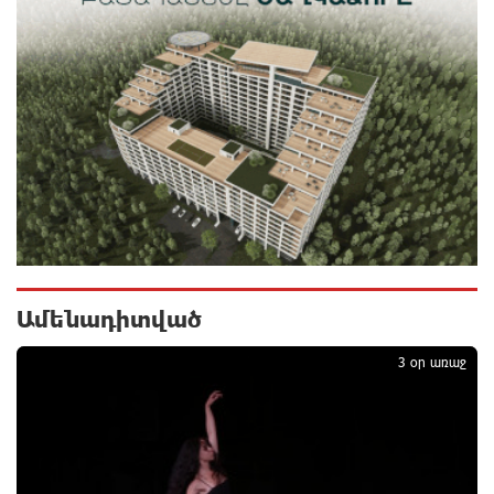
ԼՀԿ-ն պահանջում է դադարեցնել Գարեգին Բ-ի և
եպիսկոպոսների դեմ քրեական հետապնդումը
34 րոպե առաջ
Սարյան փողոցի բնակարաններից մեկում
պայթյունի հետևանքով 55-ամյա տղամարդը
այրվածքներով տեղափոխվել է
«Այրվածքաբանության ազգային կենտրոն»
24 րոպե առաջ
Սլովակիայի արևելքում արտակարգ դրություն է
հայտարարվել շոգի ալիքների պատճառով
Ամենադիտված
1
5 րոպե առաջ
3 օր առաջ
Երթևեկության կազմակերպման փոփոխություն
տեղի կունենա
13 րոպե առաջ