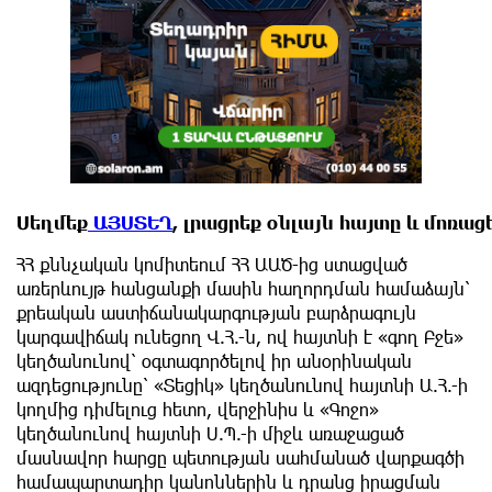
Սեղմեք
ԱՅՍՏԵՂ
, լրացրեք օնլայն հայտը և մոռա
ՀՀ քննչական կոմիտեում ՀՀ ԱԱԾ-ից ստացված
առերևույթ հանցանքի մասին հաղորդման համաձայն՝
քրեական աստիճանակարգության բարձրագույն
կարգավիճակ ունեցող Վ.Հ.-ն, ով հայտնի է «գող Բջե»
կեղծանունով՝ օգտագործելով իր անօրինական
ազդեցությունը՝ «Տեցիկ» կեղծանունով հայտնի Ա.Հ.-ի
կողմից դիմելուց հետո, վերջինիս և «Գոջո»
կեղծանունով հայտնի Ս.Պ.-ի միջև առաջացած
մասնավոր հարցը պետության սահմանած վարքագծի
համապարտադիր կանոններին և դրանց իրացման