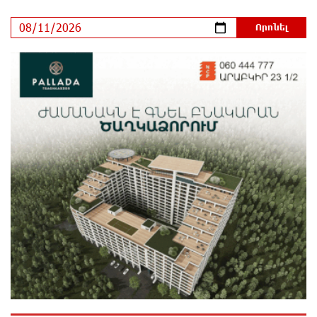
Նավթի գները աճել են
մեկ ժամ առաջ
Ադրբեջանում երկրաշարժ է գրանցվել
30 րոպե առաջ
Անձրև, ամպրոպ, քամու ուժգնացում. ինչ եղանակ է
սպասվում առաջիկա օրերին
11 րոպե առաջ
Քիշնևը և Կիևն աննախադեպ առաջընթաց են
գրանցել եվրաինտեգրման գործում. Ուկրաինայի
դեսպան
8 րոպե առաջ