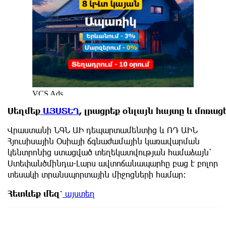
Սեղմեք
ԱՅՍՏԵՂ
, լրացրեք օնլայն հայտը և մոռա
Վրաստանի ՆԳՆ ԱԻ դեպարտամենտից և ՌԴ ԱԻՆ
Հյուսիսային Օսիայի ճգնաժամային կառավարման
կենտրոնից ստացված տեղեկատվության համաձայն՝
Ստեփանծմինդա-Լարս ավտոճանապարհը բաց է բոլոր
տեսակի տրանսպորտային միջոցների համար։
Հետևեք
մեզ՝
այստեղ