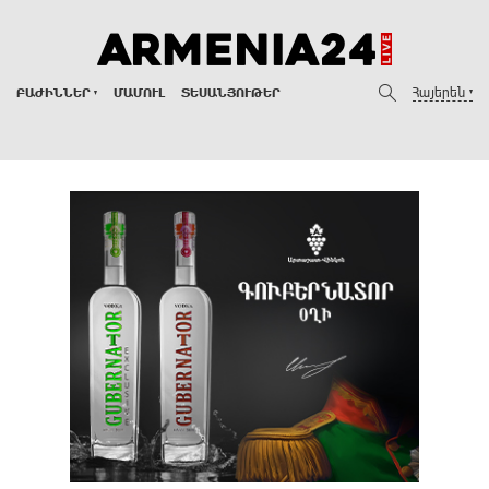
Հայերեն
ԲԱԺԻՆՆԵՐ
ՄԱՄՈՒԼ
ՏԵՍԱՆՅՈՒԹԵՐ