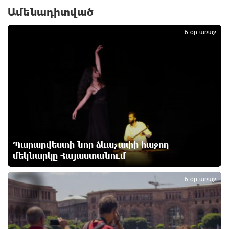
Ամենադիտված
1
Հայաստանը և արցախյան մշակութային
ժառանգությունը կներկայացվեն Վիեննայի
6 օր առաջ
միջազգային փառատոնում
25 րոպե առաջ
Երևանում կասեցվել է «Բամբու» բար-ռեստորանի
արտադրական գործունեությունը՝
սանիտարահիգիենիկ նորմերի խախտումների
պատճառով
44 րոպե առաջ
Պարարվեստի նոր ձևաչափի հաջող
Ինչ աջակցություն է նախատեսված երեխա
մեկնարկը Հայաստանում
ունեցող ընտանիքներին
2
մեկ ժամ առաջ
6 օր առաջ
«Արարատ-Արմենիան» նոր դարպասապահ ունի
2 ժամ առաջ