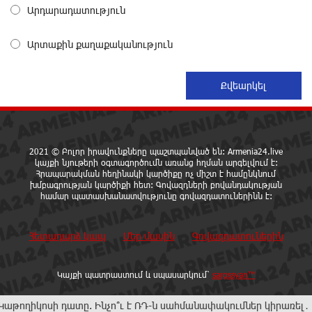
6 ժամ առաջ
Արդարադատություն
Արտաքին քաղաքականություն
Արամ Վարդևանյանը ընտրվեց Ազգային ժողովի
նախագահի տեղակալ
7 ժամ առաջ
ՀՀ ԱԺ «Ուժեղ Հայաստան» խմբացության ղեկավար
Նարեկ Կարապետյանի խոսքը Ազգային ժողովի
նախագահի տեղակալի թեկնածու Արամ
2021 © Բոլոր իրավունքները պաշտպանված են: Armenia24.live
Վարդևանյանի մասին
կայքի նյութերի օգտագործումն առանց հղման արգելվում է:
Հրապարակման հեղինակի կարծիքը ոչ միշտ է համընկնում
8 ժամ առաջ
խմբագրության կարծիքի հետ: Գովազդների բովանդակության
համար պատասխանատվությունը գովազդատուներինն է:
Ucom-ն ընդլայնում է միջազգային ռոումինգի
հնարավորությունները
Հետադարձ կապ
Մեր մասին
Գովազդատուներին
8 ժամ առաջ
Կայքի պատրաստում և սպասարկում՝
sargssyan™
Քաջարանցի ուսանողները՝ ծնողների
աշխատավայրում. տեսանյութ
ի դատը. Ինչո՞ւ է ՌԴ-ն սահմանափակումներ կիրառել․ ԵԱՏՄ կոլ