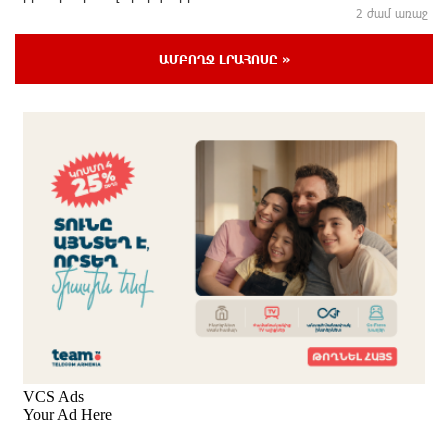
2 ժամ առաջ
ԱՄԲՈՂՋ ԼՐԱՀՈՍԸ »
Մոսկվայում կքննարկեն Եվրասիայի
անվտանգությունն ու հավաքական
անվտանգության ապագան
2 ժամ առաջ
Կոնգոյում էբոլայի հաստատված դեպքերի թիվը
գերազանցել է 4200-ը
մեկ ժամ առաջ
Արթուր Ղարիբյանը 2 գնդակ է ուղարկել «Զենիթի»
դարպասը և ճանաչվել հանդիպման լավագույն
ֆուտբոլիստը
մեկ ժամ առաջ
Ամփոփվեցին Junius-ի արդյունքները․ առջևում նոր
մրցափուլն է
մեկ ժամ առաջ