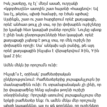
Իսկ շատերը, ոչ էլ՝ մեղմ ասած, ուղղակի
«կգործուղեն» ասողին շատ հայտնի «հասցեով»: Եվ
նա էլ, թերևս, պիտի համարի, որ էժան պրծավ:
Այսինքն, շատ ու շատ հարցերում որևէ քաղաքացի,
որևէ անհատ թույլ չի տա, որ իր փոխարեն ուրիշները
իր կյանքի հետ կապված բաներ որոշեն: Նույնը պետք
է լինի նաև ընտրությունների հետ կապված. որևէ
քաղաքացի չպետք է թույլ տա, որ մեկ ուրիշն իր
փոխարեն որոշի: Սա՝ անկախ այն բանից, թե այդ
որևէ քաղաքացին ինչպես է վերաբերվում X-ին, Y-ին
կամ Z-ին:
Ամեն մեկն իր որոշումն ունի:
Ինչպե՞ս է, օրինակ՝ բաժնետիրական
ընկերությունում: Բաժնետերերից յուրաքանչյուրն իր
մասնաբաժինն ունի: Ու տրամաբանական չի լինի, որ
իր փայաբաժինը հենց այնպես թողնի ուրիշի
տնօրինմանը: Որոշակի առումով յուրաքանչյուրս մեր
երկրի բաժնետեր ենք: Ու ամեն մեկս մեր որոշումը
պիտի կայացնենք, այլ ոչ թե թողնենք, որ ուրիշները