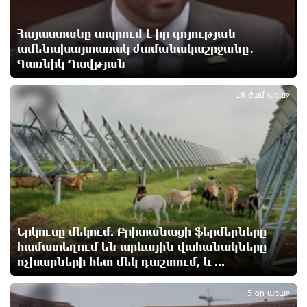
12 ժամ առաջ
Հայաստանը ապրում է իր գոյության
ամենախայտառակ ժամանակաշրջանը․
Սիցիլիայի օդանավակայանը փակվել է Էթնա
Գառնիկ Դավթյան
3
հրաբխի ժայթքման պատճառով
12 ժամ առաջ
18 ժամ առաջ
Հետվճարի փոխարեն՝ արժանապատիվ և ֆիքսված
թոշակ․ ինչու է գործող համակարգը սոցիալական
անարդարության խնդիր ստեղծում. Հրայր
Կամենդատյան
12 ժամ առաջ
Երևանի Կենտրոնում փոշու պարունակությունը
Երկուսը մեկում. Բրիտանացի ֆերմերները
գրեթե ամբողջ շաբաթ գերազանցել է թույլատրելի
սահմանը
համատեղում են արևային վահանակները
12 ժամ առաջ
ոչխարների հետ մեկ դաշտում, և ...
5 օր առաջ
Իրանը պատրաստ է բացել Հորմուզի նեղուցը, եթե