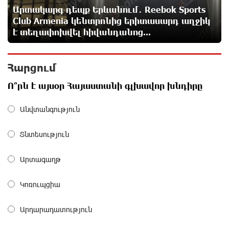
իրավիճակին
Արտակարգ դեպք Երևանում․ Reebok Sports
14 ժամ առաջ
Club Armenia կենտրոնից երիտասարդ աղջիկ
է տեղափոխվել հիվանդանոց...
«Շտապ հաստատեք քարտի տվյալները»․ IDBank-ը
զգուշացնում է հյուրանոցների ամրագրման հետ
Հարցում
կապված զեղծարարությունների մասին
14 ժամ առաջ
Ո՞րն է այսօր Հայաստանի գլխավոր խնդիրը
Մհեր Անանյանն ընդգրկվել է Յունիբանկի
Անվտանգություն
Վարչության կազմում
15 ժամ առաջ
Տնտեսություն
«Սմայլ Սվիթ»-ի զարգացման ճանապարհը
Արտագաղթ
Կոնվերս Բանկի գործընկերությամբ
15 ժամ առաջ
Կոռուպցիա
Արդարադատություն
Ինչպես է ՔՊ-ն «հարգում» ժողովրդի քվեն.
Մարիաննա Ղահրամանյան