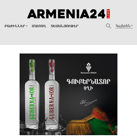
Հայերեն
ԲԱԺԻՆՆԵՐ
ՄԱՄՈՒԼ
ՏԵՍԱՆՅՈՒԹԵՐ