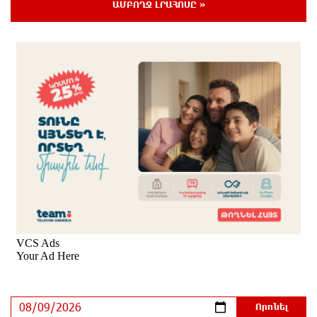
ԱՄԲՈՂՋ ԼՐԱՀՈՍԸ »
Ողբերգական դեպք՝ Երևանում․ Կիևյան կամրջի
տակ հայտնաբերվել է տղամարդու մարմին
8 ժամ առաջ
Ադրբեջանի Սարով գյուղում տանը 18-ամյա աղջկա
դի է հայտնաբերվել
9 ժամ առաջ
Հայհիդրոմետի տնօրենը գրել է
9 ժամ առաջ
Արտակարգ դեպք՝ Երևանում․ կոտրել են «Հույս
բոլոր մարդկանց» հիմնադրամի շենքի
պատուհաններն ու դռները
9 ժամ առաջ