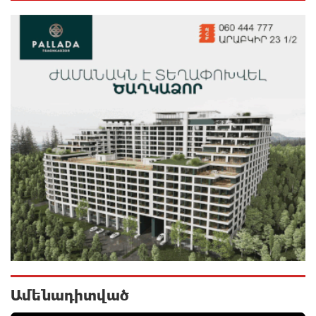
Ալիևն ու Թրամփը հեռախոսազրույց են ունեցել
10 ժամ առաջ
«Ինտեր»-ը հաղթեց «Յուվենտուս»-ին
10 ժամ առաջ
Քրեական վարույթի շրջանակում անձի անձնական
և ընտանեկան կյանքին առնչվող տվյալների
անհարկի հրապարակումն անթույլատրելի է. ՄԻՊ
10 ժամ առաջ
Զելենսկին ու Վուչիչը քննարկել են
համագործակցությունն ընդլայնելու
հնարավորությունները
10 ժամ առաջ
Ամենադիտված