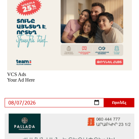
Սլովակիայի արևելքում արտակարգ դրություն է
հայտարարվել շոգի ալիքների պատճառով
2 ժամ առաջ
Երթևեկության կազմակերպման փոփոխություն
տեղի կունենա
2 ժամ առաջ
Հայաստանի հավաքականի նախկին մարզիչը
կգլխավորի Ղազախստանի հավաքականը
2 ժամ առաջ
ԱԱԾ-ն զեկույց է ներկայացրել
մեկ ժամ առաջ
Թրամփը ասել է, որ հանրապետականները կարող
են պարտվել Կոնգրեսի միջանկյալ