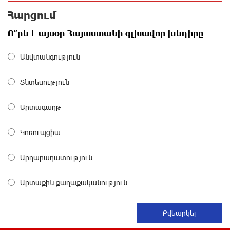
Հարցում
Սիրո, ազատության ու պարտքի մասին. Մենուա
Ո՞րն է այսօր Հայաստանի գլխավոր խնդիրը
Սողոմոնյան
2 ժամ առաջ
Անվտանգություն
Տնտեսություն
Կաթողիկոսի դեմ հարուցվել է ապօրինի քրեական
վարույթ, պատմության մեջ խայտառակ երևույթ է
2 ժամ առաջ
Արտագաղթ
Կոռուպցիա
«Ուժեղ Հայաստան»-ը լքեց ԱԺ դահլիճը՝
Վեհափառի դատավարությանը մասնակցելու
համար
Արդարադատություն
2 ժամ առաջ
Արտաքին քաղաքականություն
Տիկի՜ն Ղազարյան, ցույց տվե՜ք այն էջը, որտեղ
գրված է Ուժեղ Հայաստանի անունը, չեք կարող,
որովհետև նման էջ այդ զեկույցում գոյություն
չունի. Ղահրամանյանը՝ Ղազարյանի հայտարարության