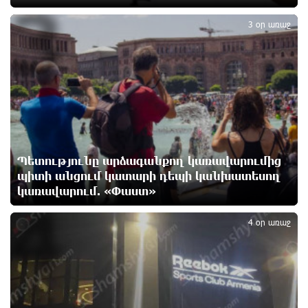
3
գազալցակայաններից մեկի մոտ. կասկածյալը
3 օր առաջ
ձերբակալվել է
13 րոպե առաջ
Դատական նիստից հետո Մայր Տաճարում
Վեհափառ Հայրապետը աղոթք է հնչեցնում
ժողովրդի հետ
4 րոպե առաջ
Պետությունը արձագանքող կառավարումից
Վեհափառի հանդեպ տիտանական ապօրինություն
կա, անասելի ցավ եմ զգում. Վարդևանյան
պիտի անցում կատարի դեպի կանխատեսող
23 րոպե առաջ
կառավարում. «Փաստ»
4
4 օր առաջ
Արժանապատիվ դատավորը ինքնաբացարկ
հայտնեց և հրաժարվեց քննել գործն ու դատել
կաթողիկոսին. Մարիաննա Ղահրամանյան
23 րոպե առաջ