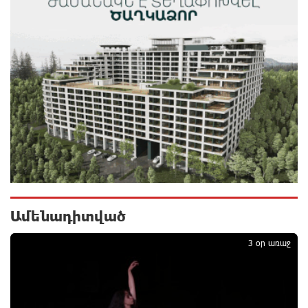
ընտրություններում
մեկ ժամ առաջ
«ՀայաՔվեի» անդամները ևս Վաղարշապատի
դատարանի բակում են` հաջակցություն Հայ
առաքելական եկեղեցու և նրա Հովվապետի
մեկ ժամ առաջ
Օգոստոսի 7-ը ասորի ժողովրդի ցեղասպանության
հիշատակի օրն է․ Ուժեղ Հայաստան
մեկ ժամ առաջ
Հայաստանը ապրում է իր գոյության
Ամենադիտված
1
ամենախայտառակ ժամանակաշրջանը․ Գառնիկ
Դավթյան
3 օր առաջ
մեկ ժամ առաջ
Այսօր ամոթի օր է, այսօր Էջմիածնում դատում են
Ամենայն Հայոց Կաթողիկոսին. Մարիաննա