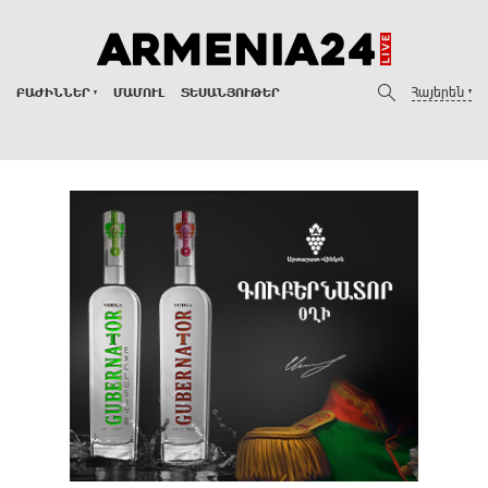
Հայերեն
ԲԱԺԻՆՆԵՐ
ՄԱՄՈՒԼ
ՏԵՍԱՆՅՈՒԹԵՐ