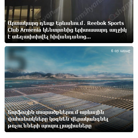
Նարեկ Կարապետյանը` Կաթողիկոսին հեռացնել
փորձելու մասին
մեկ ժամ առաջ
Արտակարգ դեպք Երևանում․ Reebok Sports
Club Armenia կենտրոնից երիտասարդ աղջիկ
«ՀայաՔվեն» կանգնած է Հայ առաքելական
է տեղափոխվել հիվանդանոց...
եկեղեցու պաշտպանության առաջնագծում. մաս 3
5
մեկ ժամ առաջ
6 օր առաջ
Վարչապետ լինել, չի նշանակում ինչ ուզել անել
մեկ ժամ առաջ
«ՀայաՔվեն» կանգնած է Հայ առաքելական
եկեղեցու պաշտպանության առաջնագծում. մաս 2
մեկ ժամ առաջ
Տորֆային տարածքներում արևային
վահանակները կօգնեն վերականգնել
թռչունների պոպուլյացիաները
«ՀայաՔվեն» կանգնած է Հայ առաքելական
եկեղեցու պաշտպանության առաջնագծում
մեկ ժամ առաջ