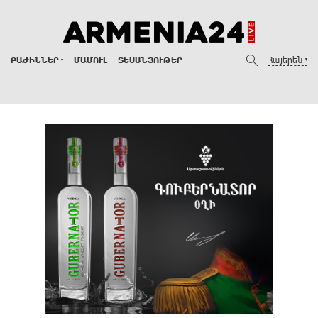
Հայերեն
ԲԱԺԻՆՆԵՐ
ՄԱՄՈՒԼ
ՏԵՍԱՆՅՈՒԹԵՐ