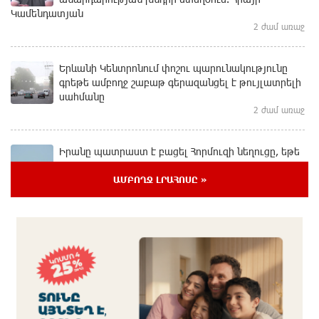
Կամենդատյան
2 ժամ առաջ
Երևանի Կենտրոնում փոշու պարունակությունը
գրեթե ամբողջ շաբաթ գերազանցել է թույլատրելի
սահմանը
2 ժամ առաջ
Իրանը պատրաստ է բացել Հորմուզի նեղուցը, եթե
ԱՄՆ-ն ընդունի հանրապետության պայմանները
2 ժամ առաջ
ԱՄԲՈՂՋ ԼՐԱՀՈՍԸ »
Երևանում անցկացվել է հաշմանդամություն
ունեցող անձանց միջազգային մարզական
փառատոն
2 ժամ առաջ
Դմիտրի Մեդվեդև. Արևմուտքի