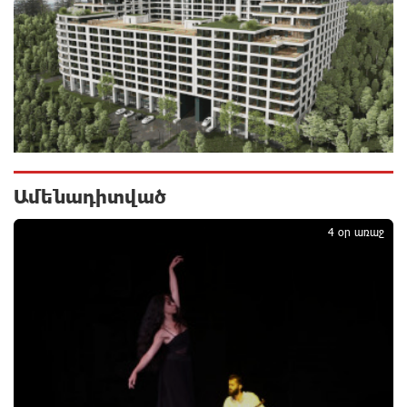
Վարչության կազմում
12 րոպե առաջ
«Սմայլ Սվիթ»-ի զարգացման ճանապարհը
Կոնվերս Բանկի գործընկերությամբ
36 րոպե առաջ
Ինչպես է ՔՊ-ն «հարգում» ժողովրդի քվեն.
Մարիաննա Ղահրամանյան
Ամենադիտված
1
մեկ ժամ առաջ
4 օր առաջ
Ընդդիմությունը պետք է օր առաջ համախմբվի այս
ծանր իրավիճակից դուրս գալու համար. Արմեն
Մանվելյան
մեկ ժամ առաջ
Դուք ու ձեր անտաղանդ շոուները ոչ ավելին են,
քան անհաջող ու չստացված դերասանի թատրոն.
Աննա Կոստանյան