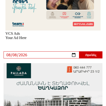
քաղաքականությունը Հայաստանի նկատմամբ
կրկնում է վրացական սցենարը
մեկ ժամ առաջ
Ադրբեջանցիների բնակեցումը Հայաստանում լուրջ
վտանգներ է պարունակում. Ավետիք Չալաբյան
մեկ ժամ առաջ
«Հայաքվե»-ի հայտարարությունից հետո WCC-ն
արձագանքել է Հայ Եկեղեցու շուրջ ստեղծված
իրավիճակին
44 րոպե առաջ
«Շտապ հաստատեք քարտի տվյալները»․ IDBank-ը
զգուշացնում է հյուրանոցների ամրագրման հետ
կապված զեղծարարությունների մասին
14 րոպե առաջ
Մհեր Անանյանն ընդգրկվել է Յունիբանկի