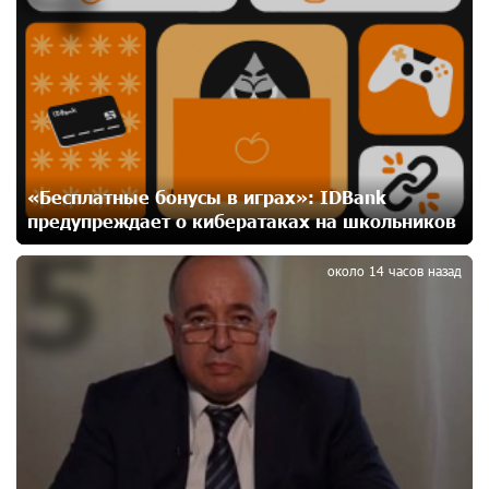
Юнибанк разыграет поездку в Италию среди новых
держателей карт Mastercard World «Travel»
24 дней назад
Москва–Баку: есть разногласия, но связи
сохраняются. А мы что делаем?
24 дней назад
«Бесплатные бонусы в играх»: IDBank
предупреждает о кибератаках на школьников
5
День благодарности клиентам в Ванадзоре: IDBank
25 дней назад
около 14 часов назад
Пашинян замотивирован уничтожить Армению․
Аршак Карапетян
27 дней назад
«Мой лес Армения» — бенефициар инициативы
«Сила одного драма» в июле