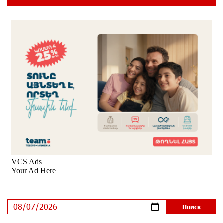
ЕАЭС со временем будет расширяться. Когда-нибудь
это поймёт и рядовой армянин, но будет уже поздно
7 дней назад
Если Израиль использует тему Геноцида армян
против Эрдогана, то что для него значит сам
Геноцид?
7 дней назад
ВТБ (Армения): вклад «Стабильный» — до 10%
годовых и оформление в мобильном приложении
8 дней назад
Платформа Rate.Trading на Seaside Startup Summit:
IDBank представил инновационное решение
8 дней назад
Состоялось открытие Khachaturian Rooftop при