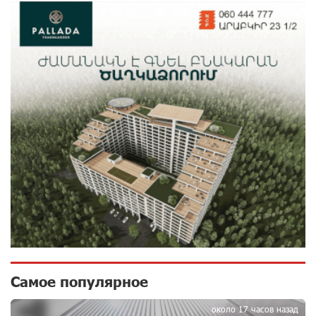
поддержке IDBank
9 дней назад
Пашинян ты упустил свой шанс уйти спокойно.
Аршак Карапетян
10 дней назад
Обновленный Центр продаж и обслуживания Ucom
открылся по адресу ул. Шаумяна, 24/2 в Арарате
10 дней назад
Никогда Нагорный Карабах не был в составе
независимого Азербайджана. Аршак Карапетян
10 дней назад
Бывший премьер-министр Словакии обратился к
Самое популярное
президенту страны с просьбой содействовать
освобождению армянских заключенных,
около 17 часов назад