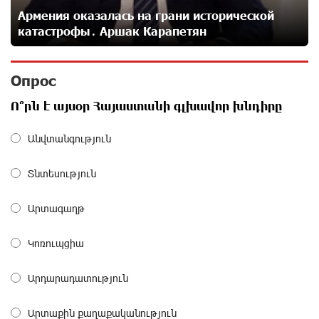
27 дней назад
Армения оказалась на грани исторической
катастрофы․ Аршак Карапетян
Станьте акционером Юнибанка и воспользуйтесь
выгодным инвестиционным предложением
Опрос
27 дней назад
Ո՞րն է այսօր Հայաստանի գլխավոր խնդիրը
IDBank предупреждает о мошеннических звонках от
Անվտանգություն
имени пенсионных фондов
29 дней назад
Տնտեսություն
Небольшой французский уголок в Раздане при
Արտագաղթ
сотрудничестве с Конверс МСБ
29 дней назад
Կոռուպցիա
Предателя Пашиняна нужно скинуть с трона. Аршак
Արդարադատություն
Карапетян
29 дней назад
Արտաքին քաղաքականություն