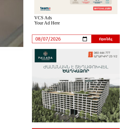
«ՀայաՔվեն» կանգնած է Հայ
առաքելական եկեղեցու
պաշտպանության առաջնագծում
2 ժամ առաջ
Սիրո, ազատության ու պարտքի
մասին. Մենուա Սողոմոնյան
2 ժամ առաջ
Կաթողիկոսի դեմ հարուցվել է
ապօրինի քրեական վարույթ,
պատմության մեջ խայտառակ
երևույթ է
2 ժամ առաջ
«Ուժեղ Հայաստան»-ը լքեց ԱԺ
դահլիճը՝ Վեհափառի
դատավարությանը մասնակցելու
համար
2 ժամ առաջ