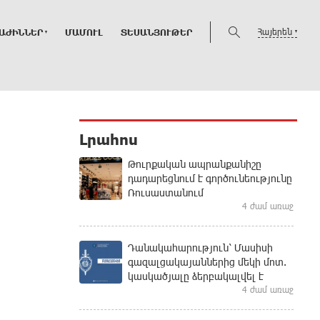
Հայերեն
ԱԺԻՆՆԵՐ
ՄԱՄՈՒԼ
ՏԵՍԱՆՅՈՒԹԵՐ
Լրահոս
Թուրքական ապրանքանիշը
դադարեցնում է գործունեությունը
Ռուսաստանում
4 ժամ առաջ
Դանակահարություն՝ Մասիսի
գազալցակայաններից մեկի մոտ.
կասկածյալը ձերբակալվել է
4 ժամ առաջ