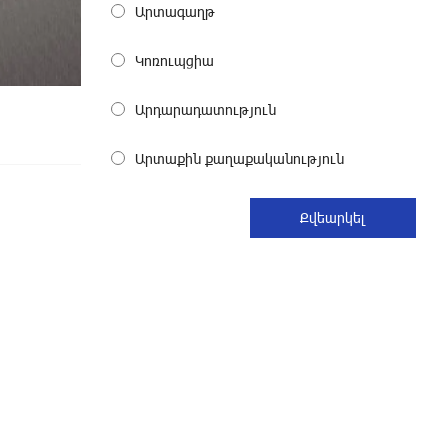
Արտագաղթ
«ՀայաՔվեն» կանգնած է Հայ
Կոռուպցիա
առաքելական եկեղեցու
պաշտպանության առաջնագծում
Արդարադատություն
4 ժամ առաջ
Արտաքին քաղաքականություն
«ՀայաՔվե»-ն խստորեն
դատապարտում է Գարեգին Բ-ի և
եպիսկոպոսների նկատմամբ
քրեական հետապնդումը
4 ժամ առաջ
Այսօր «Համահայկական ճակատ»
կուսակցության ղեկավար, ՀՀ
Զինված ուժերի պահեստազորի
փոխգնդապետ, հետախուզական զորքերի
սպա Արսեն Վարդանյանի ծննդյան
տարեդարձն է
5 ժամ առաջ