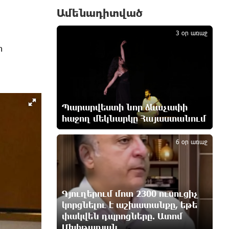
Ամենադիտված
1
Տիկի՜ն Ղազարյան, ցույց տվե՜ք
3 օր առաջ
այն էջը, որտեղ գրված է Ուժեղ
Հայաստանի անունը, չեք կարող,
ր
որովհետև նման էջ այդ զեկույցում
գոյություն չունի. Ղահրամանյանը՝
Ղազարյանի հայտարարության մասին
23 րոպե առաջ
Պարարվեստի նոր ձևաչափի
Եթե հարց գոյություն չունի, ինչո՞ւ
հաջող մեկնարկը Հայաստանում
2
մի դեպքում մերժում են, իսկ մյուս
դեպքում՝ համաձայնում․ Էդմոն
6 օր առաջ
Մարուքյան
15 րոպե առաջ
Այսօր ամոթի օր է, այսօր
Գյուղերում մոտ 2300 ուսուցիչ
Էջմիածնում դատում են Ամենայն
կորցնելու է աշխատանքը, եթե
Հայոց Կաթողիկոսին
9 րոպե առաջ
փակվեն դպրոցները. Ատոմ
Մխիթարյան