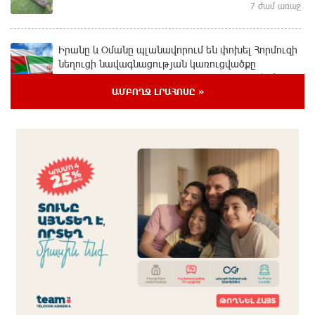
7 ժամ առաջ
Իրանը և Օմանը պլանավորում են փոխել Հորմուզի
նեղուցի նավագնացության կառուցվածքը
7 ժամ առաջ
ԱՄԲՈՂՋ ԼՐԱՀՈՍԸ »
8-ամյա Մոնթե Մուրադյանն ու Սյունե Քոսակյանը
հաղթահարել են Արարատի գագաթը
7 ժամ առաջ
Վթար Լոռու մարզում․ փրկարարները վարորդին
դուրս են բերել արգելափակումից
8 ժամ առաջ
Երևանում երթուղիների փոփոխություն կլինի
8 ժամ առաջ