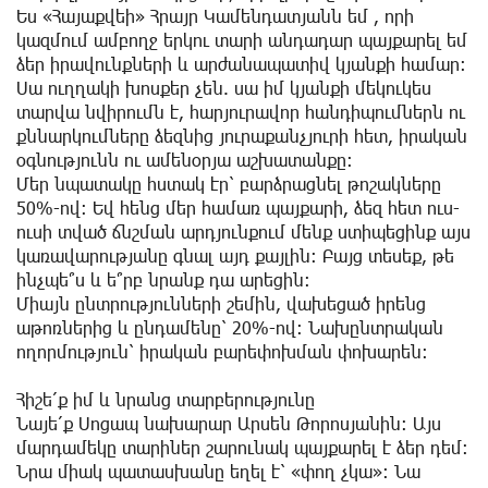
Ես «Հայաքվեի» Հրայր Կամենդատյանն եմ , որի
կազմում ամբողջ երկու տարի անդադար պայքարել եմ
ձեր իրավունքների և արժանապատիվ կյանքի համար։
Սա ուղղակի խոսքեր չեն. սա իմ կյանքի մեկուկես
տարվա նվիրումն է, հարյուրավոր հանդիպումներն ու
քննարկումները ձեզնից յուրաքանչյուրի հետ, իրական
օգնությունն ու ամենօրյա աշխատանքը։
Մեր նպատակը հստակ էր՝ բարձրացնել թոշակները
50%-ով։ Եվ հենց մեր համառ պայքարի, ձեզ հետ ուս-
ուսի տված ճնշման արդյունքում մենք ստիպեցինք այս
կառավարությանը գնալ այդ քայլին։ Բայց տեսեք, թե
ինչպե՞ս և ե՞րբ նրանք դա արեցին։
Միայն ընտրությունների շեմին, վախեցած իրենց
աթոռներից և ընդամենը՝ 20%-ով։ Նախընտրական
ողորմություն՝ իրական բարեփոխման փոխարեն։
Հիշե՛ք իմ և նրանց տարբերությունը
Նայե՛ք Սոցապ նախարար Արսեն Թորոսյանին։ Այս
մարդամեկը տարիներ շարունակ պայքարել է ձեր դեմ։
Նրա միակ պատասխանը եղել է՝ «փող չկա»։ Նա