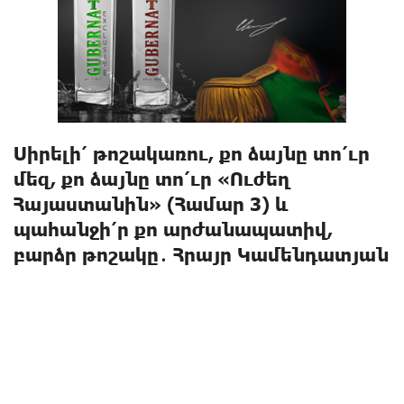
Սիրելի՛ թոշակառու, քո ձայնը տո՛ւր
մեզ, քո ձայնը տո՛ւր «Ուժեղ
Հայաստանին» (Համար 3) և
պահանջի՛ր քո արժանապատիվ,
բարձր թոշակը․ Հրայր Կամենդատյան