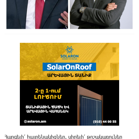
Հարգելի՛ հայրենակիցներ, սիրելի՛ թոշակառուներ