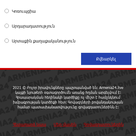
ներկայացրել է իր պրոդուկտներն ու քարտային
առաջարկները
Կոռուպցիա
14 ժամ առաջ
Արդարադատություն
Ընդդիմությունը պետք է իր շուրջը համախմբի
արտախորհրդարանական բոլոր ուժերին. Արեգ
Արտաքին քաղաքականություն
Սավգուլյան
15 ժամ առաջ
Կաթողիկոսի և հոգևոր դասի ներկայացուցիչների
նկատմամբ հարուցված այս խայտառակ քրեական
գործընթացը իշխանության կողմից քաղաքական
ուղիղ միջամտություն է Եկեղեցու ներքին գործերին և
2021 © Բոլոր իրավունքները պաշտպանված են: Armenia24.live
ինքնավարությանը. Ղահրամանյան
կայքի նյութերի օգտագործումն առանց հղման արգելվում է:
15 ժամ առաջ
Հրապարակման հեղինակի կարծիքը ոչ միշտ է համընկնում
խմբագրության կարծիքի հետ: Գովազդների բովանդակության
համար պատասխանատվությունը գովազդատուներինն է:
9-րդ գումարման Ազգային ժողովում այս պահին
ընթանում է Արամ Վարդևանյանի՝ ԱԺ նախագահի
Հետադարձ կապ
Մեր մասին
Գովազդատուներին
տեղակալի ընտրությունը
16 ժամ առաջ