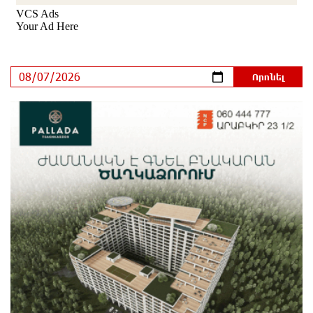
Օգոստոսի 7-ին՝ Գարեգին Բ Ամենայն Հայոց
Կաթողիկոսի դատական նիստը
8 ժամ առաջ
ՆԳՆ-ն՝ աղբակույտի տակ մնացած քաղաքացու
մահվան մասին
9 ժամ առաջ
«Համահայկական ճակատ» շարժումը
զորակցություն է հայտնում Ամենայն Հայոց
Կաթողիկոսին
9 ժամ առաջ
Ավտովթար՝ Կոտայքի մարզում. Զովունի-Եղվարդ
ճանապարհին բախվել են «Alfa Romeo»-ն և «Opel»-
ը. կա վիրավոր
9 ժամ առաջ