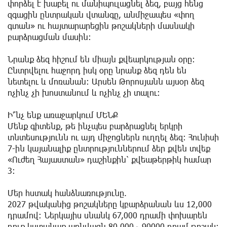
փորձել է խաբել ու մանիպուլացնել ձեզ, բայց հենց
զգացին ընտրական վտանգը, անմիջապես «փող
գտան» ու հայտարարեցին թոշակների մասնակի
բարձրացման մասին։
Նրանք ձեզ հիշում են միայն քվեարկության օրը։
Ընտրվելու հաջորդ իսկ օրը նրանք ձեզ դեն են
նետելու և մոռանան։ Արսեն Թորոսյանն այսօր ձեզ
ոչինչ չի խոստանում և ոչինչ չի տալու։
Ի՞նչ ենք առաջարկում ՄԵՆՔ
Մենք գիտենք, թե ինչպես բարձրացնել երկրի
տնտեսությունն ու այդ միջոցներն ուղղել ձեզ։ Հունիսի
7-ին կայանալիք ընտրություններում ձեր քվեն տվեք
«Ուժեղ Հայաստան» դաշինքին՝ քվեաթերթիկ համար
3։
Մեր հստակ հանձնառությունը.
2027 թվականից թոշակները կբարձրանան ևս 12,000
դրամով։ Ներկայիս սնանկ 67,000 դրամի փոխարեն
դուք կստանաք առնվազն 80,000 ֊ 90000 դրամ թոշակ։