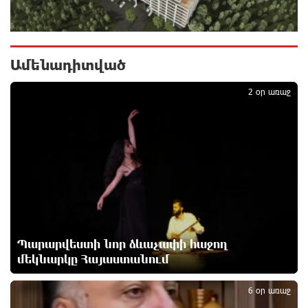
Արժևորվում է Շիրակի երգիծական
բանահյուսությունը
9 ժամ առաջ
Ամենադիտված
1
Վրաստանում պետական ​​պաշտոնյային կաշառելու
2 օր առաջ
փորձի համար քաղաքացի է ձերբակալվել
10 ժամ առաջ
ՌԴ-ն պատրաստ է շարունակել Հայաստանի
երկաթուղիների կոնցեսիոն կառավարումը.
Օվերչուկ
10 ժամ առաջ
Հայաստանի բնակչության թիվը շուրջ 7 հազարով
Պարարվեստի նոր ձևաչափի հաջող
ավելացել է
10 ժամ առաջ
մեկնարկը Հայաստանում
2
6 օր առաջ
Իսրայելի ՊԲ-ն հարձակվել է Լիբանանում