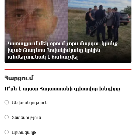
13 ժամ առաջ
Moody’s-ը IDBank-ի վարկանիշային հեռանկարը
փոխել է դրականի
13 ժամ առաջ
Կոտայքում մեկ օրում չորս մարդու կյանք
խլած Թադևոս Հովակիմյանը կրկին
Վեհափառի անձնագրի մեջ գրված է՝ Գարեգին Բ․
անմեղսունակ է ճանաչվել
նույնիսկ քննիչներն ու դատախազներն են այդպես
դիմում նրան՝ իրենց հավատից ելնելով․
տեսանյութ
Հարցում
14 ժամ առաջ
Ո՞րն է այսօր Հայաստանի գլխավոր խնդիրը
Ռեբուսը լուծելու համար, ասեք թե ինչպե՞ս ՀՀ
29.800 քկմ տարածքը կրճատվեց. Վարդևանյանը՝
Անվտանգություն
Հովհաննիսյանին
14 ժամ առաջ
Տնտեսություն
Ֆասթ Բանկը Սևան Ստարտափ Սամմիթին
Արտագաղթ