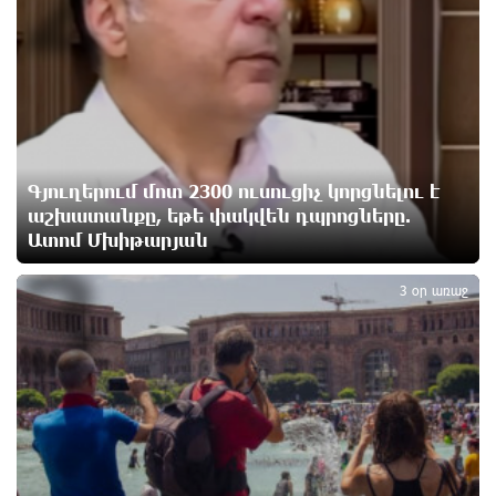
«Հըզբոլլահ»-ի հրամանատարական կետերի և
պահեստների վրա
11 ժամ առաջ
«Ռեալ Մադրիդ»-ն ու «ՌԲ Լայպցիգը»
համաձայնության են եկել Յան Դիոմանդեի
տրանսֆերի վերաբերյալ
11 ժամ առաջ
Գյուղերում մոտ 2300 ուսուցիչ կորցնելու է
աշխատանքը, եթե փակվեն դպրոցները.
Ատոմ Մխիթարյան
Այսօրվա կառավարությունը ուսանողներին
3
առաջարկում է պահանջարկ չունեցող
մասնագիտություններ. Ատոմ Մխիթարյան
3 օր առաջ
11 ժամ առաջ
Հայրենիքը փոքրանում է մեր աչքերի առաջ․
ազգային ողբերգություն է․ Ավետիք Չալաբյան
11 ժամ առաջ
Սամվել Կարապետյանը «ամբողջ հայության