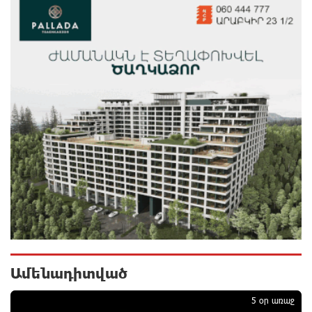
բոլոր մարդկանց» հիմնադրամի շենքի
պատուհաններն ու դռները
11 ժամ առաջ
Ալիևն ու Թրամփը հեռախոսազրույց են ունեցել
11 ժամ առաջ
«Ինտեր»-ը հաղթեց «Յուվենտուս»-ին
12 ժամ առաջ
Քրեական վարույթի շրջանակում անձի անձնական
և ընտանեկան կյանքին առնչվող տվյալների
անհարկի հրապարակումն անթույլատրելի է. ՄԻՊ
12 ժամ առաջ
Ամենադիտված
Զելենսկին ու Վուչիչը քննարկել են
5 օր առաջ