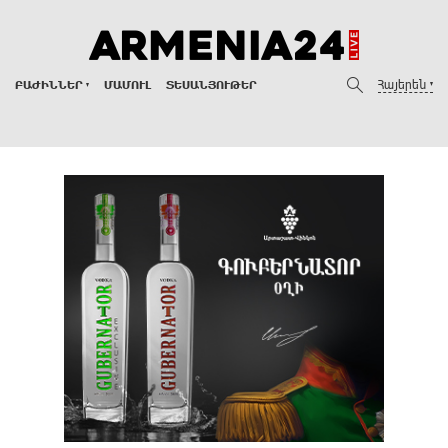
Հայերեն
ԲԱԺԻՆՆԵՐ
ՄԱՄՈՒԼ
ՏԵՍԱՆՅՈՒԹԵՐ