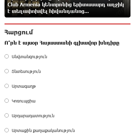
15 ժամ առաջ
Club Armenia կենտրոնից երիտասարդ աղջիկ
է տեղափոխվել հիվանդանոց...
«Հայաքվե»-ի հայտարարությունից հետո WCC-ն
արձագանքել է Հայ Եկեղեցու շուրջ ստեղծված
Հարցում
իրավիճակին
16 ժամ առաջ
Ո՞րն է այսօր Հայաստանի գլխավոր խնդիրը
«Շտապ հաստատեք քարտի տվյալները»․ IDBank-ը
Անվտանգություն
զգուշացնում է հյուրանոցների ամրագրման հետ
կապված զեղծարարությունների մասին
Տնտեսություն
16 ժամ առաջ
Արտագաղթ
Մհեր Անանյանն ընդգրկվել է Յունիբանկի
Վարչության կազմում
Կոռուպցիա
17 ժամ առաջ
Արդարադատություն
«Սմայլ Սվիթ»-ի զարգացման ճանապարհը
Կոնվերս Բանկի գործընկերությամբ
Արտաքին քաղաքականություն
17 ժամ առաջ