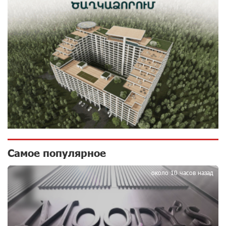
открылся по адресу ул. Шаумяна, 24/2 в Арарате
10 дней назад
Никогда Нагорный Карабах не был в составе
независимого Азербайджана. Аршак Карапетян
10 дней назад
Бывший премьер-министр Словакии обратился к
президенту страны с просьбой содействовать
освобождению армянских заключенных,
осужденных в Азербайджане
12 дней назад
Самое популярное
1
Против кого вооружается Азербайджан? Аршак
около 10 часов назад
Карапетян
15 дней назад
При поддержке Ucom в спортивной школе Вайка