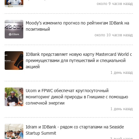
около 9 часов назад
Moody’s изменило прогноз по рейтингам IDBank на
позитивный
около 10 часов назад
IDBank представляет новую карту Mastercard World с
преимуществами для путешествий и специальной
акцией
1 день назад
Ucom и FPWC обеспечат круглосуточный
мониторинг дикой природы в Гнишике с помощью
солнечной энергии
1 день назад
Idram и IDBank - рядом со стартапами на Seaside
Startup Summit
3 дней назад