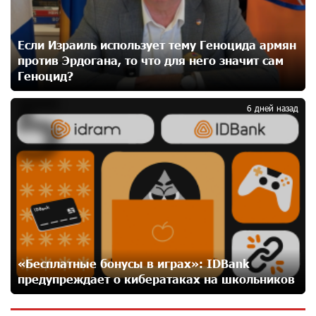
День благодарности клиентам в Ванадзоре: IDBank
24 дней назад
Если Израиль использует тему Геноцида армян
против Эрдогана, то что для него значит сам
Геноцид?
5
Пашинян замотивирован уничтожить Армению․
Аршак Карапетян
6 дней назад
26 дней назад
«Мой лес Армения» — бенефициар инициативы
«Сила одного драма» в июле
26 дней назад
Станьте акционером Юнибанка и воспользуйтесь
выгодным инвестиционным предложением
27 дней назад
«Бесплатные бонусы в играх»: IDBank
предупреждает о кибератаках на школьников
IDBank предупреждает о мошеннических звонках от