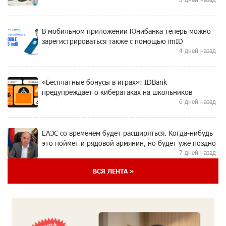
В мобильном приложении Юнибанка теперь можно
зарегистрироваться также с помощью imID
4 дней назад
«Бесплатные бонусы в играх»: IDBank
предупреждает о кибератаках на школьников
6 дней назад
ЕАЭС со временем будет расширяться. Когда-нибудь
это поймёт и рядовой армянин, но будет уже поздно
7 дней назад
ВСЯ ЛЕНТА »
Если Израиль использует тему Геноцида армян
против Эрдогана, то что для него значит сам
Геноцид?
7 дней назад