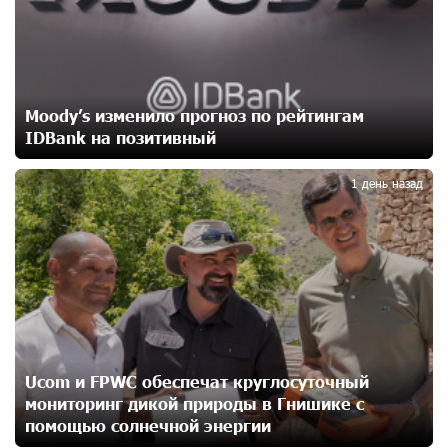
установлена солнечная электростанция мощностью
15 кВт
15 дней назад
Новые финансовые навыки на «Давидбекских
Moody’s изменило прогноз по рейтингам
играх»: Idram&IDBank
IDBank на позитивный
15 дней назад
2
1 день назад
Кругом война. А вас вводят в заблуждение. Аршак
Карапетян
17 дней назад
Центр продаж и обслуживания Ucom в Егварде
возобновил работу по новому адресу — ул.
Ереванян, 3/47
17 дней назад
Ucom и FPWC обеспечат круглосуточный
мониторинг дикой природы в Гнишике с
До 25% idcoin-ов при покупке авиабилетов Flyone:
помощью солнечной энергии
Idram&IDBank