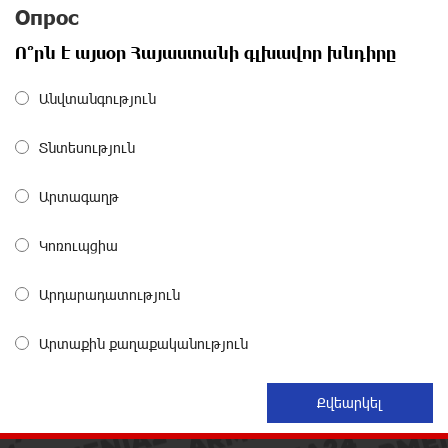
имени пенсионных фондов
Опрос
28 дней назад
Ո՞րն է այսօր Հայաստանի գլխավոր խնդիրը
Небольшой французский уголок в Раздане при
Անվտանգություն
сотрудничестве с Конверс МСБ
28 дней назад
Տնտեսություն
Предателя Пашиняна нужно скинуть с трона. Аршак
Արտագաղթ
Карапетян
28 дней назад
Կոռուպցիա
Зачем Пашинян полетел в Россию?․ Аршак
Արդարադատություն
Карапетян
29 дней назад
Արտաքին քաղաքականություն
Рост цен на продукты в Армении ускорился до 8,6%:
ЕАБР
29 дней назад