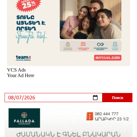
ВТБ (Армения): вклад «Стабильный» — до 10%
годовых и оформление в мобильном приложении
7 дней назад
Платформа Rate.Trading на Seaside Startup Summit:
IDBank представил инновационное решение
7 дней назад
Состоялось открытие Khachaturian Rooftop при
поддержке IDBank
8 дней назад
Пашинян ты упустил свой шанс уйти спокойно.
Аршак Карапетян
9 дней назад
Обновленный Центр продаж и обслуживания Ucom