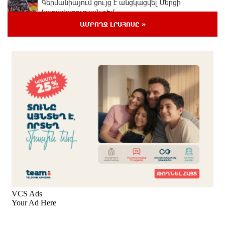
Գերմանիայում ցույց է անցկացվել Մերցի
կառավարության դեմ
1 օր առաջ
ԱՄԲՈՂՋ ԼՐԱՀՈՍԸ »
Մոդին համաշխարհային ռեկորդ է սահմանել. 303
միլիոն դիտում՝ 24 ժամում
1 օր առաջ
23-ամյա ուսանողի մշակած հավելվածը
հարավկորեական App Store-ում շրջանցել է
նույնիսկ Google Maps-ը
1 օր առաջ
Ռուսաստանի տարածքում ոչնչացվել է
ուկրաինական 360 անօդաչու թռչող սարք
1 օր առաջ
Օգոստոսի 10-ին, 11-ին, 12-ին, 13-ին, 14-ին, 17-ին,
18-ին և 20-ին հարյուրավոր հասցեներում լույս չի