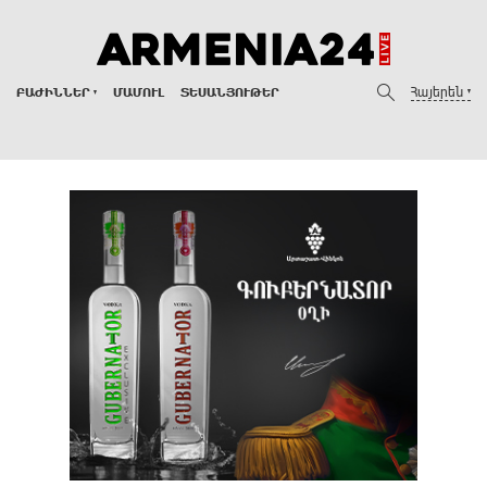
Հայերեն
ԲԱԺԻՆՆԵՐ
ՄԱՄՈՒԼ
ՏԵՍԱՆՅՈՒԹԵՐ