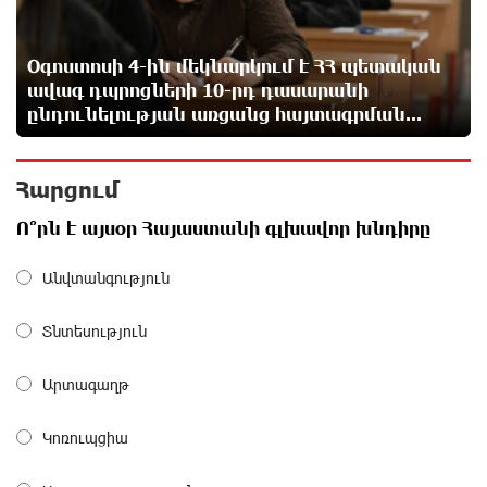
Իրանը պատրաստ է բացել Հորմուզի նեղուցը, եթե
ԱՄՆ-ն ընդունի հանրապետության պայմանները
Օգոստոսի 4-ին մեկնարկում է ՀՀ պետական
1 օր առաջ
ավագ դպրոցների 10-րդ դասարանի
ընդունելության առցանց հայտագրման...
Երևանում անցկացվել է հաշմանդամություն
ունեցող անձանց միջազգային մարզական
Հարցում
փառատոն
1 օր առաջ
Ո՞րն է այսօր Հայաստանի գլխավոր խնդիրը
Դմիտրի Մեդվեդև. Արևմուտքի
Անվտանգություն
քաղաքականությունը Հայաստանի նկատմամբ
կրկնում է վրացական սցենարը
Տնտեսություն
1 օր առաջ
Արտագաղթ
Ադրբեջանցիների բնակեցումը Հայաստանում լուրջ
վտանգներ է պարունակում. Ավետիք Չալաբյան
Կոռուպցիա
1 օր առաջ