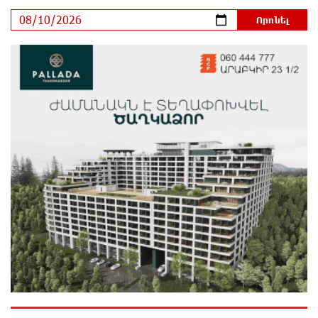
լինելու
1 օր առաջ
Ողբերգական դեպք՝ Երևանում․ Կիևյան կամրջի
տակ հայտնաբերվել է տղամարդու մարմին
1 օր առաջ
Ադրբեջանի Սարով գյուղում տանը 18-ամյա աղջկա
դի է հայտնաբերվել
1 օր առաջ
Հայհիդրոմետի տնօրենը գրել է
1 օր առաջ
Արտակարգ դեպք՝ Երևանում․ կոտրել են «Հույս
բոլոր մարդկանց» հիմնադրամի շենքի
պատուհաններն ու դռները