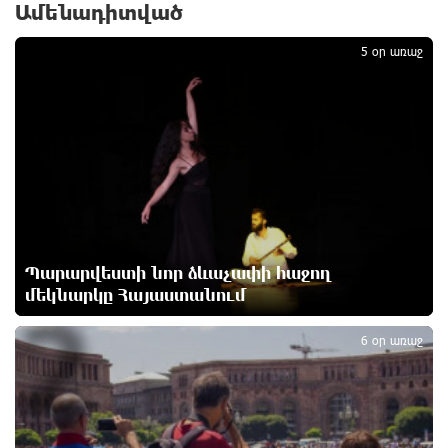
1 օր առաջ
Ամենադիտված
1
5 օր առաջ
Ալիևն ու Թրամփը հեռախոսազրույց են ունեցել
1 օր առաջ
«Ինտեր»-ը հաղթեց «Յուվենտուս»-ին
1 օր առաջ
Քրեական վարույթի շրջանակում անձի անձնական
Պարարվեստի նոր ձևաչափի հաջող
և ընտանեկան կյանքին առնչվող տվյալների
մեկնարկը Հայաստանում
2
անհարկի հրապարակումն անթույլատրելի է. ՄԻՊ
1 օր առաջ
6 օր առաջ
Զելենսկին ու Վուչիչը քննարկել են
համագործակցությունն ընդլայնելու
հնարավորությունները
1 օր առաջ