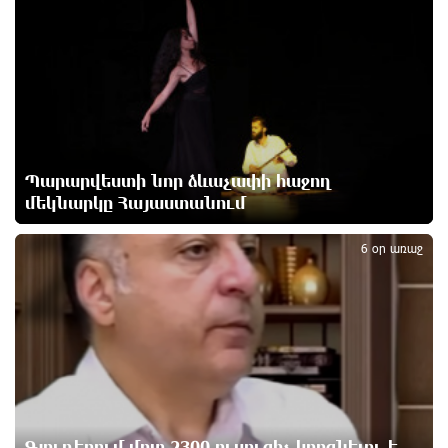
ՌԴ-ն պատրաստ է շարունակել Հայաստանի
երկաթուղիների կոնցեսիոն կառավարումը.
Օվերչուկ
9 ժամ առաջ
Հայաստանի բնակչության թիվը շուրջ 7 հազարով
Պարարվեստի նոր ձևաչափի հաջող
ավելացել է
9 ժամ առաջ
մեկնարկը Հայաստանում
2
6 օր առաջ
Իսրայելի ՊԲ-ն հարձակվել է Լիբանանում
«Հըզբոլլահ»-ի հրամանատարական կետերի և
պահեստների վրա
9 ժամ առաջ
«Ռեալ Մադրիդ»-ն ու «ՌԲ Լայպցիգը»
համաձայնության են եկել Յան Դիոմանդեի
տրանսֆերի վերաբերյալ
10 ժամ առաջ
Գյուղերում մոտ 2300 ուսուցիչ կորցնելու է