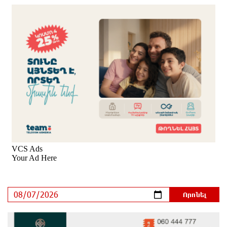
հաղթահարել են Արարատի գագաթը
6 ժամ առաջ
Վթար Լոռու մարզում․ փրկարարները վարորդին
դուրս են բերել արգելափակումից
6 ժամ առաջ
Երևանում երթուղիների փոփոխություն կլինի
7 ժամ առաջ
Օգոստոսի 7-ին՝ Գարեգին Բ Ամենայն Հայոց
Կաթողիկոսի դատական նիստը
7 ժամ առաջ
ՆԳՆ-ն՝ աղբակույտի տակ մնացած քաղաքացու
մահվան մասին
7 ժամ առաջ