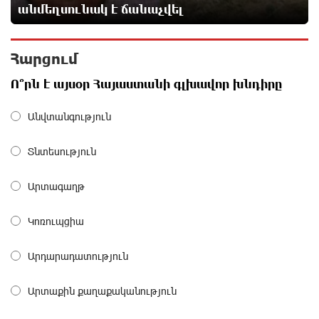
Վեհափառի անձնագրի մեջ գրված է՝ Գարեգին Բ․
անմեղսունակ է ճանաչվել
նույնիսկ քննիչներն ու դատախազներն են այդպես
դիմում նրան՝ իրենց հավատից ելնելով․
տեսանյութ
Հարցում
13 ժամ առաջ
Ո՞րն է այսօր Հայաստանի գլխավոր խնդիրը
Ռեբուսը լուծելու համար, ասեք թե ինչպե՞ս ՀՀ
29.800 քկմ տարածքը կրճատվեց. Վարդևանյանը՝
Անվտանգություն
Հովհաննիսյանին
13 ժամ առաջ
Տնտեսություն
Ֆասթ Բանկը Սևան Ստարտափ Սամմիթին
Արտագաղթ
ներկայացրել է իր պրոդուկտներն ու քարտային
առաջարկները
Կոռուպցիա
13 ժամ առաջ
Արդարադատություն
Ընդդիմությունը պետք է իր շուրջը համախմբի
արտախորհրդարանական բոլոր ուժերին. Արեգ
Արտաքին քաղաքականություն
Սավգուլյան
13 ժամ առաջ