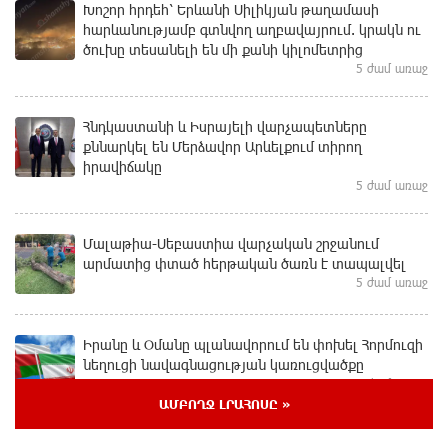
Խոշոր հրդեհ՝ Երևանի Սիլիկյան թաղամասի
հարևանությամբ գտնվող աղբավայրում. կրակն ու
ծուխը տեսանելի են մի քանի կիլոմետրից
5 ժամ առաջ
Հնդկաստանի և Իսրայելի վարչապետները
քննարկել են Մերձավոր Արևելքում տիրող
իրավիճակը
5 ժամ առաջ
Մալաթիա-Սեբաստիա վարչական շրջանում
արմատից փտած հերթական ծառն է տապալվել
5 ժամ առաջ
Իրանը և Օմանը պլանավորում են փոխել Հորմուզի
նեղուցի նավագնացության կառուցվածքը
6 ժամ առաջ
ԱՄԲՈՂՋ ԼՐԱՀՈՍԸ »
8-ամյա Մոնթե Մուրադյանն ու Սյունե Քոսակյանը