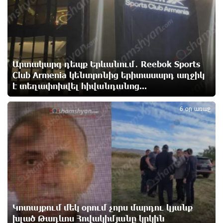
Ռուսաստանի հետ խնդիրները պետք է լուծել
դիվանագիտական ճանապարհով․ Նարեկ
Կարապետյան
11 ժամ առաջ
Արտակարգ դեպք Երևանում․ Reebok Sports
Club Armenia կենտրոնից երիտասարդ աղջիկ
Վաղը մենք ԱԺ չենք գալու. Նարեկ Կարապետյան
է տեղափոխվել հիվանդանոց...
11 ժամ առաջ
5
6 օր առաջ
ՈւՂԻՂ. Նարեկ Կարապետյանը հանդես է գալիս
հայտարարությամբ
12 ժամ առաջ
Moody’s-ը IDBank-ի վարկանիշային հեռանկարը
փոխել է դրականի
12 ժամ առաջ
Կոտայքում մեկ օրում չորս մարդու կյանք
խլած Թադևոս Հովակիմյանը կրկին