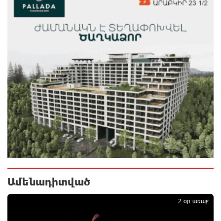
«Համահայկական ճակատ» շարժումը
զորակցություն է հայտնում Ամենայն Հայոց
Կաթողիկոսին
7 ժամ առաջ
Ավտովթար՝ Կոտայքի մարզում. Զովունի-Եղվարդ
ճանապարհին բախվել են «Alfa Romeo»-ն և «Opel»-
ը. կա վիրավոր
8 ժամ առաջ
Արժևորվում է Շիրակի երգիծական
բանահյուսությունը
8 ժամ առաջ
Ամենադիտված
1
Վրաստանում պետական ​​պաշտոնյային կաշառելու
2 օր առաջ
փորձի համար քաղաքացի է ձերբակալվել
8 ժամ առաջ