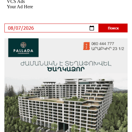
Состоялось открытие Khachaturian Rooftop при
поддержке IDBank
8 дней назад
Пашинян ты упустил свой шанс уйти спокойно.
Аршак Карапетян
9 дней назад
Обновленный Центр продаж и обслуживания Ucom
открылся по адресу ул. Шаумяна, 24/2 в Арарате
10 дней назад
Никогда Нагорный Карабах не был в составе
независимого Азербайджана. Аршак Карапетян
10 дней назад
Бывший премьер-министр Словакии обратился к
президенту страны с просьбой содействовать