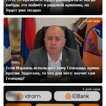
нибудь это поймёт и рядовой армянин, но
будет уже поздно
Юнибанк разыграет поездку в Италию среди новых
4
держателей карт Mastercard World «Travel»
23 дней назад
7 дней назад
Москва–Баку: есть разногласия, но связи
сохраняются. А мы что делаем?
23 дней назад
День благодарности клиентам в Ванадзоре: IDBank
24 дней назад
Если Израиль использует тему Геноцида армян
против Эрдогана, то что для него значит сам
Геноцид?
5
Пашинян замотивирован уничтожить Армению․
Аршак Карапетян
6 дней назад
26 дней назад