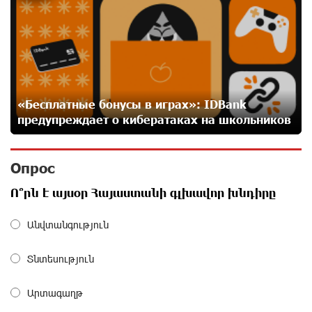
«Мой лес Армения» — бенефициар инициативы
«Сила одного драма» в июле
27 дней назад
Станьте акционером Юнибанка и воспользуйтесь
выгодным инвестиционным предложением
27 дней назад
«Бесплатные бонусы в играх»: IDBank
предупреждает о кибератаках на школьников
IDBank предупреждает о мошеннических звонках от
имени пенсионных фондов
Опрос
28 дней назад
Ո՞րն է այսօր Հայաստանի գլխավոր խնդիրը
Небольшой французский уголок в Раздане при
Անվտանգություն
сотрудничестве с Конверс МСБ
28 дней назад
Տնտեսություն
Предателя Пашиняна нужно скинуть с трона. Аршак
Արտագաղթ
Карапетян
28 дней назад