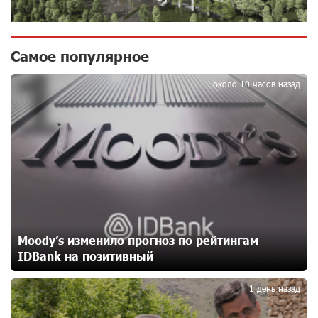
освобождению армянских заключенных,
осужденных в Азербайджане
12 дней назад
Самое популярное
1
Против кого вооружается Азербайджан? Аршак
около 10 часов назад
Карапетян
15 дней назад
При поддержке Ucom в спортивной школе Вайка
установлена солнечная электростанция мощностью
15 кВт
15 дней назад
Новые финансовые навыки на «Давидбекских
Moody’s изменило прогноз по рейтингам
играх»: Idram&IDBank
IDBank на позитивный
15 дней назад
2
1 день назад
Кругом война. А вас вводят в заблуждение. Аршак
Карапетян