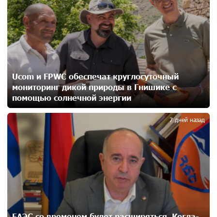
17 дней назад
Центр продаж и обслуживания Ucom в Егварде
возобновил работу по новому адресу — ул.
Ереванян, 3/47
17 дней назад
Ucom и FPWC обеспечат круглосуточный
мониторинг дикой природы в Гнишике с
До 25% idcoin-ов при покупке авиабилетов Flyone:
помощью солнечной энергии
3
Idram&IDBank
20 дней назад
7 дней назад
Ucom и Microsoft Innovation Center помогают
школьникам развивать навыки кибербезопасности
21 дней назад
При поддержке Ucom в Шенаване установлена
солнечная станция мощностью 10 кВт
22 дней назад
ЕАЭС со временем будет расширяться. Когда-