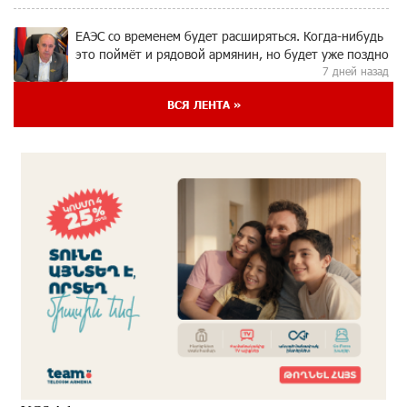
ЕАЭС со временем будет расширяться. Когда-нибудь
это поймёт и рядовой армянин, но будет уже поздно
7 дней назад
ВСЯ ЛЕНТА »
Если Израиль использует тему Геноцида армян
против Эрдогана, то что для него значит сам
Геноцид?
7 дней назад
ВТБ (Армения): вклад «Стабильный» — до 10%
годовых и оформление в мобильном приложении
7 дней назад
Платформа Rate.Trading на Seaside Startup Summit:
IDBank представил инновационное решение
7 дней назад