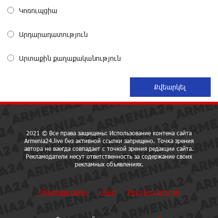
Կոռուպցիա
Зачем Пашинян полетел в Россию?․ Аршак
Արդարադատություն
Карапетян
29 дней назад
Արտաքին քաղաքականություն
Рост цен на продукты в Армении ускорился до 8,6%:
ЕАБР
29 дней назад
Idram - главный партнер ежегодной конференции
2021 © Все права защищены: Использование контена сайта
«На пути к осознанному воспитанию детей 2026»
Armenia24.live без активной ссылки запрещено. Точка зрения
29 дней назад
автора не ваегда совпадает с точкой зрения редакции сайта.
Рекламодатели несут ответственность за содержание своих
рекламных объявлениях.
Глава МИД Иордании: Подписание мирного
соглашения между Арменией и Азербайджаном
Обратная связь
О нас
Рекламодателям
близко
29 дней назад