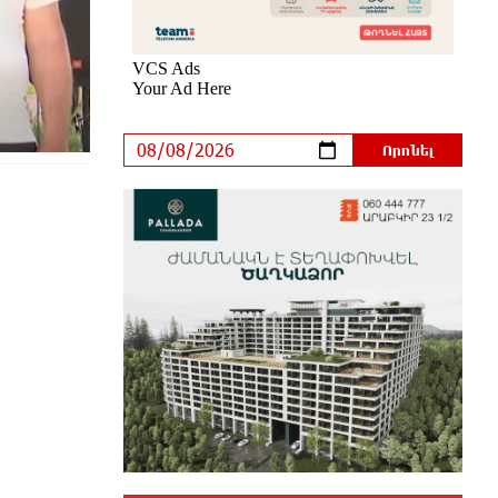
էլեկտրաէներգիայի
ընդհատումներ կլինեն
4 րոպե առաջ
Ստեփանավանում ռուս կին է
փորձել ինքնասպան լինել
23 րոպե առաջ
ԵԱՏՄ֊ն չի ուզում, որ իր
միջոցներով զարգանա
Հայաստանի տնտեսությունը ու
հետո գնա ԵՄ. Արշակ Կարապետյան
40 րոպե առաջ
ԱՄՆ վերաքննիչ դատարանը
արգելափակել է Թրամփի 400
միլիոն դոլար արժողությամբ
Սպիտակ տան պարահանդեսային դահլիճի
նախագիծը
42 րոպե առաջ