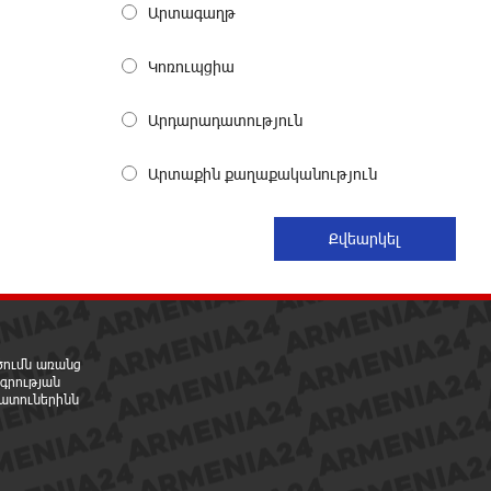
բակում են` հաջակցություն Հայ
Արտագաղթ
առաքելական եկեղեցու և նրա Հովվապետի
3 ժամ առաջ
Կոռուպցիա
Օգոստոսի 7-ը ասորի ժողովրդի
Արդարադատություն
ցեղասպանության հիշատակի օրն
է․ Ուժեղ Հայաստան
Արտաքին քաղաքականություն
3 ժամ առաջ
Հայաստանը ապրում է իր
գոյության ամենախայտառակ
ժամանակաշրջանը․ Գառնիկ
Դավթյան
3 ժամ առաջ
րծումն առանց
գրության
Այսօր ամոթի օր է, այսօր
ատուներինն
Էջմիածնում դատում են Ամենայն
Հայոց Կաթողիկոսին. Մարիաննա
Ղահրամանյան
3 ժամ առաջ