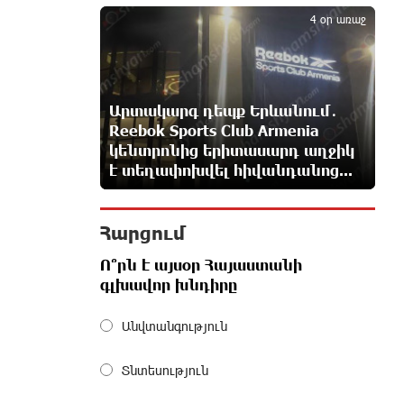
5
4 օր առաջ
Հայաստանի հավաքականի
նախկին մարզիչը կգլխավորի
Ղազախստանի հավաքականը
2 ժամ առաջ
Արտակարգ դեպք Երևանում․
Reebok Sports Club Armenia
կենտրոնից երիտասարդ աղջիկ
ԱԱԾ-ն զեկույց է ներկայացրել
է տեղափոխվել հիվանդանոց...
3 ժամ առաջ
Հարցում
Թրամփը ասել է, որ
Ո՞րն է այսօր Հայաստանի
հանրապետականները կարող են
գլխավոր խնդիրը
պարտվել Կոնգրեսի միջանկյալ
ընտրություններում
3 ժամ առաջ
Անվտանգություն
Տնտեսություն
«ՀայաՔվեի» անդամները ևս
Վաղարշապատի դատարանի