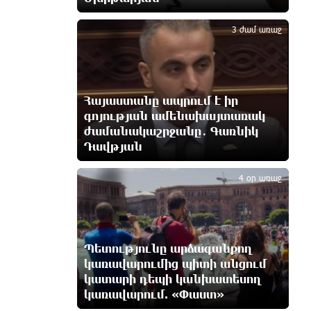
3
Գարեգին Բ-ի և եպիսկոպոսների
դեմ քրեական հետապնդումը
3 ժամ առաջ
մեկ ժամ առաջ
Սարյան փողոցի բնակարաններից
մեկում պայթյունի հետևանքով
Հայաստանը ապրում է իր
55-ամյա տղամարդը
գոյության ամենախայտառակ
այրվածքներով տեղափոխվել է
ժամանակաշրջանը․ Գառնիկ
«Այրվածքաբանության ազգային կենտրոն»
Դավթյան
մեկ ժամ առաջ
4
4 օր առաջ
Սլովակիայի արևելքում
արտակարգ դրություն է
հայտարարվել շոգի ալիքների
պատճառով
2 ժամ առաջ
Պետությունը արձագանքող
կառավարումից պիտի անցում
կատարի դեպի կանխատեսող
Երթևեկության կազմակերպման
կառավարում. «Փաստ»
փոփոխություն տեղի կունենա
2 ժամ առաջ