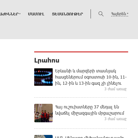
Հայերեն
ԱԺԻՆՆԵՐ
ՄԱՄՈՒԼ
ՏԵՍԱՆՅՈՒԹԵՐ
Լրահոս
Երևանի և մարզերի տասնյակ
հասցեներում օգոստոսի 10-ին, 11-
ին, 12-ին և 13-ին գազ չի լինելու
3 ժամ առաջ
Հայ ուշուիստները 37 մեդալ են
նվաճել միջազգային մրցաշարում
3 ժամ առաջ
ԱՄՆ Սենատը մեծամասնությամբ