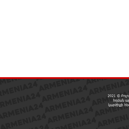
2021 © Բոլո
հղման ա
կարծիքի հ