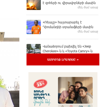
է զոհերի ու վիրավորների մասին
մեկ ժամ առաջ
«Ռեալը» հայտարարել է
Դիոմանդեի տրանսֆերի մասին
մեկ ժամ առաջ
Վանաձորում բшխվել են «Jeep
Cherokee»-ն և «Toyota Camry»-ն
32 րոպե առաջ
ԱՄԲՈՂՋ ԼՐԱՀՈՍԸ »
Մասկը մերժել է Կիևի խնդրանքը՝
օգտագործել Starlink-ը
Ռուսաստանի դեմ հարվшծները
կառավարելու համար
15 րոպե առաջ
Երևանում և մարզերում