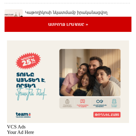
Կաթողիկոսի նկատմամբ իրականացվող
բռնադատավարությունը միահեծան իշխանության
հետևանք է. Հանրային Դաշինք
ԱՄԲՈՂՋ ԼՐԱՀՈՍԸ »
2 ժամ առաջ
Մեր երկրում իշխանության և ընդդիմության
անվերջանալի պայքարում տուժում է միայն ու
միայն ՀՀ քաղաքացին. Աննա Կոստանյան
2 ժամ առաջ
Փրկարարները հայտանաբերել են մոլորված
զբոսաշրջիկներին
մեկ ժամ առաջ
ԼՀԿ-ն պահանջում է դադարեցնել Գարեգին Բ-ի և
եպիսկոպոսների դեմ քրեական հետապնդումը
մեկ ժամ առաջ