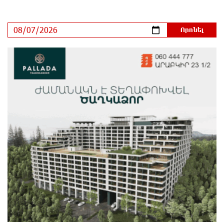
Սարյան փողոցի բնակարաններից մեկում
պայթյունի հետևանքով 55-ամյա տղամարդը
այրվածքներով տեղափոխվել է
«Այրվածքաբանության ազգային կենտրոն»
մեկ ժամ առաջ
Սլովակիայի արևելքում արտակարգ դրություն է
հայտարարվել շոգի ալիքների պատճառով
մեկ ժամ առաջ
Երթևեկության կազմակերպման փոփոխություն
տեղի կունենա
32 րոպե առաջ
Հայաստանի հավաքականի նախկին մարզիչը
կգլխավորի Ղազախստանի հավաքականը
13 րոպե առաջ