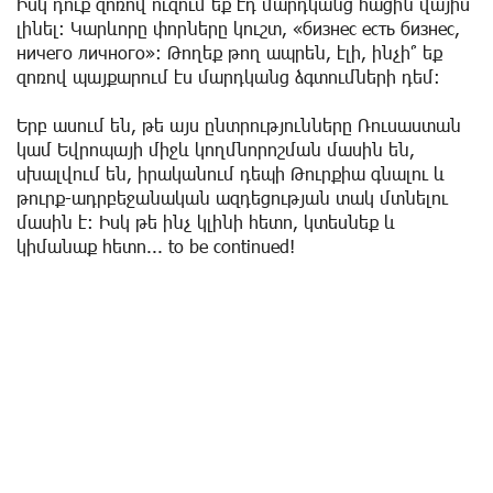
Իսկ դուք զոռով ուզում եք էդ մարդկանց հացին վայիս
լինել։ Կարևորը փորները կուշտ, «бизнес есть бизнес,
ничего личного»։ Թողեք թող ապրեն, էլի, ինչի՞ եք
զոռով պայքարում էս մարդկանց ձգտումների դեմ։
Երբ ասում են, թե այս ընտրությունները Ռուսաստան
կամ Եվրոպայի միջև կողմնորոշման մասին են,
սխալվում են, իրականում դեպի Թուրքիա գնալու և
թուրք-ադրբեջանական ազդեցության տակ մտնելու
մասին է։ Իսկ թե ինչ կլինի հետո, կտեսնեք և
կիմանաք հետո... to be continued!