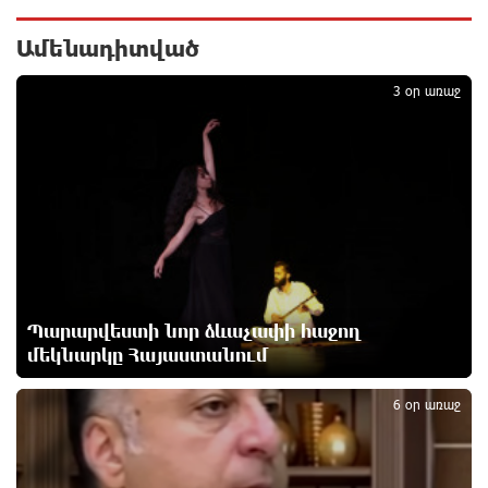
ԱԱԾ-ն զեկույց է ներկայացրել
4 րոպե առաջ
Ամենադիտված
1
3 օր առաջ
Թրամփը ասել է, որ հանրապետականները կարող
են պարտվել Կոնգրեսի միջանկյալ
ընտրություններում
23 րոպե առաջ
«ՀայաՔվեի» անդամները ևս Վաղարշապատի
դատարանի բակում են` հաջակցություն Հայ
առաքելական եկեղեցու և նրա Հովվապետի
29 րոպե առաջ
Պարարվեստի նոր ձևաչափի հաջող
մեկնարկը Հայաստանում
2
Օգոստոսի 7-ը ասորի ժողովրդի ցեղասպանության
6 օր առաջ
հիշատակի օրն է․ Ուժեղ Հայաստան
34 րոպե առաջ