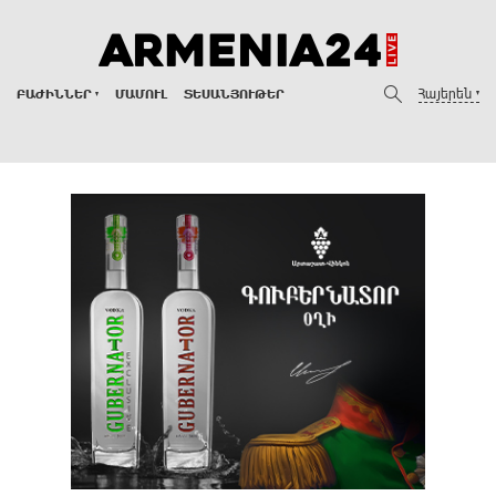
Հայերեն
ԲԱԺԻՆՆԵՐ
ՄԱՄՈՒԼ
ՏԵՍԱՆՅՈՒԹԵՐ