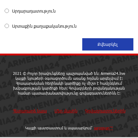
«ՀայաՔվեն» կանգնած է Հայ առաքելական
եկեղեցու պաշտպանության առաջնագծում. մաս 2
Արդարադատություն
3 ժամ առաջ
Արտաքին քաղաքականություն
«ՀայաՔվեն» կանգնած է Հայ առաքելական
եկեղեցու պաշտպանության առաջնագծում
3 ժամ առաջ
Սիրո, ազատության ու պարտքի մասին. Մենուա
Սողոմոնյան
2021 © Բոլոր իրավունքները պաշտպանված են: Armenia24.live
3 ժամ առաջ
կայքի նյութերի օգտագործումն առանց հղման արգելվում է:
Հրապարակման հեղինակի կարծիքը ոչ միշտ է համընկնում
խմբագրության կարծիքի հետ: Գովազդների բովանդակության
համար պատասխանատվությունը գովազդատուներինն է:
Կաթողիկոսի դեմ հարուցվել է ապօրինի քրեական
վարույթ, պատմության մեջ խայտառակ երևույթ է
3 ժամ առաջ
Հետադարձ կապ
Մեր մասին
Գովազդատուներին
«Ուժեղ Հայաստան»-ը լքեց ԱԺ դահլիճը՝
Կայքի պատրաստում և սպասարկում՝
sargssyan™
Վեհափառի դատավարությանը մասնակցելու