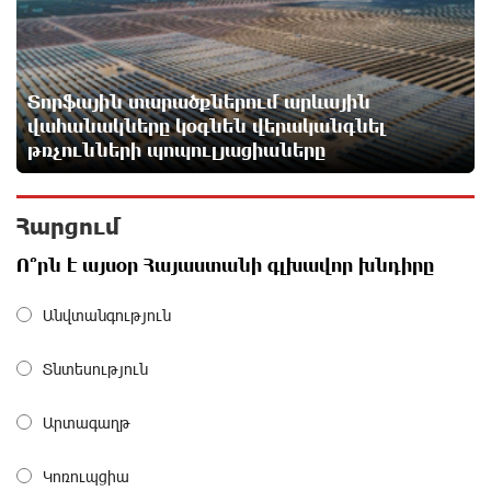
Արժանապատիվ դատավորը ինքնաբացարկ
հայտնեց և հրաժարվեց քննել գործն ու դատել
կաթողիկոսին. Մարիաննա Ղահրամանյան
Տորֆային տարածքներում արևային
2 ժամ առաջ
վահանակները կօգնեն վերականգնել
թռչունների պոպուլյացիաները
Նարեկ Կարապետյանը` Կաթողիկոսին հեռացնել
փորձելու մասին
2 ժամ առաջ
Հարցում
Ո՞րն է այսօր Հայաստանի գլխավոր խնդիրը
«ՀայաՔվեն» կանգնած է Հայ առաքելական
եկեղեցու պաշտպանության առաջնագծում. մաս 3
Անվտանգություն
2 ժամ առաջ
Տնտեսություն
Վարչապետ լինել, չի նշանակում ինչ ուզել անել
3 ժամ առաջ
Արտագաղթ
Կոռուպցիա