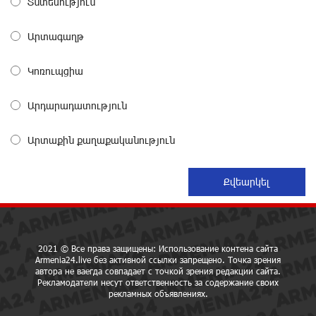
Տնտեսություն
Небольшой французский уголок в Раздане при
Արտագաղթ
сотрудничестве с Конверс МСБ
29 дней назад
Կոռուպցիա
Предателя Пашиняна нужно скинуть с трона. Аршак
Արդարադատություն
Карапетян
29 дней назад
Արտաքին քաղաքականություն
Зачем Пашинян полетел в Россию?․ Аршак
Карапетян
30 дней назад
Рост цен на продукты в Армении ускорился до 8,6%:
2021 © Все права защищены: Использование контена сайта
ЕАБР
Armenia24.live без активной ссылки запрещено. Точка зрения
30 дней назад
автора не ваегда совпадает с точкой зрения редакции сайта.
Рекламодатели несут ответственность за содержание своих
рекламных объявлениях.
Idram - главный партнер ежегодной конференции