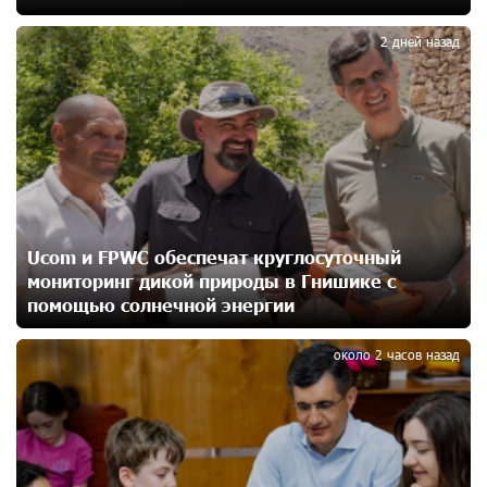
2
2 дней назад
Новые финансовые навыки на «Давидбекских
играх»: Idram&IDBank
16 дней назад
Кругом война. А вас вводят в заблуждение. Аршак
Карапетян
17 дней назад
Ucom и FPWC обеспечат круглосуточный
Центр продаж и обслуживания Ucom в Егварде
мониторинг дикой природы в Гнишике с
возобновил работу по новому адресу — ул.
помощью солнечной энергии
3
Ереванян, 3/47
18 дней назад
около 2 часов назад
До 25% idcoin-ов при покупке авиабилетов Flyone:
Idram&IDBank
21 дней назад