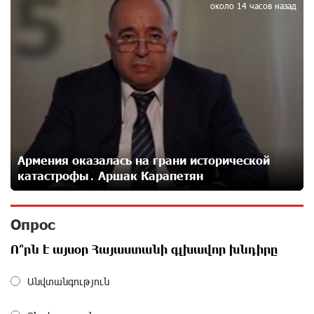
5
25 дней назад
около 14 часов назад
Пашинян замотивирован уничтожить Армению․
Аршак Карапетян
27 дней назад
«Мой лес Армения» — бенефициар инициативы
«Сила одного драма» в июле
27 дней назад
Армения оказалась на грани исторической
катастрофы․ Аршак Карапетян
Станьте акционером Юнибанка и воспользуйтесь
выгодным инвестиционным предложением
Опрос
27 дней назад
Ո՞րն է այսօր Հայաստանի գլխավոր խնդիրը
IDBank предупреждает о мошеннических звонках от
Անվտանգություն
имени пенсионных фондов
29 дней назад