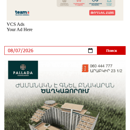
годовых и оформление в мобильном приложении
8 дней назад
Платформа Rate.Trading на Seaside Startup Summit:
IDBank представил инновационное решение
8 дней назад
Состоялось открытие Khachaturian Rooftop при
поддержке IDBank
9 дней назад
Пашинян ты упустил свой шанс уйти спокойно.
Аршак Карапетян
10 дней назад
Обновленный Центр продаж и обслуживания Ucom
открылся по адресу ул. Шаумяна, 24/2 в Арарате
10 дней назад