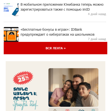
В мобильном приложении Юнибанка теперь можно
зарегистрироваться также с помощью imID
4 дней назад
«Бесплатные бонусы в играх»: IDBank
предупреждает о кибератаках на школьников
7 дней назад
ВСЯ ЛЕНТА »
ЕАЭС со временем будет расширяться. Когда-нибудь
это поймёт и рядовой армянин, но будет уже поздно
7 дней назад
Если Израиль использует тему Геноцида армян
против Эрдогана, то что для него значит сам
Геноцид?
7 дней назад
ВТБ (Армения): вклад «Стабильный» — до 10%