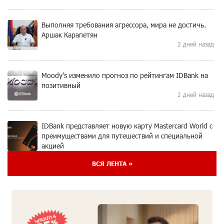
Выполняя требования агрессора, мира не достичь.
Аршак Карапетян
2 дней назад
Moody’s изменило прогноз по рейтингам IDBank на
позитивный
2 дней назад
IDBank представляет новую карту Mastercard World с
преимуществами для путешествий и специальной
акцией
3 дней назад
ВСЯ ЛЕНТА »
Ucom и FPWC обеспечат круглосуточный
мониторинг дикой природы в Гнишике с помощью
солнечной энергии
3 дней назад