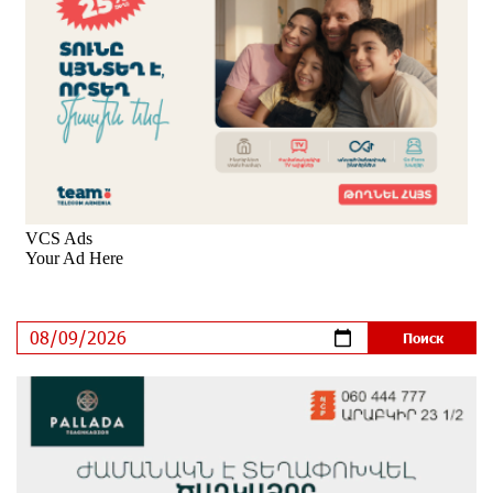
Idram и IDBank - рядом со стартапами на Seaside
Startup Summit
5 дней назад
В мобильном приложении Юнибанка теперь можно
зарегистрироваться также с помощью imID
6 дней назад
«Бесплатные бонусы в играх»: IDBank
предупреждает о кибератаках на школьников
8 дней назад
ЕАЭС со временем будет расширяться. Когда-нибудь
это поймёт и рядовой армянин, но будет уже поздно
9 дней назад
Если Израиль использует тему Геноцида армян