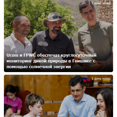
3
3 дней назад
При поддержке Ucom в спортивной школе Вайка
установлена солнечная электростанция мощностью
15 кВт
17 дней назад
Новые финансовые навыки на «Давидбекских
играх»: Idram&IDBank
Ucom и FPWC обеспечат круглосуточный
17 дней назад
мониторинг дикой природы в Гнишике с
помощью солнечной энергии
4
Кругом война. А вас вводят в заблуждение. Аршак
Карапетян
1 день назад
19 дней назад
Центр продаж и обслуживания Ucom в Егварде
возобновил работу по новому адресу — ул.
Ереванян, 3/47
19 дней назад