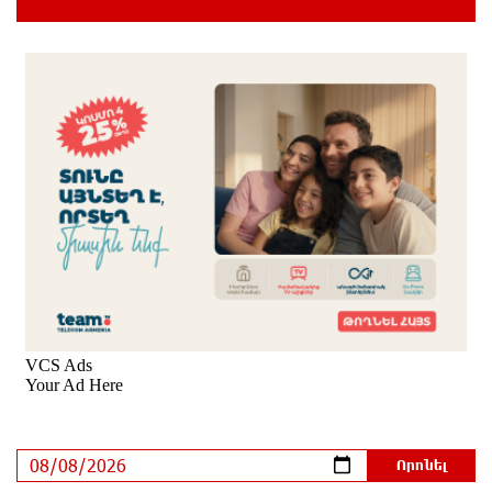
Հրդեհի ահազանգ Սայաթ-Նովա պողոտայում.
շենքից տարհանվել է 5 բնակիչ
մեկ ժամ առաջ
Ճապոնական Յակիշիմե կերամիկայի
ցուցահանդեսը երկարաձգվել է մինչև օգոստոսի
30-ը
40 րոպե առաջ
Որոնվում է նախաձեռնված քրեական վարույթի
շրջանակներում
21 րոպե առաջ
Փաշինյանն ու Թրամփը հեռախոսազրույց են
ունեցել
2 րոպե առաջ