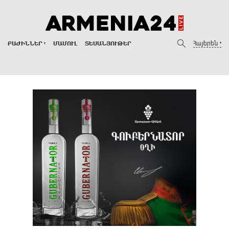
Հայերեն
ԲԱԺԻՆՆԵՐ
ՄԱՄՈՒԼ
ՏԵՍԱՆՅՈՒԹԵՐ