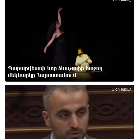
1
Իրանը պատրաստ է բացել Հորմուզի նեղուցը, եթե
ԱՄՆ-ն ընդունի հանրապետության պայմանները
մեկ ժամ առաջ
Երևանում անցկացվել է հաշմանդամություն
ունեցող անձանց միջազգային մարզական
փառատոն
մեկ ժամ առաջ
Պարարվեստի նոր ձևաչափի հաջող
մեկնարկը Հայաստանում
2
Դմիտրի Մեդվեդև. Արևմուտքի
քաղաքականությունը Հայաստանի նկատմամբ
1 օր առաջ
կրկնում է վրացական սցենարը
2 ժամ առաջ
Ադրբեջանցիների բնակեցումը Հայաստանում լուրջ
վտանգներ է պարունակում. Ավետիք Չալաբյան
2 ժամ առաջ