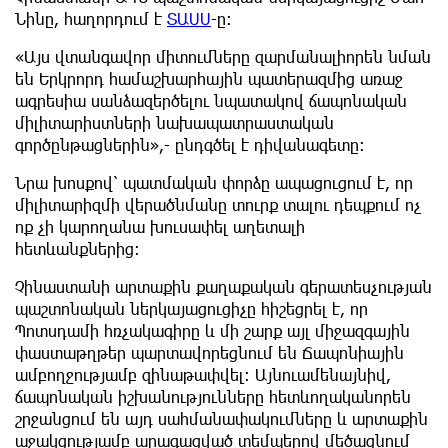
Նինը, հաղորդում է
ՏԱՍՍ
-ը:
«Այս վտանգավոր միտումները զարմանալիորեն նման
են Երկրորդ համաշխարհային պատերազմից առաջ
ագրեսիա սանձազերծելու նպատակով ճապոնական
միլիտարիստների նախապատրաստական
գործընթացներին»,- ընդգծել է դիվանագետը։
Նրա խոսքով՝ պատմական փորձը ապացուցում է, որ
միլիտարիզմի վերածնմանը տուրք տալու դեպքում ոչ
ոք չի կարողանա խուսափել աղետալի
հետևանքներից։
Չինաստանի արտաքին քաղաքական գերատեսչության
պաշտոնական ներկայացուցիչը հիշեցրել է, որ
Պոտսդամի հռչակագիրը և մի շարք այլ միջազգային
փաստաթղթեր պարտավորեցնում են Ճապոնիային
ամբողջությամբ զինաթափվել։ Այնուամենայնիվ,
ճապոնական իշխանությունները հետևողականորեն
շրջանցում են այդ սահմանափակումները և արտաքին
աջակցությամբ արագացված տեմպերով մեծացնում