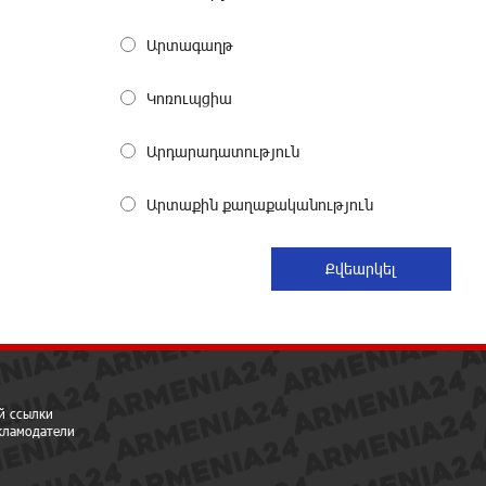
До 25% idcoin-ов при покупке
Արտագաղթ
авиабилетов Flyone: Idram&IDBank
21 дней назад
Կոռուպցիա
Ucom и Microsoft Innovation Center
Արդարադատություն
помогают школьникам развивать
навыки кибербезопасности
Արտաքին քաղաքականություն
21 дней назад
При поддержке Ucom в Шенаване
установлена солнечная станция
мощностью 10 кВт
22 дней назад
Юнибанк разыграет поездку в
й ссылки
Италию среди новых держателей
екламодатели
карт Mastercard World «Travel»
24 дней назад