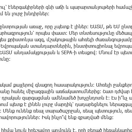
ուլ՝ էներգակիրների գնի աճի և պարարտանյութերի համա
 են լուրջ խնդիրներ։
ընտրության առաջ, որը չպետք է լիներ։ ԵԱՏՄ, թե ԵՄ ընտ
խարհագրություն՝ որպես փաստ։ Մեր տնտեսությունը մեծապ
պես քրիստոնյա ազգ, մշակութային ահռելի ժառանգությամբ
նք Եվրոպական ստանդարտներին, ինստիտուցիոնալ եվրոպ
 ԵԱՏՄ անդամակցության և SEPA-ի տեսքով։ Մնում էր պե
ունը։
կամ քայլերով գնացող հասարակություն։ Ահռելի ջանքեր
անը հանել միջազգային առճակատումներից։ Շատ դժվար է 
է դրական զարգացման ամենամեծ խոչընդոտն է։ Էս ի՞նչ ա
րում պետք է լինեն լուրջ մարդիկ՝ դադարեցնելու ներազգա
ենք ունենք ռեալ տարածաշրջան, ռեալ պետություն, ռեա
րավորություններ։ Իսկ ինչո՞վ ենք զբաղված մենք։
հիմա նույն հրեշավոր աղմուկն է, որի բերած հեռանկարից