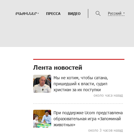
Русский
ԲԱԺԻՆՆԵՐ
ПРЕССА
ВИДЕО
Лента новостей
Мы не хотим, чтобы сатана,
пришедший к власти, судил
христиан за их поступки
около часа назад
При поддержке Ucom представлена
образовательная игра «Запоминай
животных»
около 3 часов назад