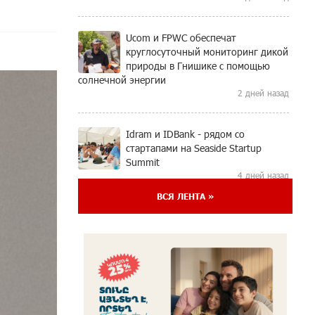
Ucom и FPWC обеспечат
круглосуточный мониторинг дикой
природы в Гнишике с помощью
солнечной энергии
2 дней назад
Idram и IDBank - рядом со
стартапами на Seaside Startup
Summit
4 дней назад
ВСЯ ЛЕНТА »
В мобильном приложении
Юнибанка теперь можно
зарегистрироваться также с
помощью imID
4 дней назад
«Бесплатные бонусы в играх»: