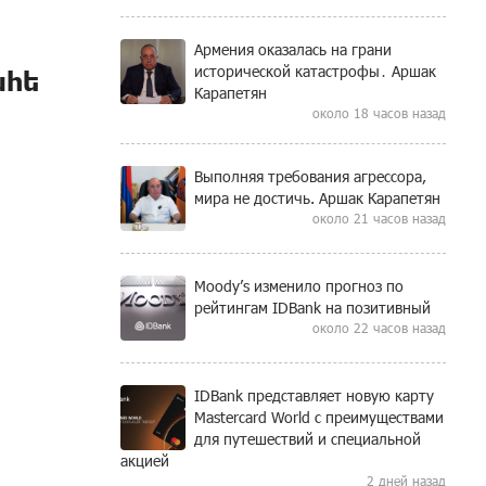
Армения оказалась на грани
исторической катастрофы․ Аршак
ահե
Карапетян
около 18 часов назад
Выполняя требования агрессора,
мира не достичь. Аршак Карапетян
около 21 часов назад
Moody’s изменило прогноз по
рейтингам IDBank на позитивный
около 22 часов назад
IDBank представляет новую карту
Mastercard World с преимуществами
для путешествий и специальной
акцией
2 дней назад