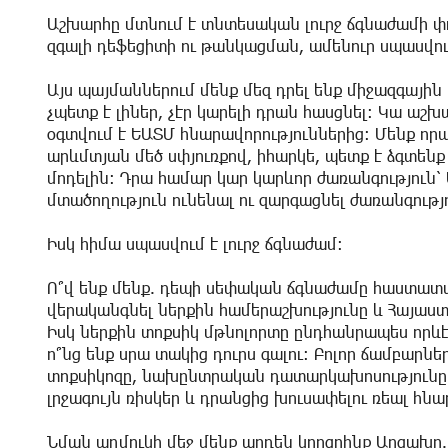
Աշխարհը մտնում է տնտեսական լուրջ ճգնաժամի փ
զգալի դեֆեցիտի ու թանկացման, ամենուր սպասվում
Այս պայմաններում մենք մեզ դրել ենք միջազգային 
չպետք է լիներ, չէր կարելի դրան հասցնել։ Կա աշ
օգտվում է ԵԱՏՄ հնարավորություններից։ Մենք որ
արևմտյան մեծ սփյուռքով, իհարկե, պետք է ձգտե
մոդելին։ Դրա համար կար կարևոր ժառանգություն՝
մտածողություն ունենալ ու զարգացնել ժառանգությ
Իսկ հիմա սպասվում է լուրջ ճգնաժամ։
Ո՞վ ենք մենք. դեպի սեփական ճգնաժամը հաստատա
վերականգնել ներքին համերաշխությունը և Հայաստ
Իսկ ներքին տոքսիկ մթնոլորտը ընդհանրապես որև
ո՞նց ենք սրա տակից դուրս գալու։ Բոլոր ճամբարնե
տոքսիկոզը, նախընտրական դատարկախոսությունը։ Մ
լրջագույն ռիսկեր և դրանցից խուսափելու ռեալ հնա
Նման աղմուկի մեջ մենք արդեն կորցրինք Արցախը. 