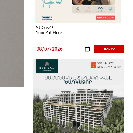
IDBank предупреждает о
кибератаках на школьников
7 дней назад
ЕАЭС со временем будет
расширяться. Когда-нибудь это
поймёт и рядовой армянин, но
будет уже поздно
7 дней назад
Если Израиль использует тему
Геноцида армян против Эрдогана,
то что для него значит сам
Геноцид?
7 дней назад
ВТБ (Армения): вклад
«Стабильный» — до 10% годовых
и оформление в мобильном
приложении