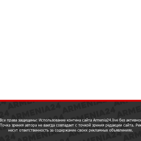
Все права защищены: Использование контена сайта Armenia24.live без активно
Точка зрения автора не ваегда совпадает с точкой зрения редакции сайта. Р
несут ответственность за содержание своих рекламных объявлениях.