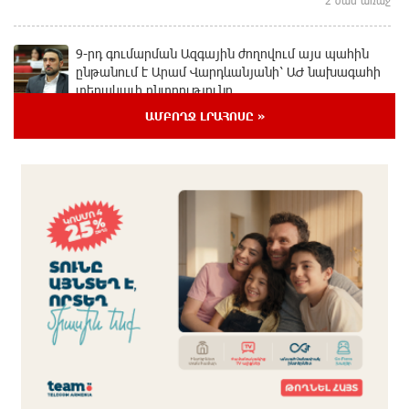
2 ժամ առաջ
9-րդ գումարման Ազգային ժողովում այս պահին
ընթանում է Արամ Վարդևանյանի՝ ԱԺ նախագահի
տեղակալի ընտրությունը
37 րոպե առաջ
ԱՄԲՈՂՋ ԼՐԱՀՈՍԸ »
Առանց հանքարդյունաբերության
տեխնոլոգիական առաջընթացն անհնար է․
Վարդան Ջհանյան
22 րոպե առաջ
Ավետիք Չալաբյանին կալանավորել են
անօրինական հիմքերով. Անահիտ Ադամյան
11 րոպե առաջ
Ժողովո՛ւրդ, Սամվել Կարապետյանի,
սրբազանների կալանքը ապօրինի է եղել. Արամ
Վարդևանյան