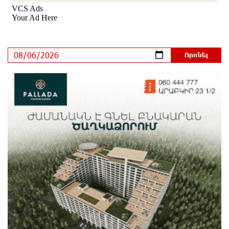
17 րոպե առաջ
Ամեն ընտրություններից հետո իշխանական
պատգամավորների թիվը փոքրանում է, գնալով
ավելի է փոքրանալու. Նարեկ Կարապետյան
20 րոպե առաջ
Սամվել Կարապետյանի տեսլականը համոզեց ինձ
վերադառնալ քաղաքականություն․ Արամ
Վարդևանյան
30 րոպե առաջ
Մի´ հանձնվիր թուրքական ողորմածությանը,
պայքարիր մինչև վերջ. Ավետիք Չալաբյանի
ուղերձը կալանավայրից
40 րոպե առաջ
«Չեմ վերադառնալու փաստաբանական
գործունեությանը»․ Արամ Վարդևանյան