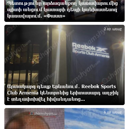
գործազրկության և աղքատության աճը». «Փաստ»
Պետությունը արձագանքող կառավարումից
3 ժամ առաջ
պիտի անցում կատարի դեպի կանխատեսող
կառավարում. «Փաստ»
4
Գնաճային ռիսկերի, արտահանման խնդիրների և
աճի կայունության մարտահրավերների
2 օր առաջ
համախումբը. «Փաստ»
3 ժամ առաջ
Քաղաքական սուր կոնտրաստն ու դիսբալանսը.
«Փաստ»
3 ժամ առաջ
Ընտրություններն ավարտվեցին,
Արտակարգ դեպք Երևանում․ Reebok Sports
իշխանություններին էլ ոչինչ չի հետաքրքրու՞մ.
Club Armenia կենտրոնից երիտասարդ աղջիկ
«Փաստ»
է տեղափոխվել հիվանդանոց...
5
3 ժամ առաջ
6 օր առաջ
Նոր պարտքեր են ներգրավում ճեղքերը փակելու
համար. «Փաստ»