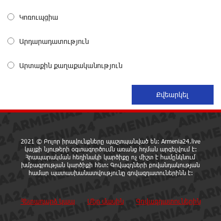
Կոռուպցիա
37 թիվն է. վաղը զանգը հնչելու է նույնիսկ կատակ
Արդարադատություն
անողների համար. Մենուա Սողոմոնյան
12 ժամ առաջ
Արտաքին քաղաքականություն
Օգոստոսի 6-ին, 7-ին, 10-ին, 11-ին, 12-ին և 13-ին
հարյուրավոր հասցեներում լույս չի լինելու
13 ժամ առաջ
Ջուր հավաքեք․ բազմաթիվ հասցեներում ջուր չի
2021 © Բոլոր իրավունքները պաշտպանված են: Armenia24.live
լինելու
կայքի նյութերի օգտագործումն առանց հղման արգելվում է:
13 ժամ առաջ
Հրապարակման հեղինակի կարծիքը ոչ միշտ է համընկնում
խմբագրության կարծիքի հետ: Գովազդների բովանդակության
համար պատասխանատվությունը գովազդատուներինն է:
Եվրոպայի մայրաքաղաքները գրանցում են շոգի
նոր ռեկորդներ
Հետադարձ կապ
Մեր մասին
Գովազդատուներին
13 ժամ առաջ