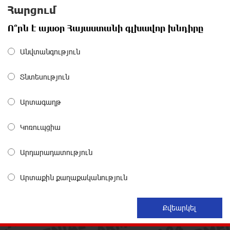
տեսանյութ
Հարցում
12 ժամ առաջ
Ո՞րն է այսօր Հայաստանի գլխավոր խնդիրը
Ռեբուսը լուծելու համար, ասեք թե ինչպե՞ս ՀՀ
29.800 քկմ տարածքը կրճատվեց. Վարդևանյանը՝
Անվտանգություն
Հովհաննիսյանին
12 ժամ առաջ
Տնտեսություն
Ֆասթ Բանկը Սևան Ստարտափ Սամմիթին
Արտագաղթ
ներկայացրել է իր պրոդուկտներն ու քարտային
առաջարկները
Կոռուպցիա
13 ժամ առաջ
Արդարադատություն
Ընդդիմությունը պետք է իր շուրջը համախմբի
արտախորհրդարանական բոլոր ուժերին. Արեգ
Արտաքին քաղաքականություն
Սավգուլյան
13 ժամ առաջ
Կաթողիկոսի և հոգևոր դասի ներկայացուցիչների