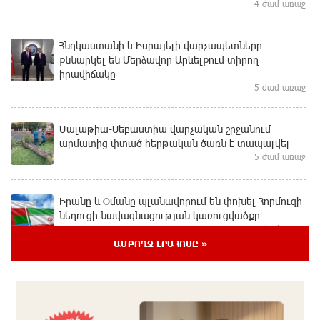
4 ժամ առաջ
Հնդկաստանի և Իսրայելի վարչապետները
քննարկել են Մերձավոր Արևելքում տիրող
իրավիճակը
5 ժամ առաջ
Մալաթիա-Սեբաստիա վարչական շրջանում
արմատից փտած հերթական ծառն է տապալվել
5 ժամ առաջ
Իրանը և Օմանը պլանավորում են փոխել Հորմուզի
նեղուցի նավագնացության կառուցվածքը
5 ժամ առաջ
ԱՄԲՈՂՋ ԼՐԱՀՈՍԸ »
8-ամյա Մոնթե Մուրադյանն ու Սյունե Քոսակյանը
հաղթահարել են Արարատի գագաթը
6 ժամ առաջ