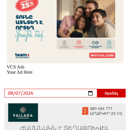
Վթար Լոռու մարզում․ փրկարարները վարորդին
դուրս են բերել արգելափակումից
6 ժամ առաջ
Երևանում երթուղիների փոփոխություն կլինի
6 ժամ առաջ
Օգոստոսի 7-ին՝ Գարեգին Բ Ամենայն Հայոց
Կաթողիկոսի դատական նիստը
6 ժամ առաջ
ՆԳՆ-ն՝ աղբակույտի տակ մնացած քաղաքացու
մահվան մասին
7 ժամ առաջ
«Համահայկական ճակատ» շարժումը