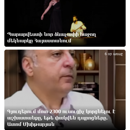
Օվերչուկ
8 ժամ առաջ
Հայաստանի բնակչության թիվը շուրջ 7 հազարով
Պարարվեստի նոր ձևաչափի հաջող
ավելացել է
8 ժամ առաջ
մեկնարկը Հայաստանում
2
6 օր առաջ
Իսրայելի ՊԲ-ն հարձակվել է Լիբանանում
«Հըզբոլլահ»-ի հրամանատարական կետերի և
պահեստների վրա
9 ժամ առաջ
«Ռեալ Մադրիդ»-ն ու «ՌԲ Լայպցիգը»
համաձայնության են եկել Յան Դիոմանդեի
տրանսֆերի վերաբերյալ
9 ժամ առաջ
Գյուղերում մոտ 2300 ուսուցիչ կորցնելու է
աշխատանքը, եթե փակվեն դպրոցները.
Ատոմ Մխիթարյան
Այսօրվա կառավարությունը ուսանողներին