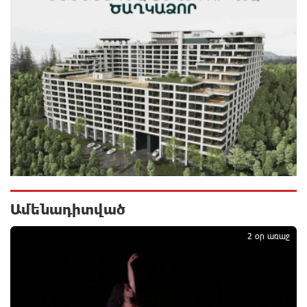
զորակցություն է հայտնում Ամենայն Հայոց
Կաթողիկոսին
7 ժամ առաջ
Ավտովթար՝ Կոտայքի մարզում. Զովունի-Եղվարդ
ճանապարհին բախվել են «Alfa Romeo»-ն և «Opel»-
ը. կա վիրավոր
7 ժամ առաջ
Արժևորվում է Շիրակի երգիծական
բանահյուսությունը
7 ժամ առաջ
Ամենադիտված
1
Վրաստանում պետական ​​պաշտոնյային կաշառելու
2 օր առաջ
փորձի համար քաղաքացի է ձերբակալվել
8 ժամ առաջ
ՌԴ-ն պատրաստ է շարունակել Հայաստանի
երկաթուղիների կոնցեսիոն կառավարումը.