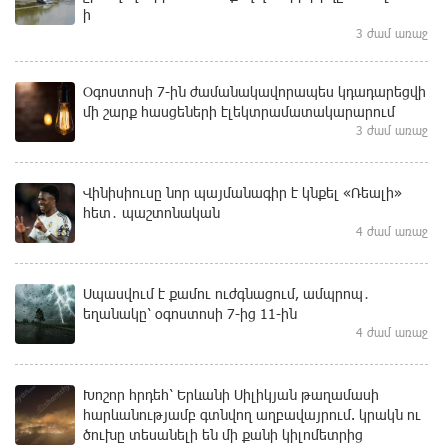
ի
3 ժամ առաջ
Օգոստոսի 7-ին ժամանակավորապես կդադարեցվի
մի շարք հասցեների էլեկտրամատակարարում
3 ժամ առաջ
Վինիսիուսը նոր պայմանագիր է կնքել «Ռեալի»
հետ․ պաշտոնական
4 ժամ առաջ
Սպասվում է քամու ուժգնացում, ամպրոպ․
եղանակը՝ օգոստոսի 7-ից 11-ին
4 ժամ առաջ
Խոշոր հրդեհ՝ Երևանի Սիլիկյան թաղամասի
հարևանությամբ գտնվող աղբավայրում. կրակն ու
ծուխը տեսանելի են մի քանի կիլոմետրից