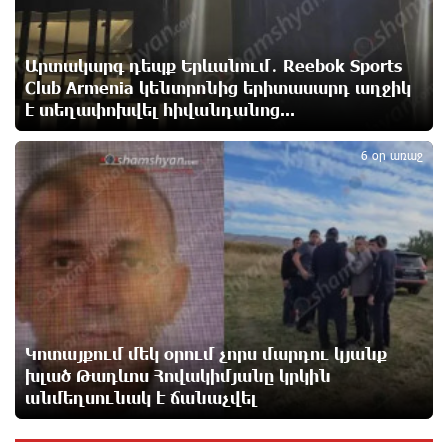
Կարապետյան
11 ժամ առաջ
Արտակարգ դեպք Երևանում․ Reebok Sports
Club Armenia կենտրոնից երիտասարդ աղջիկ
Վաղը մենք ԱԺ չենք գալու. Նարեկ Կարապետյան
է տեղափոխվել հիվանդանոց...
11 ժամ առաջ
5
6 օր առաջ
ՈւՂԻՂ. Նարեկ Կարապետյանը հանդես է գալիս
հայտարարությամբ
11 ժամ առաջ
Moody’s-ը IDBank-ի վարկանիշային հեռանկարը
փոխել է դրականի
11 ժամ առաջ
Կոտայքում մեկ օրում չորս մարդու կյանք
խլած Թադևոս Հովակիմյանը կրկին
Վեհափառի անձնագրի մեջ գրված է՝ Գարեգին Բ․
անմեղսունակ է ճանաչվել
նույնիսկ քննիչներն ու դատախազներն են այդպես
դիմում նրան՝ իրենց հավատից ելնելով․