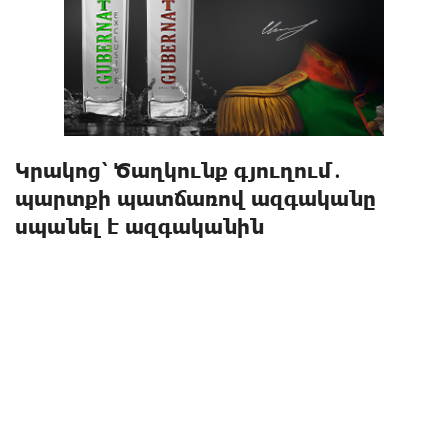
Կրակnց՝ Ծաղկունք գյուղում․
պարտքի պատճառով ազգականը
uպանել է ազգականին