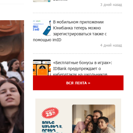
3 дней назад
В мобильном приложении
Юнибанка теперь можно
зарегистрироваться также с
помощью imID
4 дней назад
«Бесплатные бонусы в играх»:
IDBank предупреждает о
кибератаках на школьников
6 дней назад
ВСЯ ЛЕНТА »
ЕАЭС со временем будет
расширяться. Когда-нибудь это
поймёт и рядовой армянин, но
будет уже поздно
7 дней назад