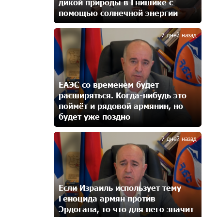
дикой природы в Гнишике с
освобождению армянских заключенных,
помощью солнечной энергии
осужденных в Азербайджане
3
13 дней назад
7 дней назад
Против кого вооружается
Азербайджан? Аршак Карапетян
15 дней назад
ЕАЭС со временем будет
расширяться. Когда-нибудь это
При поддержке Ucom в спортивной
поймёт и рядовой армянин, но
школе Вайка установлена
будет уже поздно
солнечная электростанция
4
мощностью 15 кВт
15 дней назад
7 дней назад
Новые финансовые навыки на
«Давидбекских играх»:
Idram&IDBank
Если Израиль использует тему
15 дней назад
Геноцида армян против
Эрдогана, то что для него значит