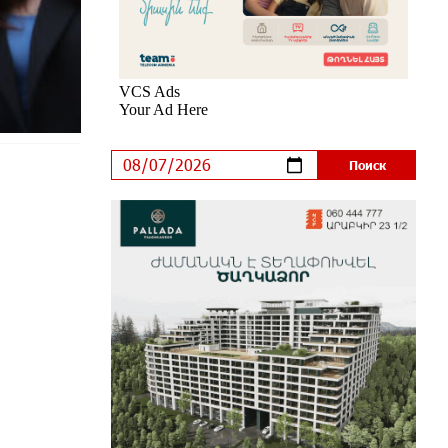
Если Израиль использует тему
Геноцида армян против Эрдогана,
то что для него значит сам
Геноцид?
7 дней назад
ВТБ (Армения): вклад
«Стабильный» — до 10% годовых
и оформление в мобильном
приложении
8 дней назад
Платформа Rate.Trading на Seaside
Startup Summit: IDBank представил
инновационное решение
8 дней назад
Состоялось открытие Khachaturian
Rooftop при поддержке IDBank
9 дней назад