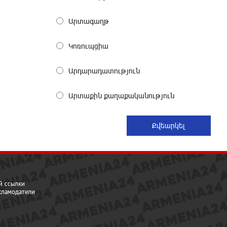
При поддержке Ucom в Шенаване
установлена солнечная станция
Արտագաղթ
мощностью 10 кВт
22 дней назад
Կոռուպցիա
Юнибанк разыграет поездку в
Արդարադատություն
Италию среди новых держателей
карт Mastercard World «Travel»
Արտաքին քաղաքականություն
23 дней назад
Москва–Баку: есть разногласия, но
связи сохраняются. А мы что
делаем?
24 дней назад
й ссылки
День благодарности клиентам в
екламодатели
Ванадзоре: IDBank
25 дней назад