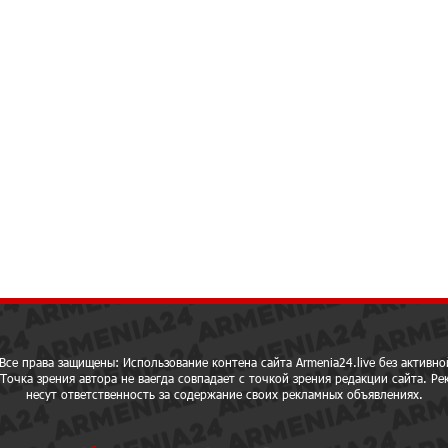
Все права защищены: Использование контена сайта Armenia24.live без активно
Точка зрения автора не ваегда совпадает с точкой зрения редакции сайта. Р
несут ответственность за содержание своих рекламных объявлениях.