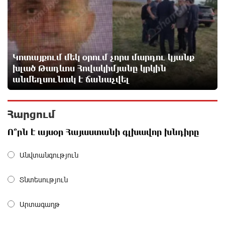
Moody’s-ը IDBank-ի վարկանիշային հեռանկարը
փոխել է դրականի
10 ժամ առաջ
Կոտայքում մեկ օրում չորս մարդու կյանք
խլած Թադևոս Հովակիմյանը կրկին
Վեհափառի անձնագրի մեջ գրված է՝ Գարեգին Բ․
անմեղսունակ է ճանաչվել
նույնիսկ քննիչներն ու դատախազներն են այդպես
դիմում նրան՝ իրենց հավատից ելնելով․
տեսանյութ
Հարցում
11 ժամ առաջ
Ո՞րն է այսօր Հայաստանի գլխավոր խնդիրը
Ռեբուսը լուծելու համար, ասեք թե ինչպե՞ս ՀՀ
29.800 քկմ տարածքը կրճատվեց. Վարդևանյանը՝
Անվտանգություն
Հովհաննիսյանին
11 ժամ առաջ
Տնտեսություն
Ֆասթ Բանկը Սևան Ստարտափ Սամմիթին
Արտագաղթ
ներկայացրել է իր պրոդուկտներն ու քարտային
առաջարկները