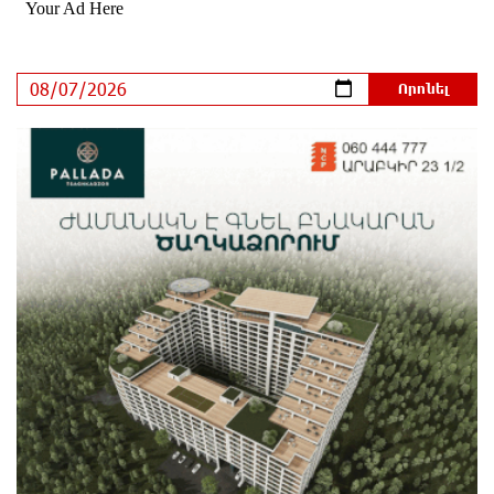
Կաթողիկոսի դատական նիստը
5 ժամ առաջ
ՆԳՆ-ն՝ աղբակույտի տակ մնացած քաղաքացու
մահվան մասին
6 ժամ առաջ
«Համահայկական ճակատ» շարժումը
զորակցություն է հայտնում Ամենայն Հայոց
Կաթողիկոսին
6 ժամ առաջ
Ավտովթար՝ Կոտայքի մարզում. Զովունի-Եղվարդ
ճանապարհին բախվել են «Alfa Romeo»-ն և «Opel»-
ը. կա վիրավոր
6 ժամ առաջ
Արժևորվում է Շիրակի երգիծական