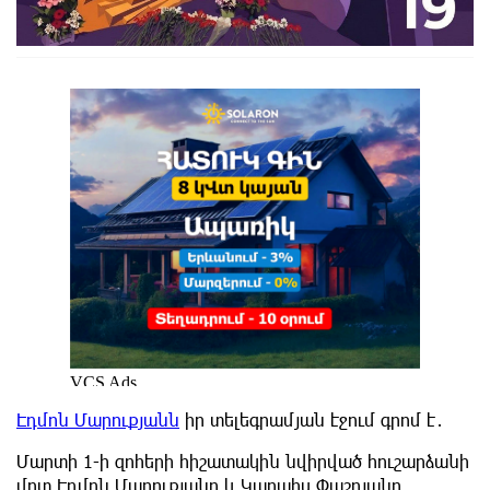
Էդմոն Մարուքյանն
իր տելեգրամյան էջում գրոմ է․
Մարտի 1-ի զոհերի հիշատակին նվիրված հուշարձանի
մոտ Էդմոն Մարուքյանը և Կարպիս Փաշոյանը