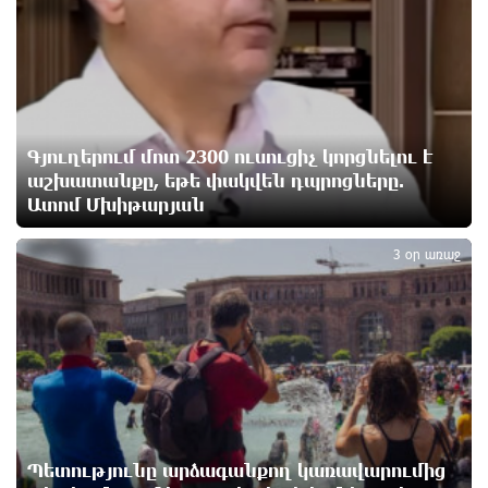
8 ժամ առաջ
«Ռեալ Մադրիդ»-ն ու «ՌԲ Լայպցիգը»
համաձայնության են եկել Յան Դիոմանդեի
տրանսֆերի վերաբերյալ
8 ժամ առաջ
Գյուղերում մոտ 2300 ուսուցիչ կորցնելու է
աշխատանքը, եթե փակվեն դպրոցները.
Ատոմ Մխիթարյան
Այսօրվա կառավարությունը ուսանողներին
3
առաջարկում է պահանջարկ չունեցող
մասնագիտություններ. Ատոմ Մխիթարյան
3 օր առաջ
8 ժամ առաջ
Հայրենիքը փոքրանում է մեր աչքերի առաջ․
ազգային ողբերգություն է․ Ավետիք Չալաբյան
9 ժամ առաջ
Սամվել Կարապետյանը «ամբողջ հայության
խայտառակություն» է անվանել Ամենայն Հայոց
Պետությունը արձագանքող կառավարումից