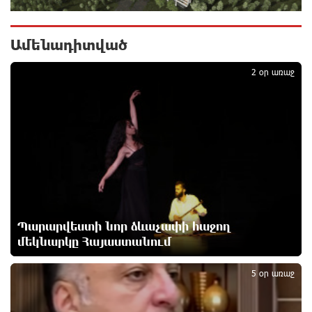
բանահյուսությունը
6 ժամ առաջ
Ամենադիտված
1
Վրաստանում պետական ​​պաշտոնյային կաշառելու
2 օր առաջ
փորձի համար քաղաքացի է ձերբակալվել
7 ժամ առաջ
ՌԴ-ն պատրաստ է շարունակել Հայաստանի
երկաթուղիների կոնցեսիոն կառավարումը.
Օվերչուկ
7 ժամ առաջ
Հայաստանի բնակչության թիվը շուրջ 7 հազարով
Պարարվեստի նոր ձևաչափի հաջող
ավելացել է
7 ժամ առաջ
մեկնարկը Հայաստանում
2
5 օր առաջ
Իսրայելի ՊԲ-ն հարձակվել է Լիբանանում
«Հըզբոլլահ»-ի հրամանատարական կետերի և
պահեստների վրա