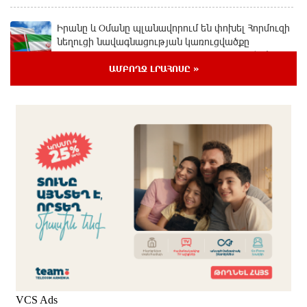
Իրանը և Օմանը պլանավորում են փոխել Հորմուզի
նեղուցի նավագնացության կառուցվածքը
4 ժամ առաջ
ԱՄԲՈՂՋ ԼՐԱՀՈՍԸ »
8-ամյա Մոնթե Մուրադյանն ու Սյունե Քոսակյանը
հաղթահարել են Արարատի գագաթը
5 ժամ առաջ
Վթար Լոռու մարզում․ փրկարարները վարորդին
դուրս են բերել արգելափակումից
5 ժամ առաջ
Երևանում երթուղիների փոփոխություն կլինի
5 ժամ առաջ
Օգոստոսի 7-ին՝ Գարեգին Բ Ամենայն Հայոց