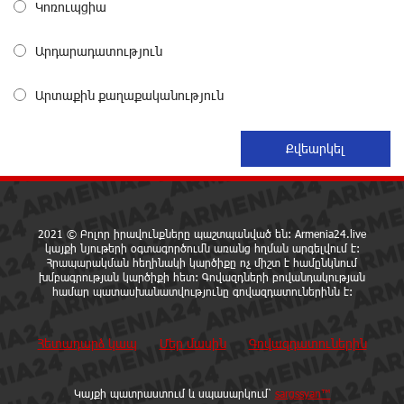
Կոռուպցիա
12 ժամ առաջ
Արդարադատություն
Ընդդիմությունը պետք է իր շուրջը համախմբի
արտախորհրդարանական բոլոր ուժերին. Արեգ
Արտաքին քաղաքականություն
Սավգուլյան
12 ժամ առաջ
Կաթողիկոսի և հոգևոր դասի ներկայացուցիչների
նկատմամբ հարուցված այս խայտառակ քրեական
գործընթացը իշխանության կողմից քաղաքական
ուղիղ միջամտություն է Եկեղեցու ներքին գործերին և
2021 © Բոլոր իրավունքները պաշտպանված են: Armenia24.live
ինքնավարությանը. Ղահրամանյան
կայքի նյութերի օգտագործումն առանց հղման արգելվում է:
12 ժամ առաջ
Հրապարակման հեղինակի կարծիքը ոչ միշտ է համընկնում
խմբագրության կարծիքի հետ: Գովազդների բովանդակության
համար պատասխանատվությունը գովազդատուներինն է:
9-րդ գումարման Ազգային ժողովում այս պահին
ընթանում է Արամ Վարդևանյանի՝ ԱԺ նախագահի
Հետադարձ կապ
Մեր մասին
Գովազդատուներին
տեղակալի ընտրությունը
13 ժամ առաջ
Կայքի պատրաստում և սպասարկում՝
sargssyan™