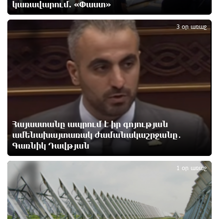
կառավարում. «Փաստ»
3
3 օր առաջ
Արտակարգ դեպք՝ Երևանում․ կոտրել են «Հույս
բոլոր մարդկանց» հիմնադրամի շենքի
պատուհաններն ու դռները
1 օր առաջ
Ալիևն ու Թրամփը հեռախոսազրույց են ունեցել
1 օր առաջ
Հայաստանը ապրում է իր գոյության
ամենախայտառակ ժամանակաշրջանը․
Գառնիկ Դավթյան
«Ինտեր»-ը հաղթեց «Յուվենտուս»-ին
4
1 օր առաջ
1 օր առաջ
Քրեական վարույթի շրջանակում անձի անձնական
և ընտանեկան կյանքին առնչվող տվյալների
անհարկի հրապարակումն անթույլատրելի է. ՄԻՊ