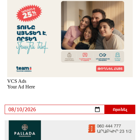
Հեշտ չէ կաթողիկոս դատելը, անգամ
դատավորներն են հրաժարվում, հասկանում են, որ
հետևանք կունենա
19 ժամ առաջ
Սխալ հարցից ճիշտ պատասխան չի ծնվում. Մհեր
Ավետիսյան
21 ժամ առաջ
Պետությունը կարծիքներով չի կառավարվում. այն
կառավարվում է գիտելիքով ու
պատասխանատվությամբ. Մհեր Ավետիսյան
21 ժամ առաջ
Ռուսաստանի ամենամեծ արևային
էլեկտրակայանը կկառուցվի Ամուրի մարզում
22 ժամ առաջ