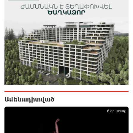
Օգոստոսի 10-ից 13-ը գազանջատումներ են
սպասվում
1 օր առաջ
Գերմանիայում ցույց է անցկացվել Մերցի
կառավարության դեմ
1 օր առաջ
Մոդին համաշխարհային ռեկորդ է սահմանել. 303
միլիոն դիտում՝ 24 ժամում
1 օր առաջ
Ամենադիտված
1
23-ամյա ուսանողի մշակած հավելվածը
հարավկորեական App Store-ում շրջանցել է
6 օր առաջ
նույնիսկ Google Maps-ը
1 օր առաջ