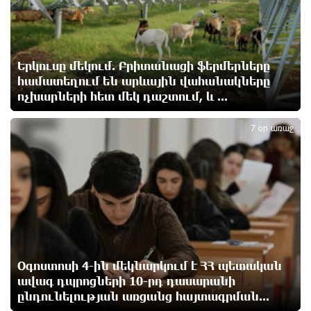
1 օր առաջ
Զելենսկին ու Վուչիչը քննարկել են
համագործակցությունն ընդլայնելու
Երկուսը մեկում. Բրիտանացի ֆերմերները
հնարավորությունները
համատեղում են արևային վահանակները
1 օր առաջ
ոչխարների հետ մեկ դաշտում, և ...
5
7 օր առաջ
Հրդեհի ահազանգ Սայաթ-Նովա պողոտայում.
շենքից տարհանվել է 5 բնակիչ
1 օր առաջ
Ճապոնական Յակիշիմե կերամիկայի
ցուցահանդեսը երկարաձգվել է մինչև օգոստոսի
30-ը
1 օր առաջ
Օգոստոսի 4-ին մեկնարկում է ՀՀ պետական
Որոնվում է նախաձեռնված քրեական վարույթի
ավագ դպրոցների 10-րդ դասարանի
շրջանակներում
ընդունելության առցանց հայտագրման...
1 օր առաջ