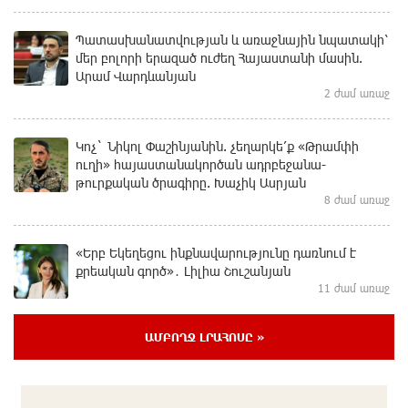
Պատասխանատվության և առաջնային նպատակի՝
մեր բոլորի երազած ուժեղ Հայաստանի մասին.
Արամ Վարդևանյան
2 ժամ առաջ
Կոչ` Նիկոլ Փաշինյանին. չեղարկե՛ք «Թրամփի
ուղի» հայաստանակործան ադրբեջանա-
թուրքական ծրագիրը. Խաչիկ Ասրյան
8 ժամ առաջ
«Երբ Եկեղեցու ինքնավարությունը դառնում է
քրեական գործ»․ Լիլիա Շուշանյան
11 ժամ առաջ
ԱՄԲՈՂՋ ԼՐԱՀՈՍԸ »
Կաթողիկոսի դատը. Ինչո՞ւ է ՌԴ-ն
սահմանափակումներ կիրառել․ ԵԱՏՄ կոլապսը.
Էդմոն Մարուքյան
16 ժամ առաջ