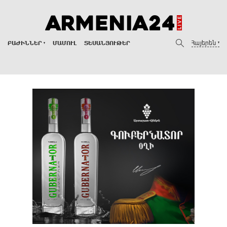
Հայերեն
ԲԱԺԻՆՆԵՐ
ՄԱՄՈՒԼ
ՏԵՍԱՆՅՈՒԹԵՐ