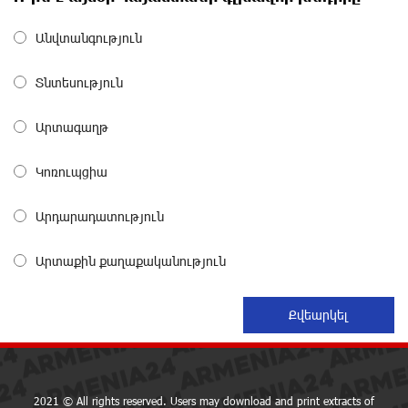
about a month ago
Անվտանգություն
Converse Bank Completes the Placement of EBRD
Տնտեսություն
Bonds
about a month ago
Արտագաղթ
From Financial Adventures to Great Victories: The 4th
Կոռուպցիա
Junius Financial Online Tournament Wrapped Up
about a month ago
Արդարադատություն
The Power of One Dram and the Armenian State
Արտաքին քաղաքականություն
Symphony Orchestra Conclude the Forest Project
Launched in Shirak
about a month ago
EBRD to Launch AMD 5 Billion Floating-Rate Bond
Offering in Armenia
about a month ago
2021 © All rights reserved. Users may download and print extracts of