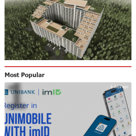
Scholarship recipients of the “Armenian Virtuosos”
Program participated in the Järvi Academy and Pärnu
Music Festival in Estonia, representing Armenia on the
international stage
16 days ago
Ucom Supports the Installation of a 15 kW Solar Power
Plant at the Vayk Sports School
17 days ago
New Financial Skills at the Davidbek Games:
Most Popular
1
Idram&IDBank
17 days ago
6 days ago
CashIn Services at AraratBank ATMs: Fast, Simple, and
Secure
20 days ago
Ucom Sales and Service Center Reopens at 3/47