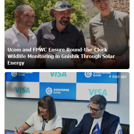
Unibank to Raffle a Trip to Italy
25 days ago
Customer Appreciation Day in Vanadzor: IDBank
Ucom and FPWC Ensure Round-the-Clock
27 days ago
Wildlife Monitoring in Gnishik Through Solar
Energy
4
Haik Kazazyan to Perform Khachaturian’s Violin Concerto
4 days ago
at the Closing Concert of the Madeira Classical
Orchestra’s 2025/2026 Season
27 days ago
My Forest Armenia is a beneficiary of the "Power of One
Dram" initiative in July
29 days ago