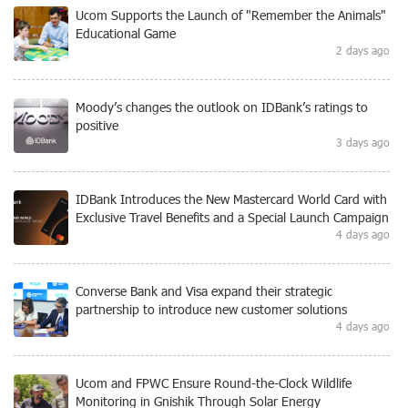
Ucom Supports the Launch of "Remember the Animals"
Educational Game
2 days ago
Moody’s changes the outlook on IDBank’s ratings to
positive
3 days ago
IDBank Introduces the New Mastercard World Card with
Exclusive Travel Benefits and a Special Launch Campaign
4 days ago
Converse Bank and Visa expand their strategic
partnership to introduce new customer solutions
4 days ago
Ucom and FPWC Ensure Round-the-Clock Wildlife
Monitoring in Gnishik Through Solar Energy