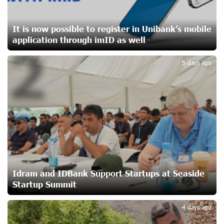
Yerevanyan Street in Yeghvard
20 days ago
It is now possible to register in Unibank’s mobile
application through imID as well
2
Up to 25% idcoin when purchasing Flyone flight tickets:
Idram&IDBank
5 days ago
23 days ago
Converse Bank Named Armenia’s Best Digital Bank for
Consumers by Euromoney
23 days ago
Ucom and Microsoft Innovation Center Help School
Students Build Cybersecurity Skills
23 days ago
Idram and IDBank Support Startups at Seaside
Startup Summit
3
Ucom Supports Installation of 10 kW Solar Plant in
4 days ago
Shenavan, Lori
24 days ago