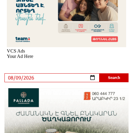
New Achievements in Europe: "Armenian Virtuosos"
Scholarship Recipients Embark on Educational Trips to
Prestigious Music Academies
9 days ago
Rate.Trading Platform at Seaside Startup Summit:
IDBank Introduces an Innovative Solution
10 days ago
Khachaturian Rooftop Grand Opening Supported by
IDBank
11 days ago
Ucom’s Sales and Service Center Reopens at 24/2
Shahumyan Street in Ararat
12 days ago