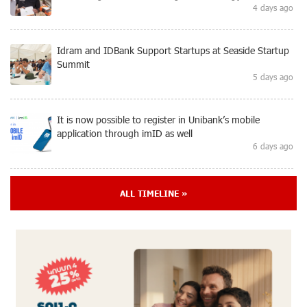
4 days ago
Idram and IDBank Support Startups at Seaside Startup
Summit
5 days ago
It is now possible to register in Unibank’s mobile
application through imID as well
6 days ago
“Free In-Game Bonuses”: IDBank Warns About
ALL TIMELINE »
Cyberattacks Targeting Schoolchildren
8 days ago
Moody's affirms Converse Bank's ratings and changes
outlook to positive from stable
8 days ago