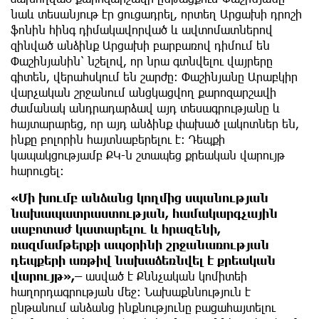
նաև տեսանյութ էր ցուցադրել, որտեղ Արցախի դրոշի
ֆոնին հինգ դիմակավորված և ավտոմատներով
զինված անձինք Արցախի բարբառով դիմում են
Փաշինյանին՝ նշելով, որ նրա գտնվելու վայրերը
գիտեն, վերահսկում են շարժը։ Փաշինյանը Արաբկիր
վարչական շրջանում անցկացվող քարոզարշավի
ժամանակ անդրադարձավ այդ տեսագրությանը և
հայտարարեց, որ այդ անձինք փախած լակոտներ են,
ինքը բոլորին հայտնաբերելու է։ Դեպքի
կապակցությամբ ՔԿ-ն շտապեց քրեական վարույթ
հարուցել։
«Մի խումբ անձանց կողմից սպանության
նախապատրաստության, համակարգչային
սաբոտաժ կատարելու և հրազենի,
ռազմամթերքի ապօրինի շրջանառության
դեպքերի առթիվ նախաձեռնվել է քրեական
վարույթ»,–
ասված է Քննչական կոմիտեի
հաղորդագրության մեջ։ Նախաքննություն է
ընթանում անձանց ինքնությունը բացահայտելու