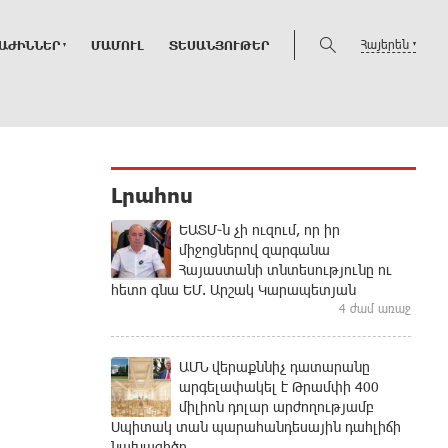
Հայերեն
ԱԺԻՆՆԵՐ
ՄԱՄՈՒԼ
ՏԵՍԱՆՅՈՒԹԵՐ
Լրահոս
ԵԱՏՄ֊ն չի ուզում, որ իր
միջոցներով զարգանա
Հայաստանի տնտեսությունը ու
հետո գնա ԵՄ. Արշակ Կարապետյան
4 ժամ առաջ
ԱՄՆ վերաքննիչ դատարանը
արգելափակել է Թրամփի 400
միլիոն դոլար արժողությամբ
Սպիտակ տան պարահանդեսային դահլիճի
նախագիծը