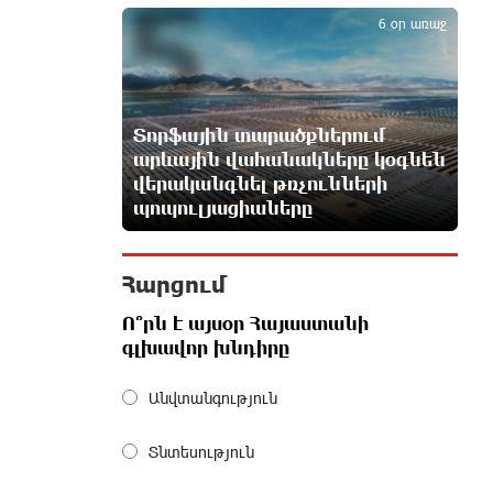
5
6 օր առաջ
Դանակահարություն՝ Մասիսի
գազալցակայաններից մեկի մոտ.
կասկածյալը ձերբակալվել է
34 րոպե առաջ
Տորֆային տարածքներում
արևային վահանակները կօգնեն
վերականգնել թռչունների
Դատական նիստից հետո Մայր
պոպուլյացիաները
Տաճարում Վեհափառ Հայրապետը
աղոթք է հնչեցնում ժողովրդի հետ
25 րոպե առաջ
Հարցում
Վեհափառի հանդեպ
Ո՞րն է այսօր Հայաստանի
տիտանական ապօրինություն կա,
գլխավոր խնդիրը
անասելի ցավ եմ զգում.
Վարդևանյան
Անվտանգություն
2 րոպե առաջ
Տնտեսություն
Արժանապատիվ դատավորը
ինքնաբացարկ հայտնեց և