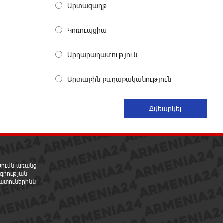
Արտագաղթ
հրաժարվեց քննել գործն ու դատել
կաթողիկոսին. Մարիաննա Ղահրամանյան
3 րոպե առաջ
Կոռուպցիա
Արդարադատություն
Նարեկ Կարապետյանը`
Կաթողիկոսին հեռացնել փորձելու
մասին
Արտաքին քաղաքականություն
25 րոպե առաջ
«ՀայաՔվեն» կանգնած է Հայ
առաքելական եկեղեցու
պաշտպանության առաջնագծում.
մաս 3
36 րոպե առաջ
րծումն առանց
գրության
ատուներինն
Վարչապետ լինել, չի նշանակում
ինչ ուզել անել
43 րոպե առաջ