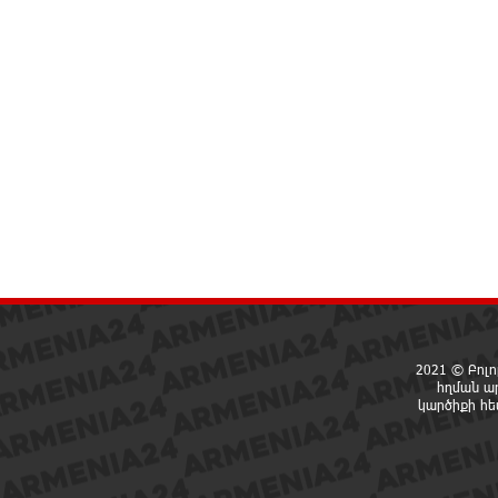
2021 © Բոլո
հղման ա
կարծիքի հ