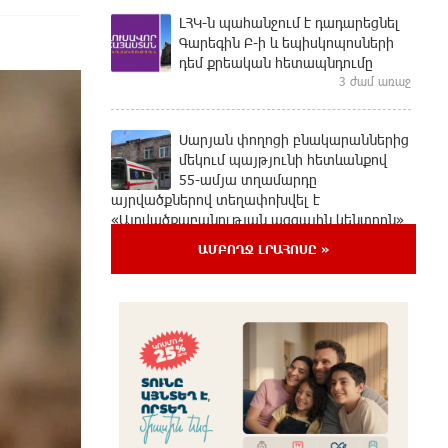
ԼՀԿ-ն պահանջում է դադարեցնել
Գարեգին Բ-ի և եպիսկոպոսների
դեմ քրեական հետապնդումը
3 ժամ առաջ
Սարյան փողոցի բնակարաններից
մեկում պայթյունի հետևանքով
55-ամյա տղամարդը
այրվածքներով տեղափոխվել է
«Այրվածքաբանության ազգային կենտրոն»
3 ժամ առաջ
ԱՄԲՈՂՋ ԼՐԱՀՈՍԸ »
Սլովակիայի արևելքում
արտակարգ դրություն է
հայտարարվել շոգի ալիքների
պատճառով
3 ժամ առաջ
Երթևեկության կազմակերպման