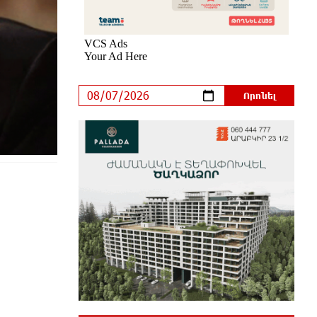
փոփոխություն տեղի կունենա
2 ժամ առաջ
Հայաստանի հավաքականի
նախկին մարզիչը կգլխավորի
Ղազախստանի հավաքականը
2 ժամ առաջ
ԱԱԾ-ն զեկույց է ներկայացրել
2 ժամ առաջ
Թրամփը ասել է, որ
հանրապետականները կարող են
պարտվել Կոնգրեսի միջանկյալ
ընտրություններում
մեկ ժամ առաջ
«ՀայաՔվեի» անդամները ևս