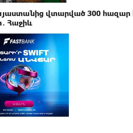
այաստանից վտարված 300 հազար 
․ Հաջիև