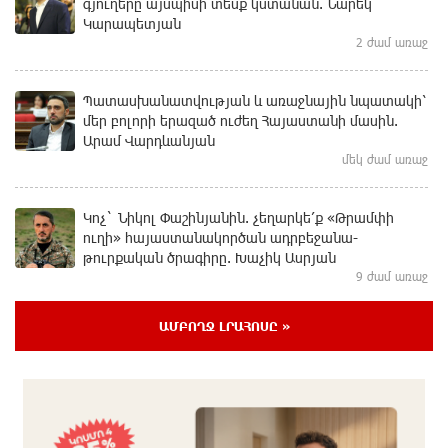
գյուղերը այսպիսի տեսք կստանան. Նարեկ
Կարապետյան
2 ժամ առաջ
Պատասխանատվության և առաջնային նպատակի՝
մեր բոլորի երազած ուժեղ Հայաստանի մասին.
Արամ Վարդևանյան
մեկ ժամ առաջ
Կոչ` Նիկոլ Փաշինյանին. չեղարկե՛ք «Թրամփի
ուղի» հայաստանակործան ադրբեջանա-
թուրքական ծրագիրը. Խաչիկ Ասրյան
9 ժամ առաջ
ԱՄԲՈՂՋ ԼՐԱՀՈՍԸ »
«Երբ Եկեղեցու ինքնավարությունը դառնում է
քրեական գործ»․ Լիլիա Շուշանյան
12 ժամ առաջ
Կաթողիկոսի դատը. Ինչո՞ւ է ՌԴ-ն