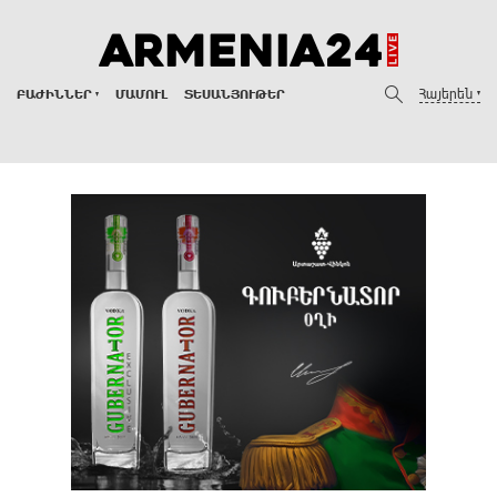
Հայերեն
ԲԱԺԻՆՆԵՐ
ՄԱՄՈՒԼ
ՏԵՍԱՆՅՈՒԹԵՐ