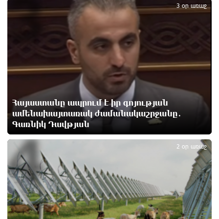
3
3 օր առաջ
Հայհիդրոմետի տնօրենը գրել է
1 օր առաջ
Արտակարգ դեպք՝ Երևանում․ կոտրել են «Հույս
բոլոր մարդկանց» հիմնադրամի շենքի
պատուհաններն ու դռները
1 օր առաջ
Հայաստանը ապրում է իր գոյության
ամենախայտառակ ժամանակաշրջանը․
Գառնիկ Դավթյան
Ալիևն ու Թրամփը հեռախոսազրույց են ունեցել
4
1 օր առաջ
2 օր առաջ
«Ինտեր»-ը հաղթեց «Յուվենտուս»-ին
1 օր առաջ