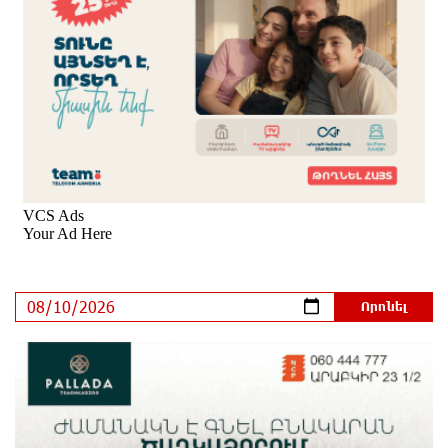
սահմանափակումներ կիրառել․ ԵԱՏՄ կոլապսը.
Էդմոն Մարուքյան
16 ժամ առաջ
Հեշտ չէ կաթողիկոս դատելը, անգամ
դատավորներն են հրաժարվում, հասկանում են, որ
հետևանք կունենա
20 ժամ առաջ
Սխալ հարցից ճիշտ պատասխան չի ծնվում. Մհեր
Ավետիսյան
22 ժամ առաջ
Պետությունը կարծիքներով չի կառավարվում. այն
կառավարվում է գիտելիքով ու
պատասխանատվությամբ. Մհեր Ավետիսյան
22 ժամ առաջ
Ռուսաստանի ամենամեծ արևային